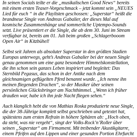
In seinen Socials teilte er die „musikalischen Good News“ bereits
mit einem ersten Teaser-Vorgeschmack – jetzt kommt sein „NEUES
Lied für euch “ in die Playlisten geschossen: „Superstar“ heißt die
brandneue Single von Andreas Gabalier, der dieses Mal auf
kosmische Zusammenhänge und sommerliche Uptempo-Sounds
setzt. Live präsentiert er die Single, die ab dem 30. Juni im Stream
verfügbar ist, bereits am 01. Juli beim großen „Schlagerbooom
Open Air“ in Kitzbühel!
Selbst seit Jahren als absoluter Superstar in den größten Stadien
Europas unterwegs, geht’s Andreas Gabalier bei der neuen Single
genau genommen um eine ganz besondere Himmelskonstellation,
die ihn schon sein ganzes Leben inspiriert und begleitet: Das
Sternbild Pegasus, das schon in der Antike nach dem
gleichnamigen geflügelten Pferd benannt wurde. „Ich nenne ihn
meinen fliegenden Drachen“, so der Musiker über seinen
persönlichen Glücksbringer am Nachthimmel. „Wenn ich früher
draußen war, habe ich ihn jede Nacht fliegen sehen.“
Auch klanglich hebt die von Mathias Roska produzierte neue Single,
die der 38-Jährige komplett selbst geschrieben und getextet hat,
spätestens zum ersten Refrain in höhere Sphären ab: „Hoch oben,
da steht, was nie vergeht“, singt der Volks-Rock’n’Roller über
seinen „Superstar“ am Firmament. Mit treibender Akustikgitarre,
einem Pfeifen auf den Lippen und einer gesunden Portion Ehrfurcht