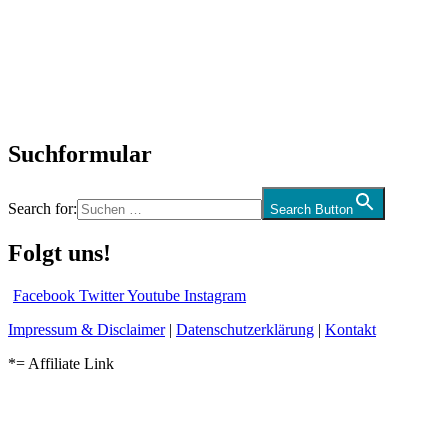
Neuerscheinungen
Interviews
Biographien
CD-Rezension
Kolumne
Audio-Interviews
und mehr…
Suchformular
Search for:
Search Button
Folgt uns!
Facebook
Twitter
Youtube
Instagram
Impressum & Disclaimer
|
Datenschutzerklärung
|
Kontakt
*= Affiliate Link