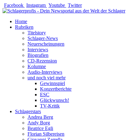
Zum
Facebook
Instagram
Youtube
Twitter
Inhalt
springen
Home
Rubriken
Titelstory
Schlager-News
Neuerscheinungen
Interviews
Biografien
CD-Rezension
Kolumne
Audio-Interviews
und noch viel mehr
Gewinnspiel
Konzertberichte
ESC
Glückwunsch!
TV-Kritik
Schlagerstars
Andrea Berg
Andy Borg
Beatrice Egli
Florian Silbereisen
Giovanni Zarrella