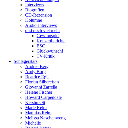
Interviews
Biografien
CD-Rezension
Kolumne
Audio-Interviews
und noch viel mehr
Gewinnspiel
Konzertberichte
ESC
Glückwunsch!
TV-Kritik
Schlagerstars
Andrea Berg
Andy Borg
Beatrice Egli
Florian Silbereisen
Giovanni Zarrella
Helene Fischer
Howard Carpendale
Kerstin Ott
Marie Reim
Matthias Reim
Melissa Naschenweng
Michelle