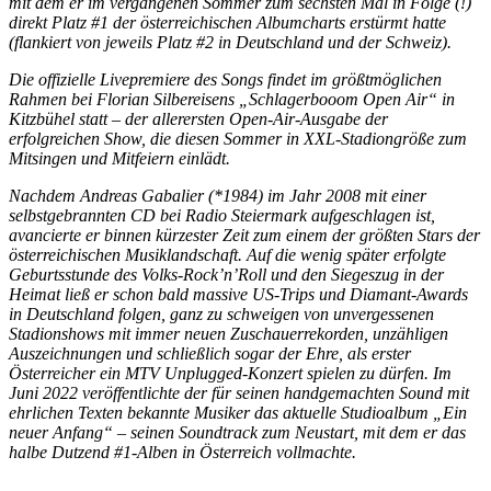
mit dem er im vergangenen Sommer zum sechsten Mal in Folge (!)
direkt Platz #1 der österreichischen Albumcharts erstürmt hatte
(flankiert von jeweils Platz #2 in Deutschland und der Schweiz).
Die offizielle Livepremiere des Songs findet im größtmöglichen
Rahmen bei Florian Silbereisens „Schlagerbooom Open Air“ in
Kitzbühel statt – der allerersten Open-Air-Ausgabe der
erfolgreichen Show, die diesen Sommer in XXL-Stadiongröße zum
Mitsingen und Mitfeiern einlädt.
Nachdem Andreas Gabalier (*1984) im Jahr 2008 mit einer
selbstgebrannten CD bei Radio Steiermark aufgeschlagen ist,
avancierte er binnen kürzester Zeit zum einem der größten Stars der
österreichischen Musiklandschaft. Auf die wenig später erfolgte
Geburtsstunde des Volks-Rock’n’Roll und den Siegeszug in der
Heimat ließ er schon bald massive US-Trips und Diamant-Awards
in Deutschland folgen, ganz zu schweigen von unvergessenen
Stadionshows mit immer neuen Zuschauerrekorden, unzähligen
Auszeichnungen und schließlich sogar der Ehre, als erster
Österreicher ein MTV Unplugged-Konzert spielen zu dürfen. Im
Juni 2022 veröffentlichte der für seinen handgemachten Sound mit
ehrlichen Texten bekannte Musiker das aktuelle Studioalbum „Ein
neuer Anfang“ – seinen Soundtrack zum Neustart, mit dem er das
halbe Dutzend #1-Alben in Österreich vollmachte.