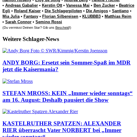
•
Andreas Gabalier
•
Kerstin Ott
•
Vanessa Mai
•
Ben Zucker
•
Beatrice
Egli
•
Roland Kaiser
•
Die Schlagerpiloten
•
Die Amigos
•
Santiano
•
Mia Julia
•
Fantasy
•
Florian Silbereisen
•
KLUBBB3
•
Matthias Reim
•
Sarah Connor
•
Semino Rossi
(Du vermisst Deinen Star? Gib uns
Bescheid
!)
Weitere Schlager-News
ANDY BORG: Ersetzt sein Sommer-Spaß im MDR
jetzt die Kaisermania?
STEFAN MROSS: KEIN „Immer wieder sonntags“
am 16. August: Deshalb pausiert die Show
KASTELRUTHER SPATZEN: ALEXANDER
RIER überrascht Vater NORBERT bei „Immer
wieder sonntags“