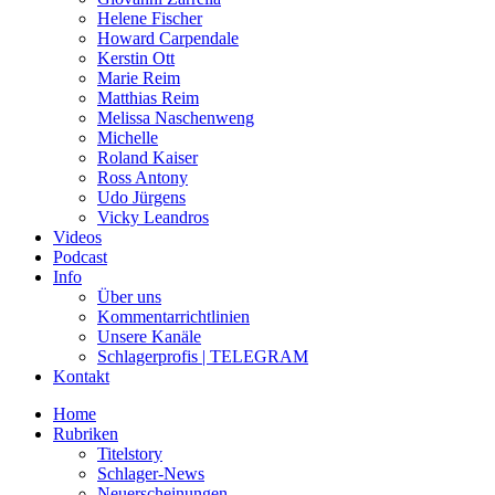
Helene Fischer
Howard Carpendale
Kerstin Ott
Marie Reim
Matthias Reim
Melissa Naschenweng
Michelle
Roland Kaiser
Ross Antony
Udo Jürgens
Vicky Leandros
Videos
Podcast
Info
Über uns
Kommentarrichtlinien
Unsere Kanäle
Schlagerprofis | TELEGRAM
Kontakt
Home
Rubriken
Titelstory
Schlager-News
Neuerscheinungen