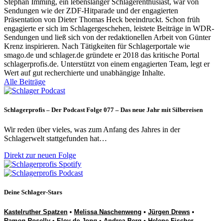
Stephan Imming, ein lebenslanger Schlagerenthusiast, war von
Sendungen wie der ZDF-Hitparade und der engagierten
Präsentation von Dieter Thomas Heck beeindruckt. Schon früh
engagierte er sich im Schlagergeschehen, leistete Beiträge in WDR-
Sendungen und ließ sich von der redaktionellen Arbeit von Günter
Krenz inspirieren. Nach Tätigkeiten für Schlagerportale wie
smago.de und schlager.de gründete er 2018 das kritische Portal
schlagerprofis.de. Unterstützt von einem engagierten Team, legt er
Wert auf gut recherchierte und unabhängige Inhalte.
Alle Beiträge
Schlagerprofis – Der Podcast Folge 077 – Das neue Jahr mit Silbereisen
Wir reden über vieles, was zum Anfang des Jahres in der
Schlagerwelt stattgefunden hat…
Direkt zur neuen Folge
Deine Schlager-Stars
Kastelruther Spatzen
•
Melissa Naschenweng
•
Jürgen Drews
•
Ramon Roselly
•
Eloy de Jong
•
Andrea Berg
•
Helene Fischer