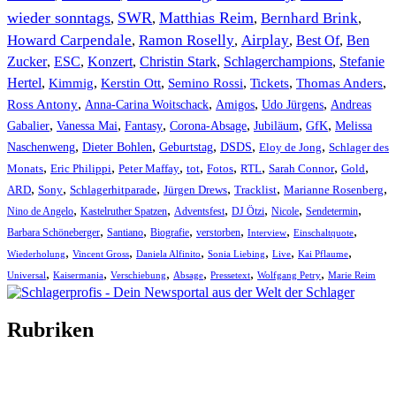
wieder sonntags
SWR
Matthias Reim
Bernhard Brink
,
,
,
,
Howard Carpendale
Ramon Roselly
Airplay
Best Of
Ben
,
,
,
,
Zucker
,
ESC
,
Konzert
,
Christin Stark
,
Schlagerchampions
,
Stefanie
Hertel
,
Kimmig
,
Kerstin Ott
,
,
,
,
Semino Rossi
Tickets
Thomas Anders
,
,
,
,
Ross Antony
Anna-Carina Woitschack
Amigos
Udo Jürgens
Andreas
,
,
,
,
,
,
Gabalier
Vanessa Mai
Fantasy
Corona-Absage
Jubiläum
GfK
Melissa
,
,
,
,
,
Naschenweng
Dieter Bohlen
Geburtstag
DSDS
Eloy de Jong
Schlager des
,
,
,
,
,
,
,
,
Monats
Eric Philippi
Peter Maffay
tot
Fotos
RTL
Sarah Connor
Gold
,
,
,
,
,
,
ARD
Sony
Schlagerhitparade
Jürgen Drews
Tracklist
Marianne Rosenberg
,
,
,
,
,
,
Nino de Angelo
Kastelruther Spatzen
Adventsfest
DJ Ötzi
Nicole
Sendetermin
,
,
,
,
,
,
Barbara Schöneberger
Santiano
Biografie
verstorben
Interview
Einschaltquote
,
,
,
,
,
,
Wiederholung
Vincent Gross
Daniela Alfinito
Sonia Liebing
Live
Kai Pflaume
,
,
,
,
,
,
Universal
Kaisermania
Verschiebung
Absage
Pressetext
Wolfgang Petry
Marie Reim
Rubriken
Titelstory
SchlagerNews