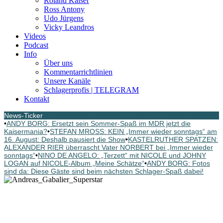
Roland Kaiser
Ross Antony
Udo Jürgens
Vicky Leandros
Videos
Podcast
Info
Über uns
Kommentarrichtlinien
Unsere Kanäle
Schlagerprofis | TELEGRAM
Kontakt
News-Ticker
•
ANDY BORG: Ersetzt sein Sommer-Spaß im MDR jetzt die
Kaisermania?
•
STEFAN MROSS: KEIN „Immer wieder sonntags“ am
16. August: Deshalb pausiert die Show
•
KASTELRUTHER SPATZEN:
ALEXANDER RIER überrascht Vater NORBERT bei „Immer wieder
sonntags“
•
NINO DE ANGELO: „Terzett“ mit NICOLE und JOHNY
LOGAN auf NICOLE-Album „Meine Schätze“
•
ANDY BORG: Fotos
sind da: Diese Gäste sind beim nächsten Schlager-Spaß dabei!