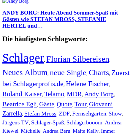
ANDY BORG: Heute Abend Sommer-Spaß mit
Gästen wie STEFAN MROSS, STEFANIE
HERTEL und…
Die häufigsten Schlagworte:
Schlager
Florian Silbereisen
,
,
Neues Album
neue Single
Charts
Zuerst
,
,
,
bei Schlagerprofis.de
Helene Fischer
,
,
Roland Kaiser
Telamo
MDR
Andy Borg
,
,
,
,
Beatrice Egli
Gäste
Quote
Tour
Giovanni
,
,
,
,
Zarrella
Stefan Mross
ZDF
Fernsehgarten
Show
,
,
,
,
,
Jürgens TV
Schlager-Spaß
Schlagerbooom
Andrea
,
,
,
Kiewel
Michelle
Andrea Berg
Maite Kelly
Immer
,
,
,
,