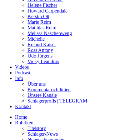
Helene Fischer
Howard Carpendale
Kerstin Ott
Marie Reim
Matthias Reim
Melissa Naschenweng
Michelle
Roland Kaiser
Ross Antony
Udo Jürgens
Vicky Leandros
Videos
Podcast
Info
Über uns
Kommentarrichtlinien
Unsere Kanäle
Schlagerprofis | TELEGRAM
Kontakt
Home
Rubriken
Titelstory
Schlager-News
Neuerscheinungen