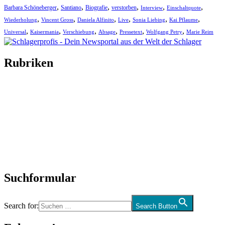
,
,
,
,
,
,
Barbara Schöneberger
Santiano
Biografie
verstorben
Interview
Einschaltquote
,
,
,
,
,
,
Wiederholung
Vincent Gross
Daniela Alfinito
Live
Sonia Liebing
Kai Pflaume
,
,
,
,
,
,
Universal
Kaisermania
Verschiebung
Absage
Pressetext
Wolfgang Petry
Marie Reim
Rubriken
Titelstory
SchlagerNews
Neuerscheinungen
Interviews
Biographien
CD-Rezension
Kolumne
Audio-Interviews
und mehr…
Suchformular
Search for:
Search Button