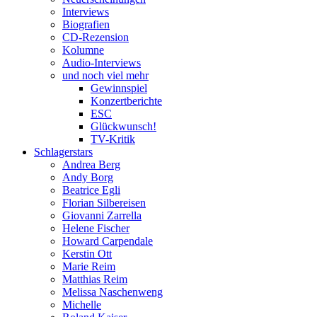
Interviews
Biografien
CD-Rezension
Kolumne
Audio-Interviews
und noch viel mehr
Gewinnspiel
Konzertberichte
ESC
Glückwunsch!
TV-Kritik
Schlagerstars
Andrea Berg
Andy Borg
Beatrice Egli
Florian Silbereisen
Giovanni Zarrella
Helene Fischer
Howard Carpendale
Kerstin Ott
Marie Reim
Matthias Reim
Melissa Naschenweng
Michelle