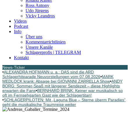
Roland Kaiser
Ross Antony
Udo Jürgens
Vicky Leandros
Videos
Podcast
Info
Über uns
Kommentarrichtlinien
Unsere Kanäle
Schlagerprofis | TELEGRAM
Kontakt
News-Ticker
•
ALEXANDRA HOFMANN u. a.: DAS sind die ARD
Schlagerhitparade Neuvorstellungen vom 07.08.2026
•
MARK
MEDLOCK krank: Absage bei GIOVANNI ZARRELLA Show
•
ANDY
BORG: Sommer-Spaß mit längerer Sendezeit – diese Highlights
erwarten die Fans
•
BERNHARD BRINK: Keiner war musikalisch so
oft im Fernsehgarten Gast wie der Schlagertitan!
•
SCHLAGERPILOTEN: Mit „Laguna Blue – Sterne überm Paradies“
geht die musikalische Traumreise weiter