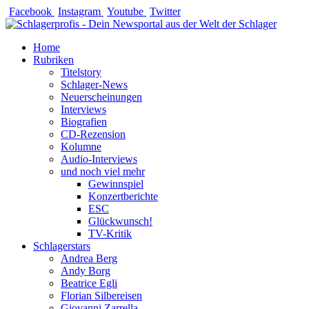
Zum
Facebook
Instagram
Youtube
Twitter
Inhalt
springen
Home
Rubriken
Titelstory
Schlager-News
Neuerscheinungen
Interviews
Biografien
CD-Rezension
Kolumne
Audio-Interviews
und noch viel mehr
Gewinnspiel
Konzertberichte
ESC
Glückwunsch!
TV-Kritik
Schlagerstars
Andrea Berg
Andy Borg
Beatrice Egli
Florian Silbereisen
Giovanni Zarrella