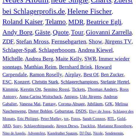
,
,
,
bei Schlagerprofis.de
Helene Fischer
,
,
Roland Kaiser
Telamo
MDR
Beatrice Egli
,
,
,
,
Andy Borg
Gäste
Quote
Tour
Giovanni Zarrella
,
,
,
,
,
ZDF
Stefan Mross
Fernsehgarten
Show
Jürgens TV
,
,
,
,
,
Schlager-Spaß
Schlagerbooom
Andrea Kiewel
,
,
,
Michelle
Andrea Berg
Maite Kelly
SWR
Immer wieder
,
,
,
,
sonntags
Matthias Reim
Bernhard Brink
Howard
,
,
,
Carpendale
Ramon Roselly
Airplay
Best Of
Ben Zucker
,
,
,
,
,
ESC
,
Konzert
,
Christin Stark
,
Schlagerchampions
,
Stefanie Hertel
,
Kimmig
,
Kerstin Ott
,
,
,
,
Semino Rossi
Tickets
Thomas Anders
Ross
,
,
,
,
Antony
Anna-Carina Woitschack
Amigos
Udo Jürgens
Andreas
,
,
,
,
,
,
Gabalier
Vanessa Mai
Fantasy
Corona-Absage
Jubiläum
GfK
Melissa
,
,
,
,
,
Naschenweng
Dieter Bohlen
Geburtstag
DSDS
Eloy de Jong
Schlager des
,
,
,
,
,
,
,
,
Monats
Eric Philippi
Peter Maffay
tot
Fotos
Sarah Connor
RTL
Gold
,
,
,
,
,
,
ARD
Sony
Schlagerhitparade
Jürgen Drews
Tracklist
Marianne Rosenberg
,
,
,
,
,
,
Nino de Angelo
Adventsfest
Kastelruther Spatzen
DJ Ötzi
Nicole
Sendetermin