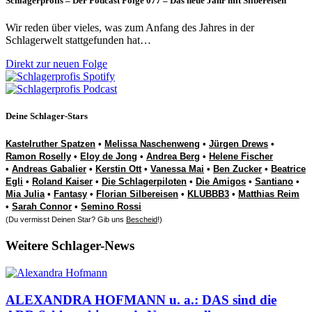
Schlagerprofis – Der Podcast Folge 077 – Das neue Jahr mit Silbereisen
Wir reden über vieles, was zum Anfang des Jahres in der
Schlagerwelt stattgefunden hat…
Direkt zur neuen Folge
Deine Schlager-Stars
Kastelruther Spatzen
•
Melissa Naschenweng
•
Jürgen Drews
•
Ramon Roselly
•
Eloy de Jong
•
Andrea Berg
•
Helene Fischer
•
Andreas Gabalier
•
Kerstin Ott
•
Vanessa Mai
•
Ben Zucker
•
Beatrice
Egli
•
Roland Kaiser
•
Die Schlagerpiloten
•
Die Amigos
•
Santiano
•
Mia Julia
•
Fantasy
•
Florian Silbereisen
•
KLUBBB3
•
Matthias Reim
•
Sarah Connor
•
Semino Rossi
(Du vermisst Deinen Star? Gib uns
Bescheid
!)
Weitere Schlager-News
ALEXANDRA HOFMANN u. a.: DAS sind die