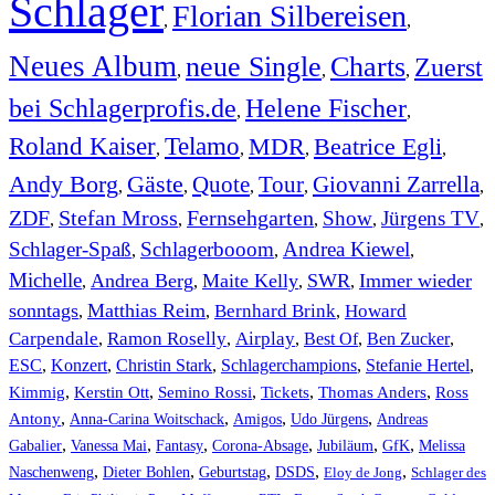
Schlager
Florian Silbereisen
,
,
Neues Album
neue Single
Charts
Zuerst
,
,
,
bei Schlagerprofis.de
Helene Fischer
,
,
Roland Kaiser
Telamo
MDR
Beatrice Egli
,
,
,
,
Andy Borg
Gäste
Quote
Tour
Giovanni Zarrella
,
,
,
,
,
ZDF
Stefan Mross
Fernsehgarten
Show
Jürgens TV
,
,
,
,
,
Schlager-Spaß
Schlagerbooom
Andrea Kiewel
,
,
,
Michelle
Andrea Berg
Maite Kelly
SWR
Immer wieder
,
,
,
,
sonntags
Matthias Reim
Bernhard Brink
Howard
,
,
,
Carpendale
Ramon Roselly
Airplay
Best Of
Ben Zucker
,
,
,
,
,
ESC
,
Konzert
,
Christin Stark
,
Schlagerchampions
,
Stefanie Hertel
,
Kimmig
,
Kerstin Ott
,
,
,
,
Semino Rossi
Tickets
Thomas Anders
Ross
,
,
,
,
Antony
Anna-Carina Woitschack
Amigos
Udo Jürgens
Andreas
,
,
,
,
,
,
Gabalier
Vanessa Mai
Fantasy
Corona-Absage
Jubiläum
GfK
Melissa
,
,
,
,
,
Naschenweng
Dieter Bohlen
Geburtstag
DSDS
Eloy de Jong
Schlager des