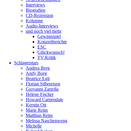
Interviews
Biografien
CD-Rezension
Kolumne
Audio-Interviews
und noch viel mehr
Gewinnspiel
Konzertberichte
ESC
Glückwunsch!
TV-Kritik
Schlagerstars
Andrea Berg
Andy Borg
Beatrice Egli
Florian Silbereisen
Giovanni Zarrella
Helene Fischer
Howard Carpendale
Kerstin Ott
Marie Reim
Matthias Reim
Melissa Naschenweng
Michelle