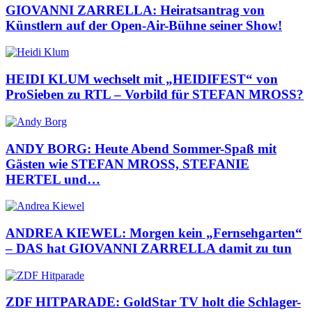
GIOVANNI ZARRELLA: Heiratsantrag von
Künstlern auf der Open-Air-Bühne seiner Show!
HEIDI KLUM wechselt mit „HEIDIFEST“ von
ProSieben zu RTL – Vorbild für STEFAN MROSS?
ANDY BORG: Heute Abend Sommer-Spaß mit
Gästen wie STEFAN MROSS, STEFANIE
HERTEL und…
ANDREA KIEWEL: Morgen kein „Fernsehgarten“
– DAS hat GIOVANNI ZARRELLA damit zu tun
ZDF HITPARADE: GoldStar TV holt die Schlager-