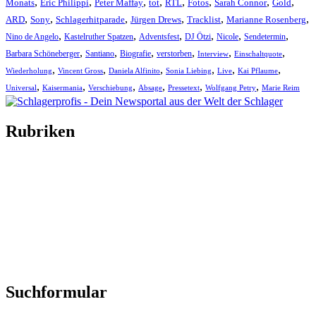
,
,
,
,
,
,
,
,
Monats
Eric Philippi
Peter Maffay
tot
RTL
Fotos
Sarah Connor
Gold
,
,
,
,
,
,
ARD
Sony
Schlagerhitparade
Jürgen Drews
Tracklist
Marianne Rosenberg
,
,
,
,
,
,
Nino de Angelo
Kastelruther Spatzen
Adventsfest
DJ Ötzi
Nicole
Sendetermin
,
,
,
,
,
,
Barbara Schöneberger
Santiano
Biografie
verstorben
Interview
Einschaltquote
,
,
,
,
,
,
Wiederholung
Vincent Gross
Daniela Alfinito
Sonia Liebing
Live
Kai Pflaume
,
,
,
,
,
,
Universal
Kaisermania
Verschiebung
Absage
Pressetext
Wolfgang Petry
Marie Reim
Rubriken
Titelstory
SchlagerNews
Neuerscheinungen
Interviews
Biographien
CD-Rezension
Kolumne
Audio-Interviews
und mehr…
Suchformular