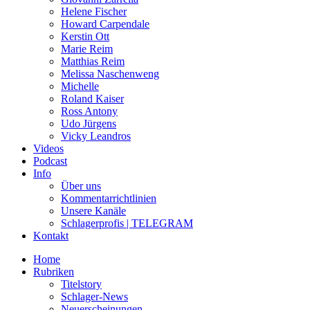
Helene Fischer
Howard Carpendale
Kerstin Ott
Marie Reim
Matthias Reim
Melissa Naschenweng
Michelle
Roland Kaiser
Ross Antony
Udo Jürgens
Vicky Leandros
Videos
Podcast
Info
Über uns
Kommentarrichtlinien
Unsere Kanäle
Schlagerprofis | TELEGRAM
Kontakt
Home
Rubriken
Titelstory
Schlager-News
Neuerscheinungen