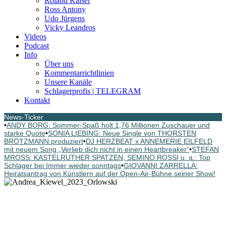
Roland Kaiser
Ross Antony
Udo Jürgens
Vicky Leandros
Videos
Podcast
Info
Über uns
Kommentarrichtlinien
Unsere Kanäle
Schlagerprofis | TELEGRAM
Kontakt
News-Ticker
•
ANDY BORG: Sommer-Spaß holt 1,76 Millionen Zuschauer und
starke Quote
•
SONIA LIEBING: Neue Single von THORSTEN
BRÖTZMANN produziert
•
DJ HERZBEAT x ANNEMERIE EILFELD
mit neuem Song „Verlieb dich nicht in einen Heartbreaker“
•
STEFAN
MROSS: KASTELRUTHER SPATZEN, SEMINO ROSSI u. a.: Top
Schlager bei Immer wieder sonntags
•
GIOVANNI ZARRELLA:
Heiratsantrag von Künstlern auf der Open-Air-Bühne seiner Show!