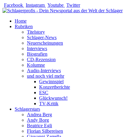
Zum
Facebook
Instagram
Youtube
Twitter
Inhalt
springen
Home
Rubriken
Titelstory
Schlager-News
Neuerscheinungen
Interviews
Biografien
CD-Rezension
Kolumne
Audio-Interviews
und noch viel mehr
Gewinnspiel
Konzertberichte
ESC
Glückwunsch!
TV-Kritik
Schlagerstars
Andrea Berg
Andy Borg
Beatrice Egli
Florian Silbereisen
Giovanni Zarrella