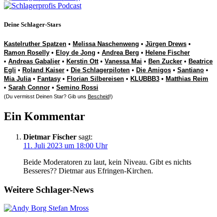
Deine Schlager-Stars
Kastelruther Spatzen
•
Melissa Naschenweng
•
Jürgen Drews
•
Ramon Roselly
•
Eloy de Jong
•
Andrea Berg
•
Helene Fischer
•
Andreas Gabalier
•
Kerstin Ott
•
Vanessa Mai
•
Ben Zucker
•
Beatrice
Egli
•
Roland Kaiser
•
Die Schlagerpiloten
•
Die Amigos
•
Santiano
•
Mia Julia
•
Fantasy
•
Florian Silbereisen
•
KLUBBB3
•
Matthias Reim
•
Sarah Connor
•
Semino Rossi
(Du vermisst Deinen Star? Gib uns
Bescheid
!)
Ein Kommentar
Dietmar Fischer
sagt:
11. Juli 2023 um 18:00 Uhr
Beide Moderatoren zu laut, kein Niveau. Gibt es nichts
Besseres?? Dietmar aus Efringen-Kirchen.
Weitere Schlager-News