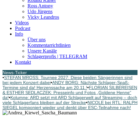
Roland Kaiser
Ross Antony
Udo Jürgens
Vicky Leandros
Videos
Podcast
Info
Über uns
Kommentarrichtlinien
Unsere Kanäle
Schlagerprofis | TELEGRAM
Kontakt
News-Ticker
•
STEFAN MROSS: Tournee 2027: Diese beiden Sängerinnen sind
bei jedem Konzert dabei
•
ANDY BORG: Nächste Schlager-Spaß-
Termine sind da! Herzenssache am 20.11.!
•
FLORIAN SILBEREISEN
& ESTHER SEDLACZEK: Presseinfo und Fotos „Goldene Henne“
da!
•
Kolumne: ARD setzt mit ARD Schlagerwelt auf Streaming – doch
viele Schlagerfans bleiben auf der Strecke
•
NICOLE bei RTL: RALPH
SIEGEL komponiert wieder und denkt über ESC-Teilnahme nach!