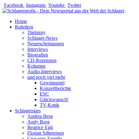
Zum
Facebook
Instagram
Youtube
Twitter
Inhalt
springen
Home
Rubriken
Titelstory
Schlager-News
Neuerscheinungen
Interviews
Biografien
CD-Rezension
Kolumne
Audio-Interviews
und noch viel mehr
Gewinnspiel
Konzertberichte
ESC
Glückwunsch!
TV-Kritik
Schlagerstars
Andrea Berg
Andy Borg
Beatrice Egli
Florian Silbereisen
Giovanni Zarrella