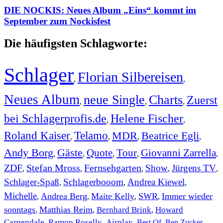
DIE NOCKIS: Neues Album „Eins“ kommt im
September zum Nockisfest
Die häufigsten Schlagworte:
Schlager
Florian Silbereisen
,
,
Neues Album
neue Single
Charts
Zuerst
,
,
,
bei Schlagerprofis.de
Helene Fischer
,
,
Roland Kaiser
Telamo
MDR
Beatrice Egli
,
,
,
,
Andy Borg
Gäste
Quote
Tour
Giovanni Zarrella
,
,
,
,
,
ZDF
Stefan Mross
Fernsehgarten
Show
Jürgens TV
,
,
,
,
,
Schlager-Spaß
Schlagerbooom
Andrea Kiewel
,
,
,
Michelle
Andrea Berg
Maite Kelly
SWR
Immer wieder
,
,
,
,
sonntags
Matthias Reim
Bernhard Brink
Howard
,
,
,
Carpendale
Ramon Roselly
Airplay
Best Of
Ben Zucker
,
,
,
,
,