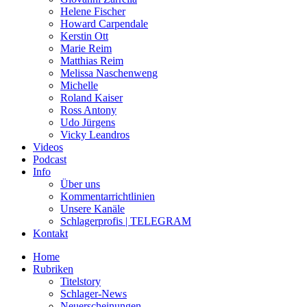
Helene Fischer
Howard Carpendale
Kerstin Ott
Marie Reim
Matthias Reim
Melissa Naschenweng
Michelle
Roland Kaiser
Ross Antony
Udo Jürgens
Vicky Leandros
Videos
Podcast
Info
Über uns
Kommentarrichtlinien
Unsere Kanäle
Schlagerprofis | TELEGRAM
Kontakt
Home
Rubriken
Titelstory
Schlager-News
Neuerscheinungen