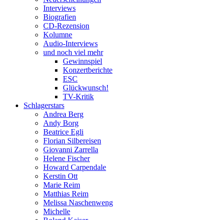
Interviews
Biografien
CD-Rezension
Kolumne
Audio-Interviews
und noch viel mehr
Gewinnspiel
Konzertberichte
ESC
Glückwunsch!
TV-Kritik
Schlagerstars
Andrea Berg
Andy Borg
Beatrice Egli
Florian Silbereisen
Giovanni Zarrella
Helene Fischer
Howard Carpendale
Kerstin Ott
Marie Reim
Matthias Reim
Melissa Naschenweng
Michelle