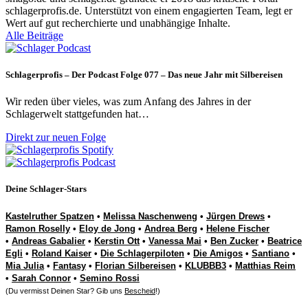
schlagerprofis.de. Unterstützt von einem engagierten Team, legt er
Wert auf gut recherchierte und unabhängige Inhalte.
Alle Beiträge
Schlagerprofis – Der Podcast Folge 077 – Das neue Jahr mit Silbereisen
Wir reden über vieles, was zum Anfang des Jahres in der
Schlagerwelt stattgefunden hat…
Direkt zur neuen Folge
Deine Schlager-Stars
Kastelruther Spatzen
•
Melissa Naschenweng
•
Jürgen Drews
•
Ramon Roselly
•
Eloy de Jong
•
Andrea Berg
•
Helene Fischer
•
Andreas Gabalier
•
Kerstin Ott
•
Vanessa Mai
•
Ben Zucker
•
Beatrice
Egli
•
Roland Kaiser
•
Die Schlagerpiloten
•
Die Amigos
•
Santiano
•
Mia Julia
•
Fantasy
•
Florian Silbereisen
•
KLUBBB3
•
Matthias Reim
•
Sarah Connor
•
Semino Rossi
(Du vermisst Deinen Star? Gib uns
Bescheid
!)