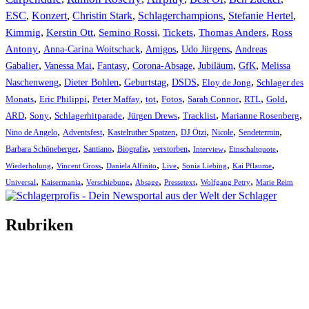
ESC
,
Konzert
,
Christin Stark
,
Schlagerchampions
,
Stefanie Hertel
,
Kimmig
,
Kerstin Ott
,
,
,
,
Semino Rossi
Tickets
Thomas Anders
Ross
,
,
,
,
Antony
Anna-Carina Woitschack
Amigos
Udo Jürgens
Andreas
,
,
,
,
,
,
Gabalier
Vanessa Mai
Fantasy
Corona-Absage
Jubiläum
GfK
Melissa
,
,
,
,
,
Naschenweng
Dieter Bohlen
Geburtstag
DSDS
Eloy de Jong
Schlager des
,
,
,
,
,
,
,
,
Monats
Eric Philippi
Peter Maffay
tot
Fotos
Sarah Connor
RTL
Gold
,
,
,
,
,
,
ARD
Sony
Schlagerhitparade
Jürgen Drews
Tracklist
Marianne Rosenberg
,
,
,
,
,
,
Nino de Angelo
Adventsfest
Kastelruther Spatzen
DJ Ötzi
Nicole
Sendetermin
,
,
,
,
,
,
Barbara Schöneberger
Santiano
Biografie
verstorben
Interview
Einschaltquote
,
,
,
,
,
,
Wiederholung
Vincent Gross
Daniela Alfinito
Live
Sonia Liebing
Kai Pflaume
,
,
,
,
,
,
Universal
Kaisermania
Verschiebung
Absage
Pressetext
Wolfgang Petry
Marie Reim
Rubriken
Titelstory
SchlagerNews
Neuerscheinungen
Interviews
Biographien