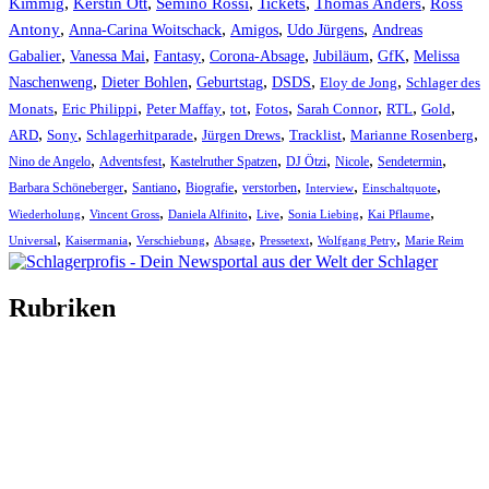
Kimmig
,
Kerstin Ott
,
,
,
,
Semino Rossi
Tickets
Thomas Anders
Ross
,
,
,
,
Antony
Anna-Carina Woitschack
Amigos
Udo Jürgens
Andreas
,
,
,
,
,
,
Gabalier
Vanessa Mai
Fantasy
Corona-Absage
Jubiläum
GfK
Melissa
,
,
,
,
,
Naschenweng
Dieter Bohlen
Geburtstag
DSDS
Eloy de Jong
Schlager des
,
,
,
,
,
,
,
,
Monats
Eric Philippi
Peter Maffay
tot
Fotos
Sarah Connor
RTL
Gold
,
,
,
,
,
,
ARD
Sony
Schlagerhitparade
Jürgen Drews
Tracklist
Marianne Rosenberg
,
,
,
,
,
,
Nino de Angelo
Adventsfest
Kastelruther Spatzen
DJ Ötzi
Nicole
Sendetermin
,
,
,
,
,
,
Barbara Schöneberger
Santiano
Biografie
verstorben
Interview
Einschaltquote
,
,
,
,
,
,
Wiederholung
Vincent Gross
Daniela Alfinito
Live
Sonia Liebing
Kai Pflaume
,
,
,
,
,
,
Universal
Kaisermania
Verschiebung
Absage
Pressetext
Wolfgang Petry
Marie Reim
Rubriken
Titelstory
SchlagerNews
Neuerscheinungen
Interviews
Biographien
CD-Rezension
Kolumne