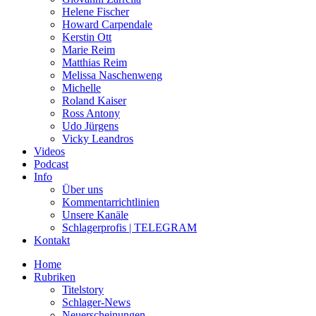
Helene Fischer
Howard Carpendale
Kerstin Ott
Marie Reim
Matthias Reim
Melissa Naschenweng
Michelle
Roland Kaiser
Ross Antony
Udo Jürgens
Vicky Leandros
Videos
Podcast
Info
Über uns
Kommentarrichtlinien
Unsere Kanäle
Schlagerprofis | TELEGRAM
Kontakt
Home
Rubriken
Titelstory
Schlager-News
Neuerscheinungen