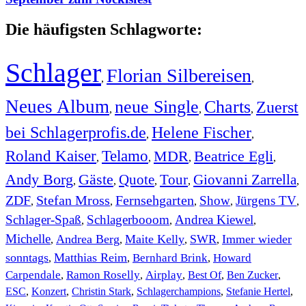
Die häufigsten Schlagworte:
Schlager
Florian Silbereisen
,
,
Neues Album
neue Single
Charts
Zuerst
,
,
,
bei Schlagerprofis.de
Helene Fischer
,
,
Roland Kaiser
Telamo
MDR
Beatrice Egli
,
,
,
,
Andy Borg
Gäste
Quote
Tour
Giovanni Zarrella
,
,
,
,
,
ZDF
Stefan Mross
Fernsehgarten
Show
Jürgens TV
,
,
,
,
,
Schlager-Spaß
Schlagerbooom
Andrea Kiewel
,
,
,
Michelle
Andrea Berg
Maite Kelly
SWR
Immer wieder
,
,
,
,
sonntags
Matthias Reim
Bernhard Brink
Howard
,
,
,
Carpendale
Ramon Roselly
Airplay
Best Of
Ben Zucker
,
,
,
,
,
ESC
,
Konzert
,
Christin Stark
,
Schlagerchampions
,
Stefanie Hertel
,