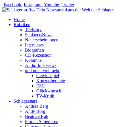
Zum
Facebook
Instagram
Youtube
Twitter
Inhalt
springen
Home
Rubriken
Titelstory
Schlager-News
Neuerscheinungen
Interviews
Biografien
CD-Rezension
Kolumne
Audio-Interviews
und noch viel mehr
Gewinnspiel
Konzertberichte
ESC
Glückwunsch!
TV-Kritik
Schlagerstars
Andrea Berg
Andy Borg
Beatrice Egli
Florian Silbereisen
Giovanni Zarrella