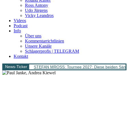
Roland Kaiser
Ross Antony
Udo Jürgens
Vicky Leandros
Videos
Podcast
Info
Über uns
Kommentarrichtlinien
Unsere Kanäle
Schlagerprofis | TELEGRAM
Kontakt
News-Ticker
STEFAN MROSS: Tournee 2027: Diese beiden Sänge