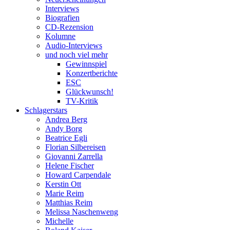
Interviews
Biografien
CD-Rezension
Kolumne
Audio-Interviews
und noch viel mehr
Gewinnspiel
Konzertberichte
ESC
Glückwunsch!
TV-Kritik
Schlagerstars
Andrea Berg
Andy Borg
Beatrice Egli
Florian Silbereisen
Giovanni Zarrella
Helene Fischer
Howard Carpendale
Kerstin Ott
Marie Reim
Matthias Reim
Melissa Naschenweng
Michelle