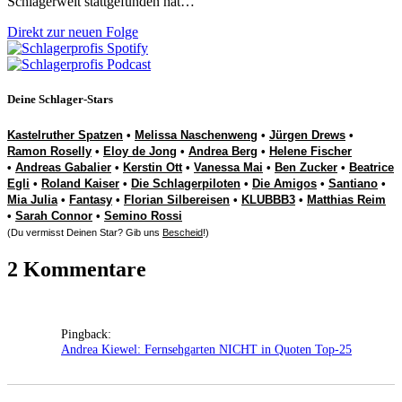
Schlagerwelt stattgefunden hat…
Direkt zur neuen Folge
Deine Schlager-Stars
Kastelruther Spatzen
•
Melissa Naschenweng
•
Jürgen Drews
•
Ramon Roselly
•
Eloy de Jong
•
Andrea Berg
•
Helene Fischer
•
Andreas Gabalier
•
Kerstin Ott
•
Vanessa Mai
•
Ben Zucker
•
Beatrice
Egli
•
Roland Kaiser
•
Die Schlagerpiloten
•
Die Amigos
•
Santiano
•
Mia Julia
•
Fantasy
•
Florian Silbereisen
•
KLUBBB3
•
Matthias Reim
•
Sarah Connor
•
Semino Rossi
(Du vermisst Deinen Star? Gib uns
Bescheid
!)
2 Kommentare
Pingback:
Andrea Kiewel: Fernsehgarten NICHT in Quoten Top-25