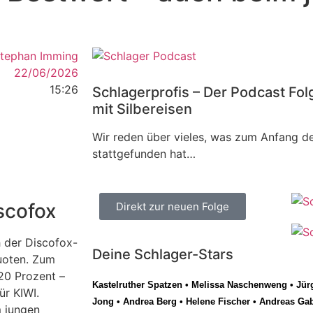
tephan Imming
22/06/2026
15:26
Schlagerprofis – Der Podcast Fol
mit Silbereisen
Wir reden über vieles, was zum Anfang de
stattgefunden hat…
scofox
Direkt zur neuen Folge
 der Discofox-
Deine Schlager-Stars
uoten. Zum
 20 Prozent –
Kastelruther Spatzen
•
Melissa Naschenweng
•
Jür
ür KIWI.
Jong
•
Andrea Berg
•
Helene Fischer
•
Andreas Gab
m jungen