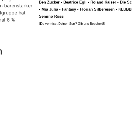
Ben Zucker
•
Beatrice Egli
•
Roland Kaiser
•
Die Sc
in bärenstarker
•
Mia Julia
•
Fantasy
•
Florian Silbereisen
•
KLUBB
elgruppe hat
Semino Rossi
mal 6 %
(Du vermisst Deinen Star? Gib uns
Bescheid
!)
m