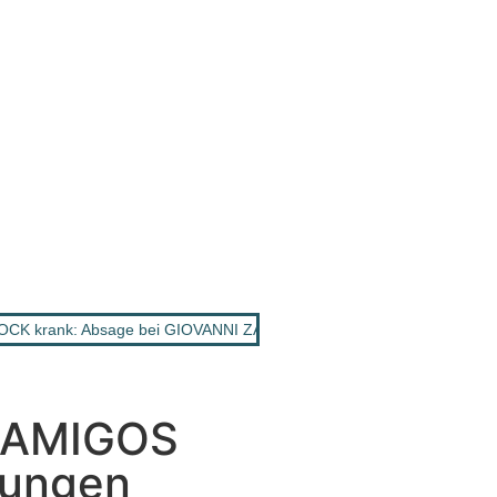
CK krank: Absage bei GIOVANNI ZARRELLA Show
•
ANDY BORG: 
t AMIGOS
jungen