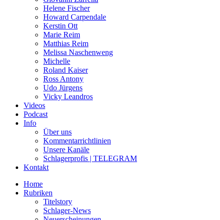
Helene Fischer
Howard Carpendale
Kerstin Ott
Marie Reim
Matthias Reim
Melissa Naschenweng
Michelle
Roland Kaiser
Ross Antony
Udo Jürgens
Vicky Leandros
Videos
Podcast
Info
Über uns
Kommentarrichtlinien
Unsere Kanäle
Schlagerprofis | TELEGRAM
Kontakt
Home
Rubriken
Titelstory
Schlager-News
Neuerscheinungen