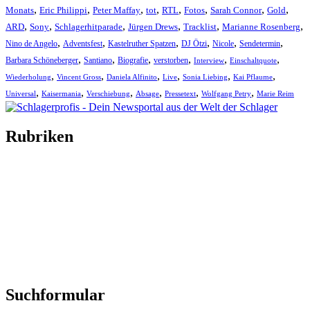
,
,
,
,
,
,
,
,
Monats
Eric Philippi
Peter Maffay
tot
RTL
Fotos
Sarah Connor
Gold
,
,
,
,
,
,
ARD
Sony
Schlagerhitparade
Jürgen Drews
Tracklist
Marianne Rosenberg
,
,
,
,
,
,
Nino de Angelo
Adventsfest
Kastelruther Spatzen
DJ Ötzi
Nicole
Sendetermin
,
,
,
,
,
,
Barbara Schöneberger
Santiano
Biografie
verstorben
Interview
Einschaltquote
,
,
,
,
,
,
Wiederholung
Vincent Gross
Daniela Alfinito
Live
Sonia Liebing
Kai Pflaume
,
,
,
,
,
,
Universal
Kaisermania
Verschiebung
Absage
Pressetext
Wolfgang Petry
Marie Reim
Rubriken
Titelstory
SchlagerNews
Neuerscheinungen
Interviews
Biographien
CD-Rezension
Kolumne
Audio-Interviews
und mehr…
Suchformular