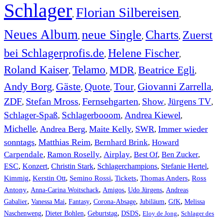
Schlager
Florian Silbereisen
,
,
Neues Album
neue Single
Charts
Zuerst
,
,
,
bei Schlagerprofis.de
Helene Fischer
,
,
Roland Kaiser
Telamo
MDR
Beatrice Egli
,
,
,
,
Andy Borg
Gäste
Quote
Tour
Giovanni Zarrella
,
,
,
,
,
ZDF
Stefan Mross
Fernsehgarten
Show
Jürgens TV
,
,
,
,
,
Schlager-Spaß
Schlagerbooom
Andrea Kiewel
,
,
,
Michelle
Andrea Berg
Maite Kelly
SWR
Immer wieder
,
,
,
,
sonntags
Matthias Reim
Bernhard Brink
Howard
,
,
,
Carpendale
Ramon Roselly
Airplay
Best Of
Ben Zucker
,
,
,
,
,
ESC
,
Konzert
,
Christin Stark
,
Schlagerchampions
,
Stefanie Hertel
,
Kimmig
,
Kerstin Ott
,
,
,
,
Semino Rossi
Tickets
Thomas Anders
Ross
,
,
,
,
Antony
Anna-Carina Woitschack
Amigos
Udo Jürgens
Andreas
,
,
,
,
,
,
Gabalier
Vanessa Mai
Fantasy
Corona-Absage
Jubiläum
GfK
Melissa
,
,
,
,
,
Naschenweng
Dieter Bohlen
Geburtstag
DSDS
Eloy de Jong
Schlager des