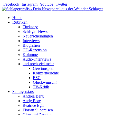
Zum
Facebook
Instagram
Youtube
Twitter
Inhalt
springen
Home
Rubriken
Titelstory
Schlager-News
Neuerscheinungen
Interviews
Biografien
CD-Rezension
Kolumne
Audio-Interviews
und noch viel mehr
Gewinnspiel
Konzertberichte
ESC
Glückwunsch!
TV-Kritik
Schlagerstars
Andrea Berg
Andy Borg
Beatrice Egli
Florian Silbereisen
Giovanni Zarrella