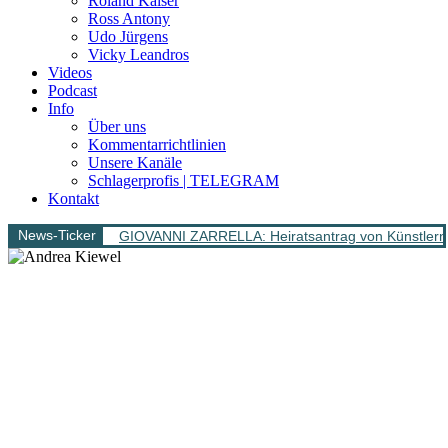
Roland Kaiser
Ross Antony
Udo Jürgens
Vicky Leandros
Videos
Podcast
Info
Über uns
Kommentarrichtlinien
Unsere Kanäle
Schlagerprofis | TELEGRAM
Kontakt
News-Ticker
GIOVANNI ZARRELLA: Heiratsantrag von Künstlern 