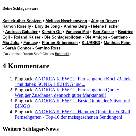
Deine Schlager-Stars
Kastelruther Spatzen
•
Melissa Naschenweng
•
Jürgen Drews
•
Ramon Roselly
•
Eloy de Jong
•
Andrea Berg
•
Helene Fischer
•
Andreas Gabalier
•
Kerstin Ott
•
Vanessa Mai
•
Ben Zucker
•
Beatrice
Egli
•
Roland Kaiser
•
Die Schlagerpiloten
•
Die Amigos
•
Santiano
•
Mia Julia
•
Fantasy
•
Florian Silbereisen
•
KLUBBB3
•
Matthias Reim
•
Sarah Connor
•
Semino Rossi
(Du vermisst Deinen Star? Gib uns
Bescheid
!)
4 Kommentare
Pingback:
ANDREA KIEWEL: Fernsehgarten Koch-Battele
- mit dabei: SONIA LIEBING und...
Pingback:
ANDREA KIEWEL: Fernsehgarten Quote:
Weniger Zuschauer, dennoch guter Marktanteil!
Pingback:
ANDREA KIEWEL: Beste Quote der Saison mit
BINGO
Pingback:
ANDREA KIEWEL: Hammer Quote für Fußball
Fernsehgarten - Top-10 der meistgesehenen Sendungen!
Weitere Schlager-News