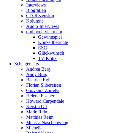
Interviews
Biografien
CD-Rezension
Kolumne
Audio-Interviews
und noch viel mehr
Gewinnspiel
Konzertberichte
ESC
Glückwunsch!
TV-Kritik
Schlagerstars
Andrea Berg
Andy Borg
Beatrice Egli
Florian Silbereisen
Giovanni Zarrella
Helene Fischer
Howard Carpendale
Kerstin Ott
Marie Reim
Matthias Reim
Melissa Naschenweng
Michelle