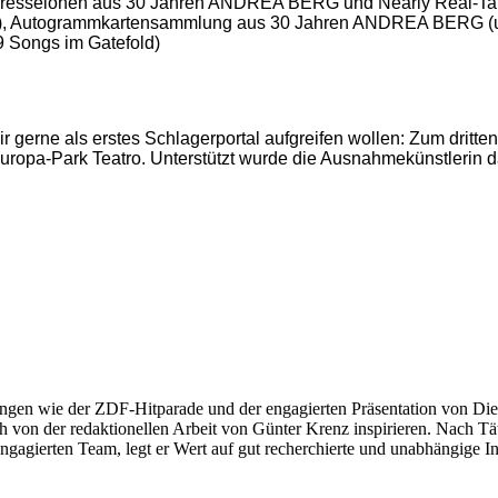
mpresseionen aus 30 Jahren ANDREA BERG und Nearly Real-Tat
en), Autogrammkartensammlung aus 30 Jahren ANDREA BERG (u
19 Songs im Gatefold)
r gerne als erstes Schlagerportal aufgreifen wollen: Zum dri
ropa-Park Teatro. Unterstützt wurde die Ausnahmekünstlerin d
ngen wie der ZDF-Hitparade und der engagierten Präsentation von Die
 von der redaktionellen Arbeit von Günter Krenz inspirieren. Nach Tät
engagierten Team, legt er Wert auf gut recherchierte und unabhängige In