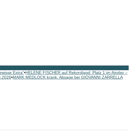
ewisse Extra“
•
HELENE FISCHER auf Rekordjagd: Platz 1 im Airplay –
8.2026
•
MARK MEDLOCK krank: Absage bei GIOVANNI ZARRELLA