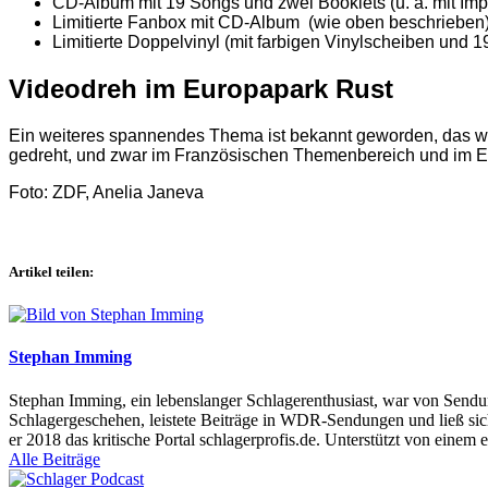
CD-Album mit 19 Songs und zwei Booklets (u. a. mit I
Limitierte Fanbox mit CD-Album (wie oben beschrieb
Limitierte Doppelvinyl (mit farbigen Vinylscheiben und 
Videodreh im Europapark Rust
Ein weiteres spannendes Thema ist bekannt geworden, das wi
gedreht, und zwar im Französischen Themenbereich und im Eu
Foto: ZDF, Anelia Janeva
Artikel teilen:
Stephan Imming
Stephan Imming, ein lebenslanger Schlagerenthusiast, war von Sendu
Schlagergeschehen, leistete Beiträge in WDR-Sendungen und ließ sich
er 2018 das kritische Portal schlagerprofis.de. Unterstützt von einem 
Alle Beiträge