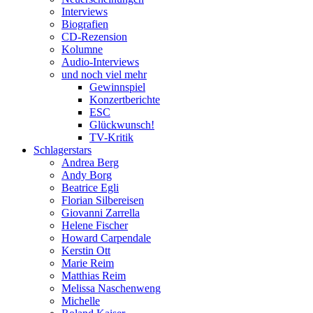
Interviews
Biografien
CD-Rezension
Kolumne
Audio-Interviews
und noch viel mehr
Gewinnspiel
Konzertberichte
ESC
Glückwunsch!
TV-Kritik
Schlagerstars
Andrea Berg
Andy Borg
Beatrice Egli
Florian Silbereisen
Giovanni Zarrella
Helene Fischer
Howard Carpendale
Kerstin Ott
Marie Reim
Matthias Reim
Melissa Naschenweng
Michelle