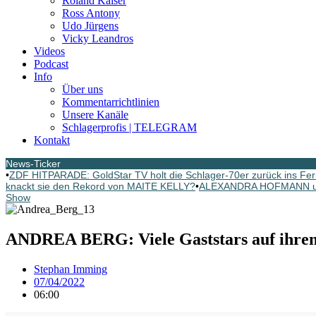
Roland Kaiser
Ross Antony
Udo Jürgens
Vicky Leandros
Videos
Podcast
Info
Über uns
Kommentarrichtlinien
Unsere Kanäle
Schlagerprofis | TELEGRAM
Kontakt
News-Ticker
•
ZDF HITPARADE: GoldStar TV holt die Schlager-70er zurück ins Fe
knackt sie den Rekord von MAITE KELLY?
•
ALEXANDRA HOFMANN u. a.
Show
ANDREA BERG: Viele Gaststars auf ihrem
Stephan Imming
07/04/2022
06:00