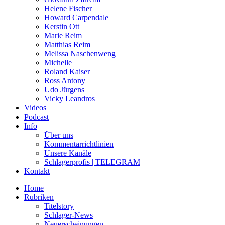
Helene Fischer
Howard Carpendale
Kerstin Ott
Marie Reim
Matthias Reim
Melissa Naschenweng
Michelle
Roland Kaiser
Ross Antony
Udo Jürgens
Vicky Leandros
Videos
Podcast
Info
Über uns
Kommentarrichtlinien
Unsere Kanäle
Schlagerprofis | TELEGRAM
Kontakt
Home
Rubriken
Titelstory
Schlager-News
Neuerscheinungen