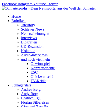
Zum
Facebook
Instagram
Youtube
Twitter
Inhalt
springen
Home
Rubriken
Titelstory
Schlager-News
Neuerscheinungen
Interviews
Biografien
CD-Rezension
Kolumne
Audio-Interviews
und noch viel mehr
Gewinnspiel
Konzertberichte
ESC
Glückwunsch!
TV-Kritik
Schlagerstars
Andrea Berg
Andy Borg
Beatrice Egli
Florian Silbereisen
Giovanni Zarrella