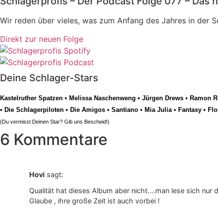
Schlagerprofis – Der Podcast Folge 077 – Das n
Wir reden über vieles, was zum Anfang des Jahres in der 
Direkt zur neuen Folge
Deine Schlager-Stars
Kastelruther Spatzen
•
Melissa Naschenweng
•
Jürgen Drews
•
Ramon Ro
•
Die Schlagerpiloten
•
Die Amigos
•
Santiano
•
Mia Julia
•
Fantasy
•
Flo
(Du vermisst Deinen Star? Gib uns
Bescheid
!)
6 Kommentare
Hovi
sagt:
Qualität hat dieses Album aber nicht….man lese sich nur 
Glaube , ihre große Zeit ist auch vorbei !