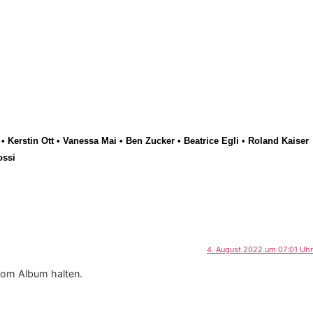
•
Kerstin Ott
•
Vanessa Mai
•
Ben Zucker
•
Beatrice Egli
•
Roland Kaiser
ossi
4. August 2022 um 07:01 Uhr
 vom Album halten.