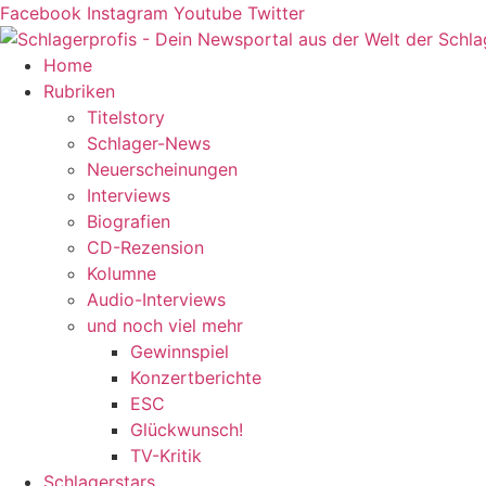
Zum
Facebook
Instagram
Youtube
Twitter
Inhalt
springen
Home
Rubriken
Titelstory
Schlager-News
Neuerscheinungen
Interviews
Biografien
CD-Rezension
Kolumne
Audio-Interviews
und noch viel mehr
Gewinnspiel
Konzertberichte
ESC
Glückwunsch!
TV-Kritik
Schlagerstars