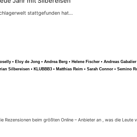
eue Jahr mit Silbereisen
Schlagerwelt stattgefunden hat…
selly
•
Eloy de Jong
•
Andrea Berg
•
Helene Fischer
•
Andreas Gabalier
rian Silbereisen
•
KLUBBB3
•
Matthias Reim
•
Sarah Connor
•
Semino R
die Rezensionen beim größten Online – Anbieter an , was die Leute