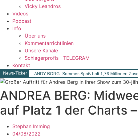
Vicky Leandros
Videos
Podcast
Info
Über uns
Kommentarrichtlinien
Unsere Kanäle
Schlagerprofis | TELEGRAM
Kontakt
News-Ticker
ANDY BORG: Sommer-Spaß holt 1,76 Millionen Zusc
ANDREA BERG: Midweek
auf Platz 1 der Charts
Stephan Imming
04/08/2022