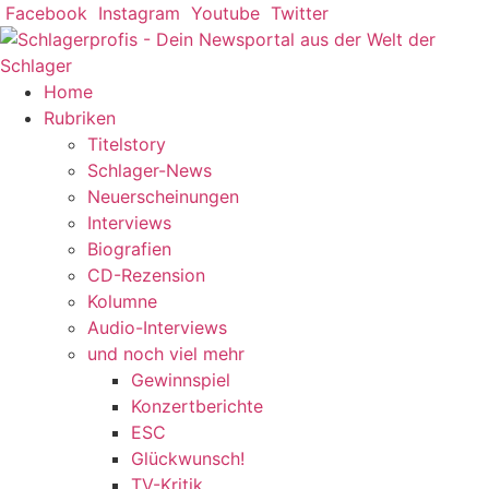
Zum
Facebook
Instagram
Youtube
Twitter
Inhalt
springen
Home
Rubriken
Titelstory
Schlager-News
Neuerscheinungen
Interviews
Biografien
CD-Rezension
Kolumne
Audio-Interviews
und noch viel mehr
Gewinnspiel
Konzertberichte
ESC
Glückwunsch!
TV-Kritik