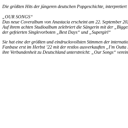
Die größten Hits der jüngeren deutschen Popgeschichte, interpretier
„OUR SONGS“
Das neue Coveralbum von Anastacia erscheint am 22. September 2023
Auf ihrem achten Studioalbum zelebriert die Sängerin mit der „Bigg
der gefeierten Singlevorboten „Best Days“ und „Supergirl“
Sie hat eine der größten und eindrucksvollsten Stimmen der internat
Fanbase erst im Herbst ’22 mit der restlos ausverkauften „I’m Outt
ihre Verbundenheit zu Deutschland unterstreicht: „Our Songs“ verein