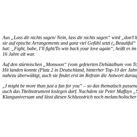
Aus „Lass dir nichts sagen/ Nein, lass dir nichts sagen“ wird „don’t
sie auf epische Arrangements und ganz viel Gefühl setzt („Beautiful
hat: „Fight, babe, I’ll fight/To win back your love again“, heißt es 
16 Jahre alt war.
Auf den stürmischen „Monsoon“ (vom gefeierten Debütalbum von Toki
Hit landen konnte (Platz 2 in Deutschland, hinterher Top-10 der Jah
nahezu überwältigt, auch sie findet erst im Refrain die Antwort darau
„I might be more than just a fan for you“ – so das thematisch pass
auch das Titelinstrument loslegen darf. Nachdem sie Peter Maffays 
Klanguniversum und lässt diesen Schlussstrich noch melancholischer