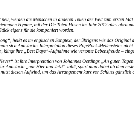
t neu, werden die Menschen in anderen Teilen der Welt zum ersten Ma
spirierenden Hymne, mit der Die Toten Hosen im Jahr 2012 alles abräu
Stück eigens für sie komponiert worden.
l along“, heißt es im englischen Songtext, der übrigens wie das Origi
an sich Anastacias Interpretation dieses Pop/Rock-Meilensteins nicht m
nn, klingt ihre „Best Days“-Aufnahme wie vertonte Lebensfreude – ei
Never“ ist ihre Interpretation von Johannes Oerdings „An guten Tagen“
ür Anastacia „nur Hier und Jetzt“ zählt, spürt man dabei ab dem ersten 
 nutzt diesen Aufwind, um das Arrangement kurz vor Schluss gänzlich 