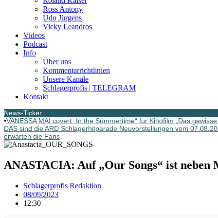
Roland Kaiser
Ross Antony
Udo Jürgens
Vicky Leandros
Videos
Podcast
Info
Über uns
Kommentarrichtlinien
Unsere Kanäle
Schlagerprofis | TELEGRAM
Kontakt
News-Ticker
•
VANESSA MAI covert „In the Summertime“ für Kinofilm „Das gewisse 
DAS sind die ARD Schlagerhitparade Neuvorstellungen vom 07.08.2
erwarten die Fans
ANASTACIA: Auf „Our Songs“ ist neben
Schlagerprofis Redaktion
08/09/2023
12:30