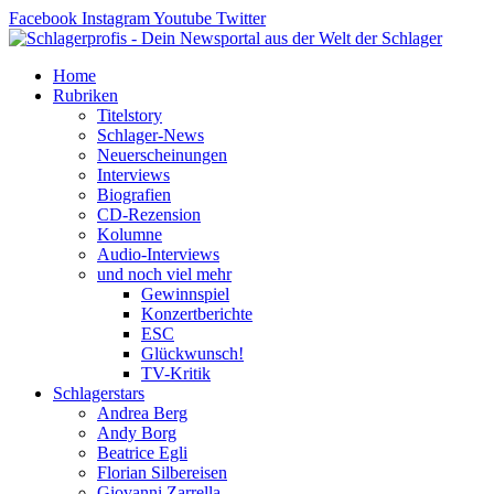
Zum
Facebook
Instagram
Youtube
Twitter
Inhalt
springen
Home
Rubriken
Titelstory
Schlager-News
Neuerscheinungen
Interviews
Biografien
CD-Rezension
Kolumne
Audio-Interviews
und noch viel mehr
Gewinnspiel
Konzertberichte
ESC
Glückwunsch!
TV-Kritik
Schlagerstars
Andrea Berg
Andy Borg
Beatrice Egli
Florian Silbereisen
Giovanni Zarrella