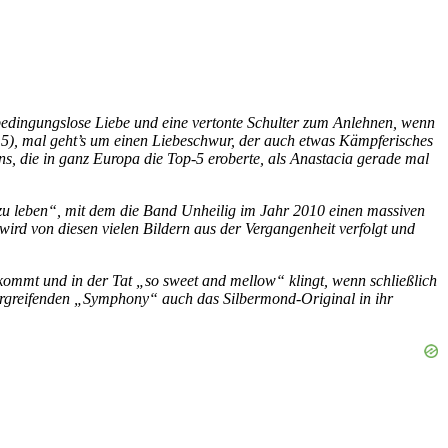
m bedingungslose Liebe und eine vertonte Schulter zum Anlehnen, wenn
015), mal geht’s um einen Liebeschwur, der auch etwas Kämpferisches
ons, die in ganz Europa die Top-5 eroberte, als Anastacia gerade mal
zu leben“, mit dem die Band Unheilig im Jahr 2010 einen massiven
ird von diesen vielen Bildern aus der Vergangenheit verfolgt und
kommt und in der Tat „so sweet and mellow“ klingt, wenn schließlich
 ergreifenden „Symphony“ auch das Silbermond-Original in ihr