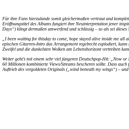
Für ihre Fans hierzulande somit gleichermaßen vertraut und komplet
Eröffnungstitel des Albums fungiert ihre Neuinterpretation jener in
Days“) klingt dermaßen umwerfend und schlüssig – so als sei dieses 
„I been waiting for thisday to come, hope stayed alive inside me al
epischen Gitarren-Intro das Arrangement regelrecht explodiert, kann m
Zweifel und die dunkelsten Wolken am Lebenshorizont vertreiben ka
Weiter geht’s mit einem sehr viel jüngeren Deutschpop-Hit: „Now or 
60 Millionen kombinierte Views/Streams bescheren sollte. Dass auch f
Auftrieb des vergoldeten Originals („wind beneath my wings“) – und