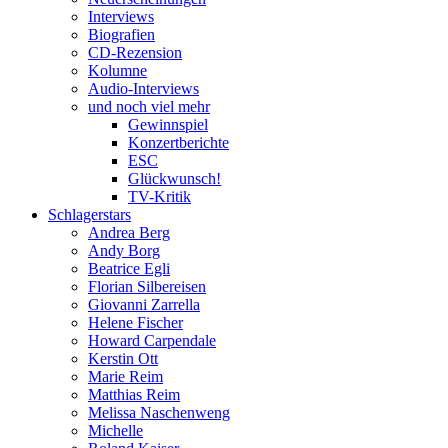
Interviews
Biografien
CD-Rezension
Kolumne
Audio-Interviews
und noch viel mehr
Gewinnspiel
Konzertberichte
ESC
Glückwunsch!
TV-Kritik
Schlagerstars
Andrea Berg
Andy Borg
Beatrice Egli
Florian Silbereisen
Giovanni Zarrella
Helene Fischer
Howard Carpendale
Kerstin Ott
Marie Reim
Matthias Reim
Melissa Naschenweng
Michelle