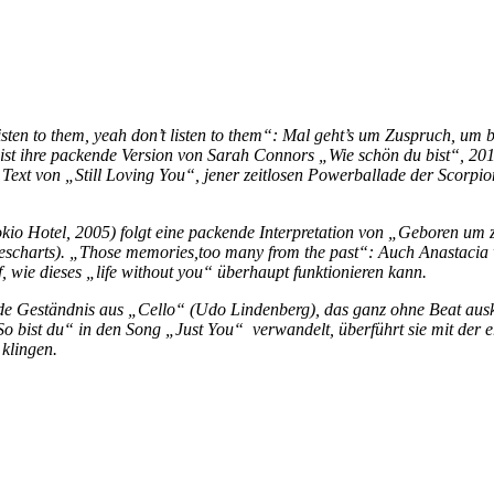
 listen to them, yeah don’t listen to them“: Mal geht’s um Zuspruch, u
“ ist ihre packende Version von Sarah Connors „Wie schön du bist“, 2
im Text von „Still Loving You“, jener zeitlosen Powerballade der Scorpi
o Hotel, 2005) folgt eine packende Interpretation von „Geboren um 
rescharts). „Those memories,too many from the past“: Auch Anastacia w
f, wie dieses „life without you“ überhaupt funktionieren kann.
ende Geständnis aus „Cello“ (Udo Lindenberg), das ganz ohne Beat aus
„So bist du“ in den Song „Just You“ verwandelt, überführt sie mit der
 klingen.