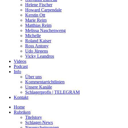
Helene Fischer
Howard Carpendale
Kerstin Ott
Marie Reim
Matthias Reim
Melissa Naschenweng
Michelle
Roland Kaiser
Ross Antony
Udo Jürgens
Vicky Leandros
Videos
Podcast
Info
Über uns
Kommentarrichtlinien
Unsere Kanäle
Schlagerprofis | TELEGRAM
Kontakt
Home
Rubriken
Titelstory
Schlager-News
Neuerscheinungen