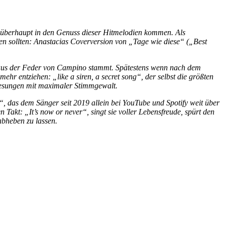
l überhaupt in den Genuss dieser Hitmelodien kommen. Als
men sollten: Anastacias Coverversion von „Tage wie diese“ („Best
nal aus der Feder von Campino stammt. Spätestens wenn nach dem
ehr entziehen: „like a siren, a secret song“, der selbst die größten
ngesungen mit maximaler Stimmgewalt.
, das dem Sänger seit 2019 allein bei YouTube und Spotify weit über
Takt: „It’s now or never“, singt sie voller Lebensfreude, spürt den
abheben zu lassen.