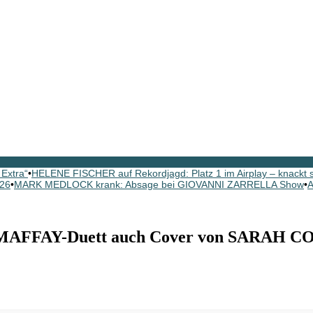
Extra“
•
HELENE FISCHER auf Rekordjagd: Platz 1 im Airplay – knackt
026
•
MARK MEDLOCK krank: Absage bei GIOVANNI ZARRELLA Show
•
A
 MAFFAY-Duett auch Cover von SARAH C