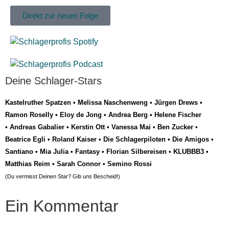
Direkt zur neuen Folge
Deine Schlager-Stars
Kastelruther Spatzen
•
Melissa Naschenweng
•
Jürgen Drews
•
Ramon Roselly
•
Eloy de Jong
•
Andrea Berg
•
Helene Fischer
•
Andreas Gabalier
•
Kerstin Ott
•
Vanessa Mai
•
Ben Zucker
•
Beatrice Egli
•
Roland Kaiser
•
Die Schlagerpiloten
•
Die Amigos
•
Santiano
•
Mia Julia
•
Fantasy
•
Florian Silbereisen
•
KLUBBB3
•
Matthias Reim
•
Sarah Connor
•
Semino Rossi
(Du vermisst Deinen Star? Gib uns
Bescheid
!)
Ein Kommentar