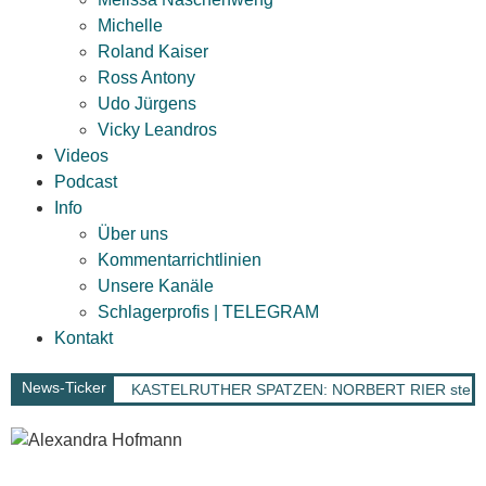
Michelle
Roland Kaiser
Ross Antony
Udo Jürgens
Vicky Leandros
Videos
Podcast
Info
Über uns
Kommentarrichtlinien
Unsere Kanäle
Schlagerprofis | TELEGRAM
Kontakt
News-Ticker
KASTELRUTHER SPATZEN: NORBERT RIER steht ber