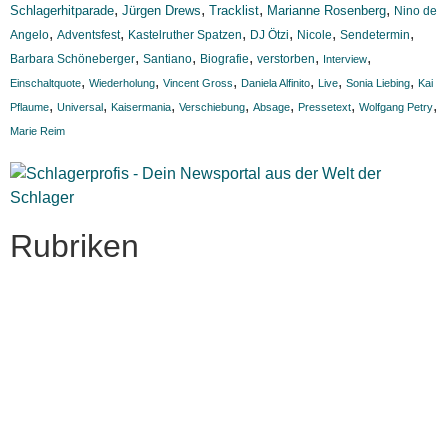
,
,
,
,
Schlagerhitparade
Jürgen Drews
Tracklist
Marianne Rosenberg
Nino de
,
,
,
,
,
,
Angelo
Adventsfest
Kastelruther Spatzen
DJ Ötzi
Nicole
Sendetermin
,
,
,
,
,
Barbara Schöneberger
Santiano
Biografie
verstorben
Interview
,
,
,
,
,
,
Einschaltquote
Wiederholung
Vincent Gross
Daniela Alfinito
Live
Sonia Liebing
Kai
,
,
,
,
,
,
,
Pflaume
Universal
Kaisermania
Verschiebung
Absage
Pressetext
Wolfgang Petry
Marie Reim
Rubriken
Titelstory
SchlagerNews
Neuerscheinungen
Interviews
Biographien
CD-Rezension
Kolumne