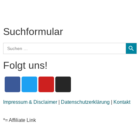
Audio-Interviews
und mehr…
Suchformular
Search
Search
for:
Folgt uns!
Impressum & Disclaimer
|
Datenschutzerklärung
|
Kontakt
*= Affiliate Link