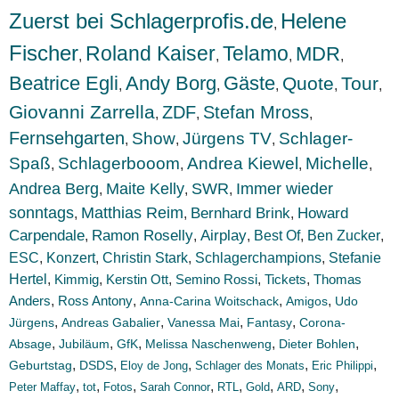
Zuerst bei Schlagerprofis.de
Helene
,
Fischer
Roland Kaiser
Telamo
MDR
,
,
,
,
Beatrice Egli
Andy Borg
Gäste
Quote
Tour
,
,
,
,
,
Giovanni Zarrella
ZDF
Stefan Mross
,
,
,
Fernsehgarten
Show
Jürgens TV
Schlager-
,
,
,
Spaß
Schlagerbooom
Andrea Kiewel
Michelle
,
,
,
,
Andrea Berg
Maite Kelly
SWR
Immer wieder
,
,
,
sonntags
Matthias Reim
Bernhard Brink
Howard
,
,
,
Carpendale
Ramon Roselly
Airplay
Best Of
Ben Zucker
,
,
,
,
,
ESC
Konzert
,
,
Christin Stark
,
Schlagerchampions
,
Stefanie
Hertel
,
Kimmig
,
Kerstin Ott
,
Semino Rossi
,
Tickets
,
Thomas
Anders
,
,
,
,
Ross Antony
Anna-Carina Woitschack
Amigos
Udo
,
,
,
,
Jürgens
Andreas Gabalier
Vanessa Mai
Fantasy
Corona-
,
,
,
,
,
Absage
Jubiläum
GfK
Melissa Naschenweng
Dieter Bohlen
,
,
,
,
,
Geburtstag
DSDS
Eloy de Jong
Schlager des Monats
Eric Philippi
,
,
,
,
,
,
,
,
Peter Maffay
tot
Fotos
Sarah Connor
RTL
Gold
ARD
Sony