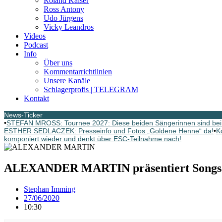
Roland Kaiser
Ross Antony
Udo Jürgens
Vicky Leandros
Videos
Podcast
Info
Über uns
Kommentarrichtlinien
Unsere Kanäle
Schlagerprofis | TELEGRAM
Kontakt
News-Ticker
•
STEFAN MROSS: Tournee 2027: Diese beiden Sängerinnen sind bei
ESTHER SEDLACZEK: Presseinfo und Fotos „Goldene Henne“ da!
•
K
komponiert wieder und denkt über ESC-Teilnahme nach!
ALEXANDER MARTIN präsentiert Songs se
Stephan Imming
27/06/2020
10:30