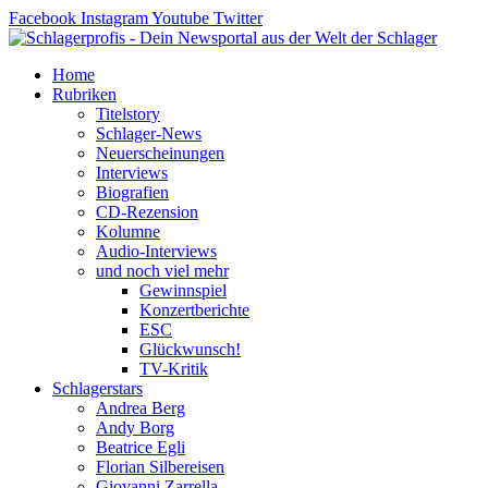
Zum
Facebook
Instagram
Youtube
Twitter
Inhalt
springen
Home
Rubriken
Titelstory
Schlager-News
Neuerscheinungen
Interviews
Biografien
CD-Rezension
Kolumne
Audio-Interviews
und noch viel mehr
Gewinnspiel
Konzertberichte
ESC
Glückwunsch!
TV-Kritik
Schlagerstars
Andrea Berg
Andy Borg
Beatrice Egli
Florian Silbereisen
Giovanni Zarrella