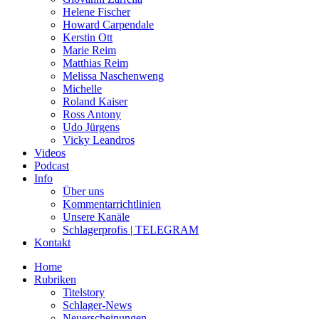
Helene Fischer
Howard Carpendale
Kerstin Ott
Marie Reim
Matthias Reim
Melissa Naschenweng
Michelle
Roland Kaiser
Ross Antony
Udo Jürgens
Vicky Leandros
Videos
Podcast
Info
Über uns
Kommentarrichtlinien
Unsere Kanäle
Schlagerprofis | TELEGRAM
Kontakt
Home
Rubriken
Titelstory
Schlager-News
Neuerscheinungen