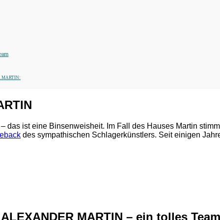
eam
ER MARTIN:
MARTIN
“ – das ist eine Binsenweisheit. Im Fall des Hauses Martin stim
eback
des sympathischen Schlagerkünstlers. Seit einigen 
LEXANDER MARTIN – ein tolles Tea