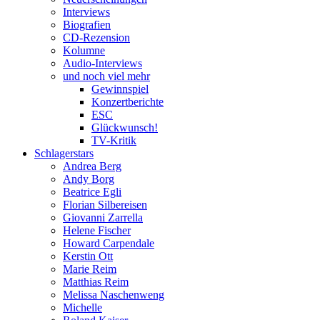
Interviews
Biografien
CD-Rezension
Kolumne
Audio-Interviews
und noch viel mehr
Gewinnspiel
Konzertberichte
ESC
Glückwunsch!
TV-Kritik
Schlagerstars
Andrea Berg
Andy Borg
Beatrice Egli
Florian Silbereisen
Giovanni Zarrella
Helene Fischer
Howard Carpendale
Kerstin Ott
Marie Reim
Matthias Reim
Melissa Naschenweng
Michelle