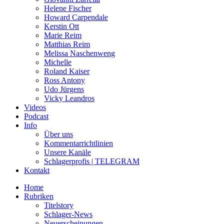
Helene Fischer
Howard Carpendale
Kerstin Ott
Marie Reim
Matthias Reim
Melissa Naschenweng
Michelle
Roland Kaiser
Ross Antony
Udo Jürgens
Vicky Leandros
Videos
Podcast
Info
Über uns
Kommentarrichtlinien
Unsere Kanäle
Schlagerprofis | TELEGRAM
Kontakt
Home
Rubriken
Titelstory
Schlager-News
Neuerscheinungen