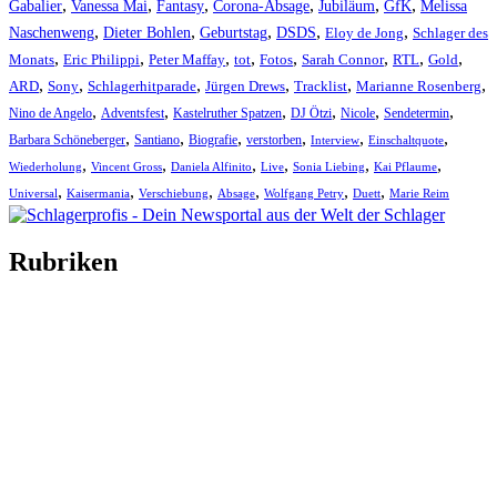
,
,
,
,
,
,
Gabalier
Vanessa Mai
Fantasy
Corona-Absage
Jubiläum
GfK
Melissa
,
,
,
,
,
Naschenweng
Dieter Bohlen
Geburtstag
DSDS
Eloy de Jong
Schlager des
,
,
,
,
,
,
,
,
Monats
Eric Philippi
Peter Maffay
tot
Fotos
Sarah Connor
RTL
Gold
,
,
,
,
,
,
ARD
Sony
Schlagerhitparade
Jürgen Drews
Tracklist
Marianne Rosenberg
,
,
,
,
,
,
Nino de Angelo
Adventsfest
Kastelruther Spatzen
DJ Ötzi
Nicole
Sendetermin
,
,
,
,
,
,
Barbara Schöneberger
Santiano
Biografie
verstorben
Interview
Einschaltquote
,
,
,
,
,
,
Wiederholung
Vincent Gross
Daniela Alfinito
Live
Sonia Liebing
Kai Pflaume
,
,
,
,
,
,
Universal
Kaisermania
Verschiebung
Absage
Wolfgang Petry
Duett
Marie Reim
Rubriken
Titelstory
SchlagerNews
Neuerscheinungen
Interviews
Biographien
CD-Rezension
Kolumne
Audio-Interviews
und mehr…