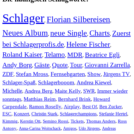
Schlager
Florian Silbereisen
,
,
Neues Album
neue Single
Charts
Zuerst
,
,
,
bei Schlagerprofis.de
Helene Fischer
,
,
Roland Kaiser
Telamo
MDR
Beatrice Egli
,
,
,
,
Andy Borg
Gäste
Quote
Tour
Giovanni Zarrella
,
,
,
,
,
ZDF
Stefan Mross
Fernsehgarten
Show
Jürgens TV
,
,
,
,
,
Schlager-Spaß
Schlagerbooom
Andrea Kiewel
,
,
,
Michelle
Andrea Berg
Maite Kelly
SWR
Immer wieder
,
,
,
,
sonntags
Matthias Reim
Bernhard Brink
Howard
,
,
,
Carpendale
Ramon Roselly
Airplay
Best Of
Ben Zucker
,
,
,
,
,
ESC
,
Konzert
,
Christin Stark
,
Schlagerchampions
,
Stefanie Hertel
,
Kimmig
,
Kerstin Ott
,
,
,
,
Semino Rossi
Tickets
Thomas Anders
Ross
,
,
,
,
Antony
Anna-Carina Woitschack
Amigos
Udo Jürgens
Andreas