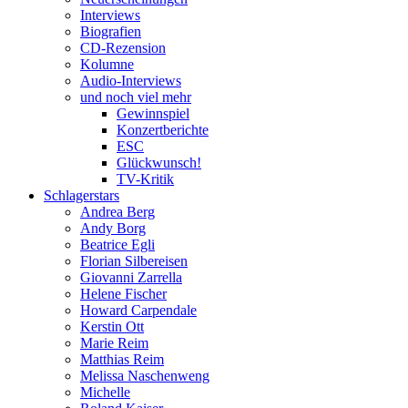
Interviews
Biografien
CD-Rezension
Kolumne
Audio-Interviews
und noch viel mehr
Gewinnspiel
Konzertberichte
ESC
Glückwunsch!
TV-Kritik
Schlagerstars
Andrea Berg
Andy Borg
Beatrice Egli
Florian Silbereisen
Giovanni Zarrella
Helene Fischer
Howard Carpendale
Kerstin Ott
Marie Reim
Matthias Reim
Melissa Naschenweng
Michelle