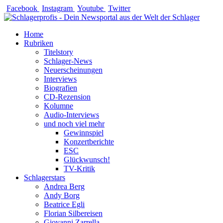
Zum
Facebook
Instagram
Youtube
Twitter
Inhalt
springen
Home
Rubriken
Titelstory
Schlager-News
Neuerscheinungen
Interviews
Biografien
CD-Rezension
Kolumne
Audio-Interviews
und noch viel mehr
Gewinnspiel
Konzertberichte
ESC
Glückwunsch!
TV-Kritik
Schlagerstars
Andrea Berg
Andy Borg
Beatrice Egli
Florian Silbereisen
Giovanni Zarrella