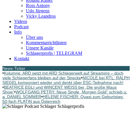
Roland Kaiser
Ross Antony
Udo Jürgens
Vicky Leandros
Videos
Podcast
Info
Über uns
Kommentarrichtlinien
Unsere Kanäle
Schlagerprofis | TELEGRAM
Kontakt
News-Ticker
•
Kolumne: ARD setzt mit ARD Schlagerwelt auf Streaming – doch
viele Schlagerfans bleiben auf der Strecke
•
NICOLE bei RTL: RALPH
SIEGEL komponiert wieder und denkt über ESC-Teilnahme nach!
•
BEATRICE EGLI und WINCENT WEISS bei „Die große Maus
Show“
•
WOLFGANG PETRY: Neue Single „Morgen Gold“ schrieb u.
a. DANIEL SOMMER
•
HELENE FISCHER: Quasi zum Geburtstag:
50-fach PLATIN aus Österreich