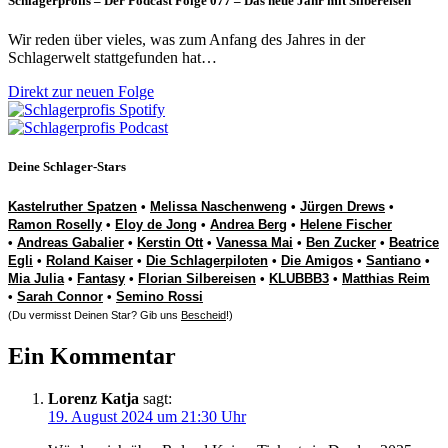
Schlagerprofis – Der Podcast Folge 077 – Das neue Jahr mit Silbereisen
Wir reden über vieles, was zum Anfang des Jahres in der
Schlagerwelt stattgefunden hat…
Direkt zur neuen Folge
Deine Schlager-Stars
Kastelruther Spatzen
•
Melissa Naschenweng
•
Jürgen Drews
•
Ramon Roselly
•
Eloy de Jong
•
Andrea Berg
•
Helene Fischer
•
Andreas Gabalier
•
Kerstin Ott
•
Vanessa Mai
•
Ben Zucker
•
Beatrice
Egli
•
Roland Kaiser
•
Die Schlagerpiloten
•
Die Amigos
•
Santiano
•
Mia Julia
•
Fantasy
•
Florian Silbereisen
•
KLUBBB3
•
Matthias Reim
•
Sarah Connor
•
Semino Rossi
(Du vermisst Deinen Star? Gib uns
Bescheid
!)
Ein Kommentar
Lorenz Katja
sagt:
19. August 2024 um 21:30 Uhr