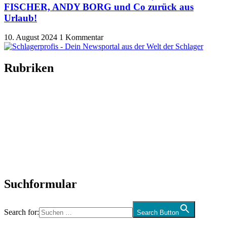
FISCHER, ANDY BORG und Co zurück aus
Urlaub!
10. August 2024
1 Kommentar
Rubriken
Titelstory
SchlagerNews
Neuerscheinungen
Interviews
Biographien
CD-Rezension
Kolumne
Audio-Interviews
und mehr…
Suchformular
Search for:
Search Button