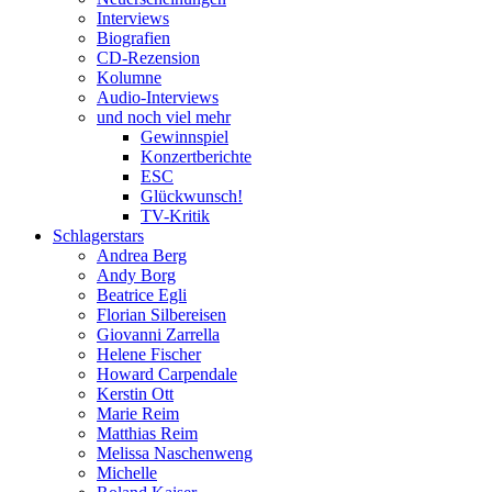
Interviews
Biografien
CD-Rezension
Kolumne
Audio-Interviews
und noch viel mehr
Gewinnspiel
Konzertberichte
ESC
Glückwunsch!
TV-Kritik
Schlagerstars
Andrea Berg
Andy Borg
Beatrice Egli
Florian Silbereisen
Giovanni Zarrella
Helene Fischer
Howard Carpendale
Kerstin Ott
Marie Reim
Matthias Reim
Melissa Naschenweng
Michelle