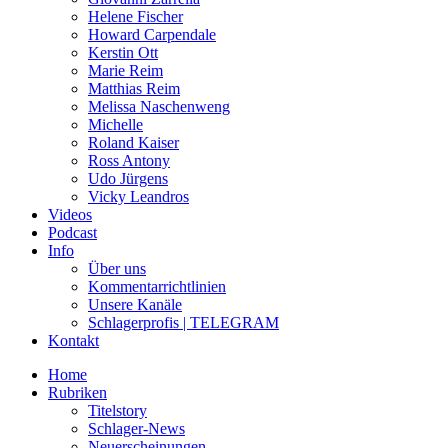
Helene Fischer
Howard Carpendale
Kerstin Ott
Marie Reim
Matthias Reim
Melissa Naschenweng
Michelle
Roland Kaiser
Ross Antony
Udo Jürgens
Vicky Leandros
Videos
Podcast
Info
Über uns
Kommentarrichtlinien
Unsere Kanäle
Schlagerprofis | TELEGRAM
Kontakt
Home
Rubriken
Titelstory
Schlager-News
Neuerscheinungen