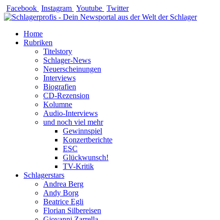
Zum
Facebook
Instagram
Youtube
Twitter
Inhalt
springen
Home
Rubriken
Titelstory
Schlager-News
Neuerscheinungen
Interviews
Biografien
CD-Rezension
Kolumne
Audio-Interviews
und noch viel mehr
Gewinnspiel
Konzertberichte
ESC
Glückwunsch!
TV-Kritik
Schlagerstars
Andrea Berg
Andy Borg
Beatrice Egli
Florian Silbereisen
Giovanni Zarrella