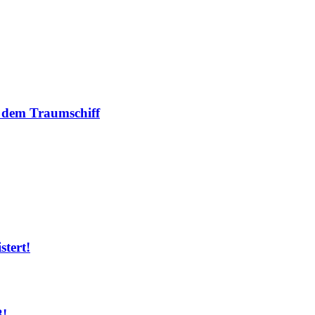
dem Traumschiff
tert!
3!