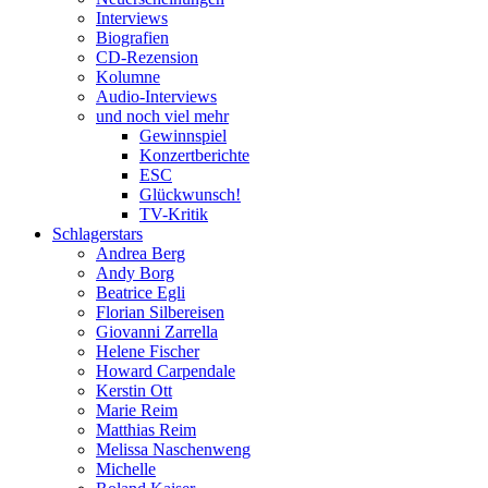
Interviews
Biografien
CD-Rezension
Kolumne
Audio-Interviews
und noch viel mehr
Gewinnspiel
Konzertberichte
ESC
Glückwunsch!
TV-Kritik
Schlagerstars
Andrea Berg
Andy Borg
Beatrice Egli
Florian Silbereisen
Giovanni Zarrella
Helene Fischer
Howard Carpendale
Kerstin Ott
Marie Reim
Matthias Reim
Melissa Naschenweng
Michelle