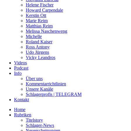
Helene Fischer
Howard Carpendale
Kerstin Ott
Marie Reim
Matthias Reim
Melissa Naschenweng
Michelle
Roland Kaiser
Ross Antony
Udo Jürgens
Vicky Leandros
Videos
Podcast
Info
Über uns
Kommentarrichtlinien
Unsere Kanäle
Schlagerprofis | TELEGRAM
Kontakt
Home
Rubriken
Titelstory
Schlager-News
Neuerscheinungen