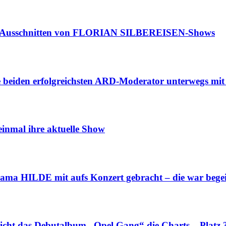
t Ausschnitten von FLORIAN SILBEREISEN-Shows
en erfolgreichsten ARD-Moderator unterwegs mit 
nmal ihre aktuelle Show
ILDE mit aufs Konzert gebracht – die war begeis
ht das Debutalbum „Opel Gang“ die Charts – Platz 