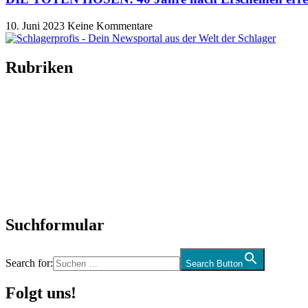
10. Juni 2023
Keine Kommentare
Rubriken
Titelstory
SchlagerNews
Neuerscheinungen
Interviews
Biographien
CD-Rezension
Kolumne
Audio-Interviews
und mehr…
Suchformular
Search for:
Search Button
Folgt uns!