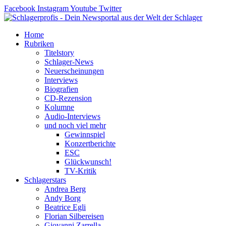
Zum
Facebook
Instagram
Youtube
Twitter
Inhalt
springen
Home
Rubriken
Titelstory
Schlager-News
Neuerscheinungen
Interviews
Biografien
CD-Rezension
Kolumne
Audio-Interviews
und noch viel mehr
Gewinnspiel
Konzertberichte
ESC
Glückwunsch!
TV-Kritik
Schlagerstars
Andrea Berg
Andy Borg
Beatrice Egli
Florian Silbereisen
Giovanni Zarrella