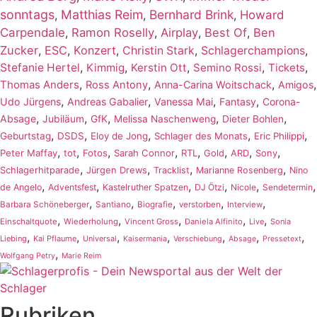
sonntags
Matthias Reim
Bernhard Brink
,
,
,
Howard
Carpendale
,
Ramon Roselly
,
Airplay
,
Best Of
,
Ben
Zucker
,
ESC
,
Konzert
,
,
,
Christin Stark
Schlagerchampions
,
,
,
,
,
Stefanie Hertel
Kimmig
Kerstin Ott
Semino Rossi
Tickets
,
,
,
,
Thomas Anders
Ross Antony
Anna-Carina Woitschack
Amigos
,
,
,
,
Udo Jürgens
Andreas Gabalier
Vanessa Mai
Fantasy
Corona-
,
,
,
,
,
Absage
Jubiläum
GfK
Melissa Naschenweng
Dieter Bohlen
,
,
,
,
,
Geburtstag
DSDS
Eloy de Jong
Schlager des Monats
Eric Philippi
,
,
,
,
,
,
,
,
Peter Maffay
tot
Fotos
Sarah Connor
RTL
Gold
ARD
Sony
,
,
,
,
Schlagerhitparade
Jürgen Drews
Tracklist
Marianne Rosenberg
Nino
,
,
,
,
,
,
de Angelo
Adventsfest
Kastelruther Spatzen
DJ Ötzi
Nicole
Sendetermin
,
,
,
,
,
Barbara Schöneberger
Santiano
Biografie
verstorben
Interview
,
,
,
,
,
Einschaltquote
Wiederholung
Vincent Gross
Daniela Alfinito
Live
Sonia
,
,
,
,
,
,
,
Liebing
Kai Pflaume
Universal
Kaisermania
Verschiebung
Absage
Pressetext
,
Wolfgang Petry
Marie Reim
Rubriken