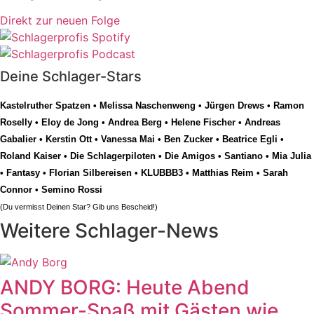
Direkt zur neuen Folge
Deine Schlager-Stars
Kastelruther Spatzen
•
Melissa Naschenweng
•
Jürgen Drews
•
Ramon
Roselly
•
Eloy de Jong
•
Andrea Berg
•
Helene Fischer
•
Andreas
Gabalier
•
Kerstin Ott
•
Vanessa Mai
•
Ben Zucker
•
Beatrice Egli
•
Roland Kaiser
•
Die Schlagerpiloten
•
Die Amigos
•
Santiano
•
Mia Julia
•
Fantasy
•
Florian Silbereisen
•
KLUBBB3
•
Matthias Reim
•
Sarah
Connor
•
Semino Rossi
(Du vermisst Deinen Star? Gib uns
Bescheid
!)
Weitere Schlager-News
ANDY BORG: Heute Abend
Sommer-Spaß mit Gästen wie