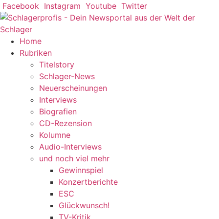
Zum
Facebook
Instagram
Youtube
Twitter
Inhalt
springen
Home
Rubriken
Titelstory
Schlager-News
Neuerscheinungen
Interviews
Biografien
CD-Rezension
Kolumne
Audio-Interviews
und noch viel mehr
Gewinnspiel
Konzertberichte
ESC
Glückwunsch!
TV-Kritik