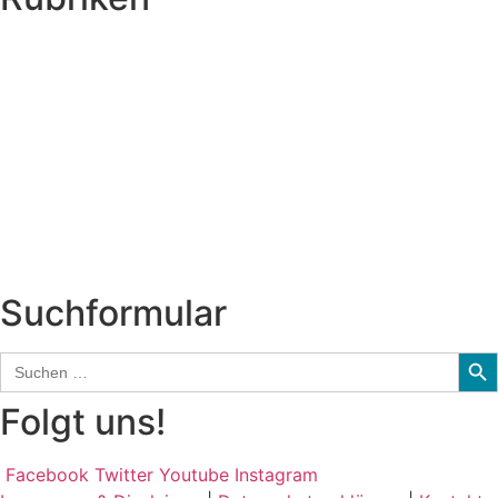
Titelstory
SchlagerNews
Neuerscheinungen
Interviews
Biographien
CD-Rezension
Kolumne
Audio-Interviews
und mehr…
Suchformular
Sear
Search
for:
Folgt uns!
Facebook
Twitter
Youtube
Instagram