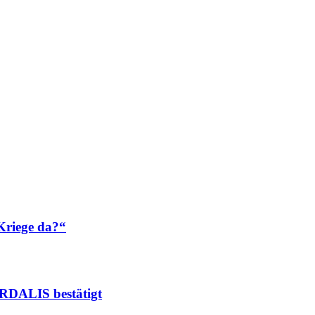
riege da?“
ORDALIS bestätigt