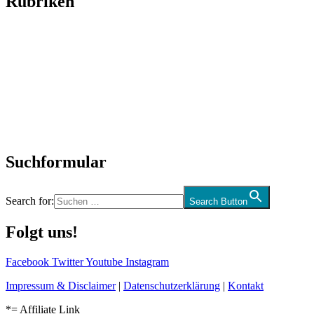
Rubriken
Titelstory
SchlagerNews
Neuerscheinungen
Interviews
Biographien
CD-Rezension
Kolumne
Audio-Interviews
und mehr…
Suchformular
Search for:
Search Button
Folgt uns!
Facebook
Twitter
Youtube
Instagram
Impressum & Disclaimer
|
Datenschutzerklärung
|
Kontakt
*= Affiliate Link