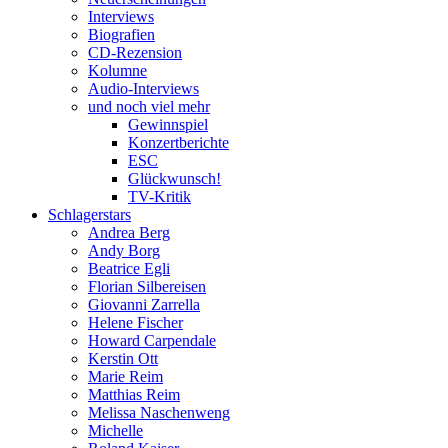
Interviews
Biografien
CD-Rezension
Kolumne
Audio-Interviews
und noch viel mehr
Gewinnspiel
Konzertberichte
ESC
Glückwunsch!
TV-Kritik
Schlagerstars
Andrea Berg
Andy Borg
Beatrice Egli
Florian Silbereisen
Giovanni Zarrella
Helene Fischer
Howard Carpendale
Kerstin Ott
Marie Reim
Matthias Reim
Melissa Naschenweng
Michelle