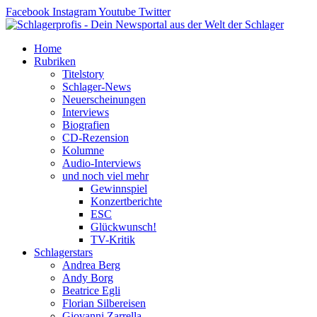
Zum
Facebook
Instagram
Youtube
Twitter
Inhalt
springen
Home
Rubriken
Titelstory
Schlager-News
Neuerscheinungen
Interviews
Biografien
CD-Rezension
Kolumne
Audio-Interviews
und noch viel mehr
Gewinnspiel
Konzertberichte
ESC
Glückwunsch!
TV-Kritik
Schlagerstars
Andrea Berg
Andy Borg
Beatrice Egli
Florian Silbereisen
Giovanni Zarrella