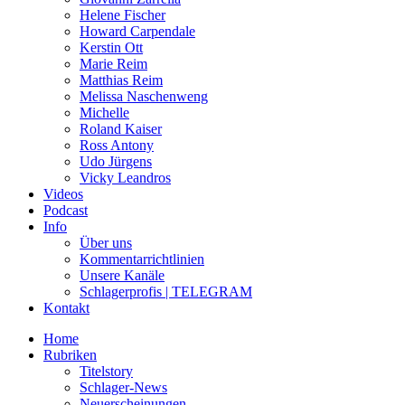
Helene Fischer
Howard Carpendale
Kerstin Ott
Marie Reim
Matthias Reim
Melissa Naschenweng
Michelle
Roland Kaiser
Ross Antony
Udo Jürgens
Vicky Leandros
Videos
Podcast
Info
Über uns
Kommentarrichtlinien
Unsere Kanäle
Schlagerprofis | TELEGRAM
Kontakt
Home
Rubriken
Titelstory
Schlager-News
Neuerscheinungen