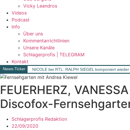
Vicky Leandros
Videos
Podcast
Info
Über uns
Kommentarrichtlinien
Unsere Kanäle
Schlagerprofis | TELEGRAM
Kontakt
News-Ticker
NICOLE bei RTL: RALPH SIEGEL komponiert wieder 
FEUERHERZ, VANESSA MA
Discofox-Fernsehgarte
Schlagerprofis Redaktion
22/09/2020