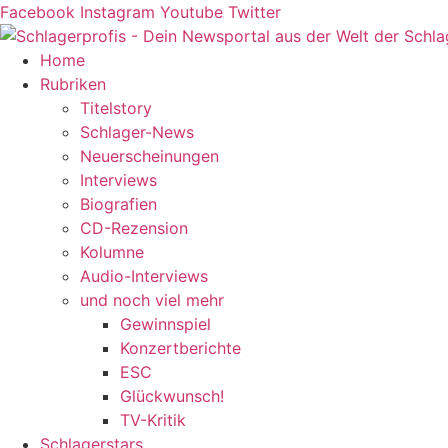
Zum
Facebook
Instagram
Youtube
Twitter
Inhalt
springen
Home
Rubriken
Titelstory
Schlager-News
Neuerscheinungen
Interviews
Biografien
CD-Rezension
Kolumne
Audio-Interviews
und noch viel mehr
Gewinnspiel
Konzertberichte
ESC
Glückwunsch!
TV-Kritik
Schlagerstars