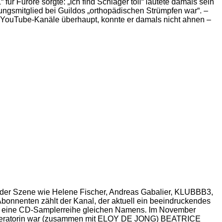
r Furore sorgte: „Ich find Schlager toll“ lautete damals sein
gsmitglied bei Guildos „orthopädischen Strümpfen war“. –
en YouTube-Kanäle überhaupt, konnte er damals nicht ahnen –
rs der Szene wie Helene Fischer, Andreas Gabalier, KLUBBB3,
0 Abonnenten zählt der Kanal, der aktuell ein beeindruckendes
 auch eine CD-Samplerreihe gleichen Namens. Im November
Moderatorin war (zusammen mit ELOY DE JONG) BEATRICE