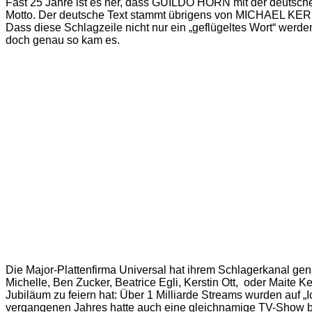
Fast 25 Jahre ist es her, dass GUILDO HORN mit der deutschen 
Motto. Der deutsche Text stammt übrigens von MICHAEL KERN
Dass diese Schlagzeile nicht nur ein „geflügeltes Wort“ werd
doch genau so kam es.
Die Major-Plattenfirma Universal hat ihrem Schlagerkanal ge
Michelle, Ben Zucker, Beatrice Egli, Kerstin Ott, oder Maite K
Jubiläum zu feiern hat: Über 1 Milliarde Streams wurden auf 
vergangenen Jahres hatte auch eine gleichnamige TV-Show