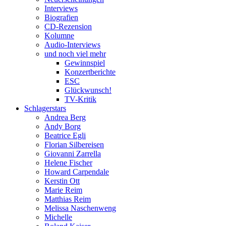
Interviews
Biografien
CD-Rezension
Kolumne
Audio-Interviews
und noch viel mehr
Gewinnspiel
Konzertberichte
ESC
Glückwunsch!
TV-Kritik
Schlagerstars
Andrea Berg
Andy Borg
Beatrice Egli
Florian Silbereisen
Giovanni Zarrella
Helene Fischer
Howard Carpendale
Kerstin Ott
Marie Reim
Matthias Reim
Melissa Naschenweng
Michelle