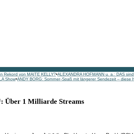
 den Rekord von MAITE KELLY?
•
ALEXANDRA HOFMANN u. a.: DAS sind d
LA Show
•
ANDY BORG: Sommer-Spaß mit längerer Sendezeit – diese Hi
: Über 1 Milliarde Streams