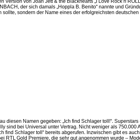
Version von Joan Jett & the Blackhearts „I Love Rock’n’ROLL“ fü
BACH, der sich damals „Hoppla B. Benito“ nannte und Gründun
en sollte, sondern der Name eines der erfolgreichsten deutsch
nau diesen Namen gegeben: „Ich find Schlager toll!“. Supersta
elly sind bei Universal unter Vertrag. Nicht weniger als 750.00
„Ich find Schlager toll“ bereits abgerufen. Inzwischen gibt es
 bei RTL Gold Premiere, die sehr gut angenommen wurde – 