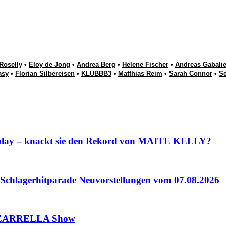
Roselly
•
Eloy de Jong
•
Andrea Berg
•
Helene Fischer
•
Andreas Gabalie
asy
•
Florian Silbereisen
•
KLUBBB3
•
Matthias Reim
•
Sarah Connor
•
S
lay – knackt sie den Rekord von MAITE KELLY?
lagerhitparade Neuvorstellungen vom 07.08.2026
 ZARRELLA Show