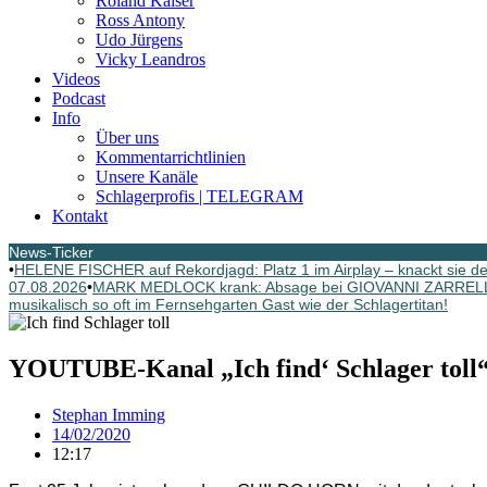
Roland Kaiser
Ross Antony
Udo Jürgens
Vicky Leandros
Videos
Podcast
Info
Über uns
Kommentarrichtlinien
Unsere Kanäle
Schlagerprofis | TELEGRAM
Kontakt
News-Ticker
•
HELENE FISCHER auf Rekordjagd: Platz 1 im Airplay – knackt sie
07.08.2026
•
MARK MEDLOCK krank: Absage bei GIOVANNI ZARREL
musikalisch so oft im Fernsehgarten Gast wie der Schlagertitan!
YOUTUBE-Kanal „Ich find‘ Schlager toll“
Stephan Imming
14/02/2020
12:17