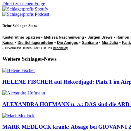
Direkt zur neuen Folge
Deine Schlager-Stars
Kastelruther Spatzen
•
Melissa Naschenweng
•
Jürgen Drews
•
Ramon 
Kaiser
•
Die Schlagerpiloten
•
Die Amigos
•
Santiano
•
Mia Julia
•
Fant
(Du vermisst Deinen Star? Gib uns
Bescheid
!)
Weitere Schlager-News
HELENE FISCHER auf Rekordjagd: Platz 1 im Airp
ALEXANDRA HOFMANN u. a.: DAS sind die ARD Sch
MARK MEDLOCK krank: Absage bei GIOVANNI