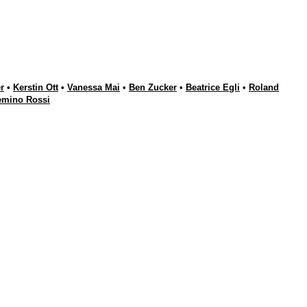
r
•
Kerstin Ott
•
Vanessa Mai
•
Ben Zucker
•
Beatrice Egli
•
Roland
emino Rossi