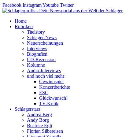
Zum
Facebook
Instagram
Youtube
Twitter
Inhalt
springen
Home
Rubriken
Titelstory
Schlager-News
Neuerscheinungen
Interviews
Biografien
CD-Rezension
Kolumne
Audio-Interviews
und noch viel mehr
Gewinnspiel
Konzertberichte
ESC
Glückwunsch!
TV-Kritik
Schlagerstars
Andrea Berg
Andy Borg
Beatrice Egli
Florian Silbereisen
Giovanni Zarrella