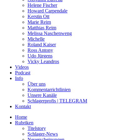
Helene Fischer
Howard Carpendale
Kerstin Ott
Marie Reim
Matthias Reim
Melissa Naschenweng
Michelle
Roland Kaiser
Ross Antony
Udo Jürgens
Vicky Leandros
Videos
Podcast
Info
Über uns
Kommentarrichtlinien
Unsere Kanäle
Schlagerprofis | TELEGRAM
Kontakt
Home
Rubriken
Titelstory
Schlager-News
Neuerscheinungen