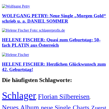
WOLFGANG PETRY: Neue Single „Morgen Gold“
schrieb u. a. DANIEL SOMMER
HELENE FISCHER: Quasi zum Geburtstag: 50-
fach PLATIN aus Österreich
HELENE FISCHER: Herzlichen Glückwunsch zum
42. Geburtstag!
Die häufigsten Schlagworte:
Schlager
Florian Silbereisen
,
,
Neues Album
neue Single
Charts
Zuerst
,
,
,