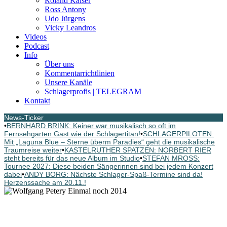
Roland Kaiser
Ross Antony
Udo Jürgens
Vicky Leandros
Videos
Podcast
Info
Über uns
Kommentarrichtlinien
Unsere Kanäle
Schlagerprofis | TELEGRAM
Kontakt
News-Ticker
•
BERNHARD BRINK: Keiner war musikalisch so oft im
Fernsehgarten Gast wie der Schlagertitan!
•
SCHLAGERPILOTEN:
Mit „Laguna Blue – Sterne überm Paradies“ geht die musikalische
Traumreise weiter
•
KASTELRUTHER SPATZEN: NORBERT RIER
steht bereits für das neue Album im Studio
•
STEFAN MROSS:
Tournee 2027: Diese beiden Sängerinnen sind bei jedem Konzert
dabei
•
ANDY BORG: Nächste Schlager-Spaß-Termine sind da!
Herzenssache am 20.11.!