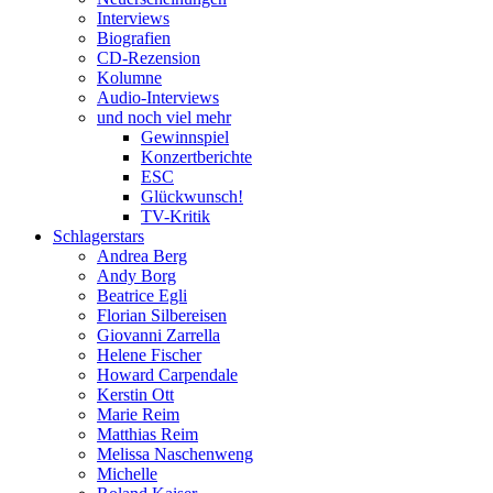
Interviews
Biografien
CD-Rezension
Kolumne
Audio-Interviews
und noch viel mehr
Gewinnspiel
Konzertberichte
ESC
Glückwunsch!
TV-Kritik
Schlagerstars
Andrea Berg
Andy Borg
Beatrice Egli
Florian Silbereisen
Giovanni Zarrella
Helene Fischer
Howard Carpendale
Kerstin Ott
Marie Reim
Matthias Reim
Melissa Naschenweng
Michelle