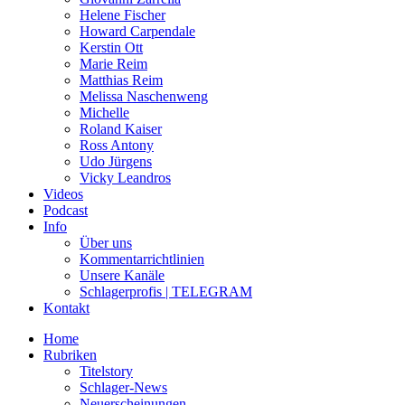
Helene Fischer
Howard Carpendale
Kerstin Ott
Marie Reim
Matthias Reim
Melissa Naschenweng
Michelle
Roland Kaiser
Ross Antony
Udo Jürgens
Vicky Leandros
Videos
Podcast
Info
Über uns
Kommentarrichtlinien
Unsere Kanäle
Schlagerprofis | TELEGRAM
Kontakt
Home
Rubriken
Titelstory
Schlager-News
Neuerscheinungen