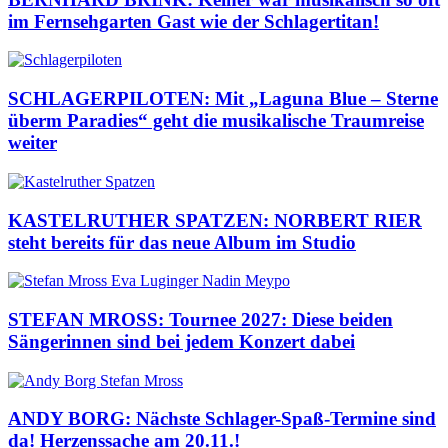
im Fernsehgarten Gast wie der Schlagertitan!
SCHLAGERPILOTEN: Mit „Laguna Blue – Sterne
überm Paradies“ geht die musikalische Traumreise
weiter
KASTELRUTHER SPATZEN: NORBERT RIER
steht bereits für das neue Album im Studio
STEFAN MROSS: Tournee 2027: Diese beiden
Sängerinnen sind bei jedem Konzert dabei
ANDY BORG: Nächste Schlager-Spaß-Termine sind
da! Herzenssache am 20.11.!