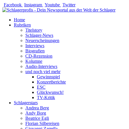
Zum
Facebook
Instagram
Youtube
Twitter
Inhalt
springen
Home
Rubriken
Titelstory
Schlager-News
Neuerscheinungen
Interviews
Biografien
CD-Rezension
Kolumne
Audio-Interviews
und noch viel mehr
Gewinnspiel
Konzertberichte
ESC
Glückwunsch!
TV-Kritik
Schlagerstars
Andrea Berg
Andy Borg
Beatrice Egli
Florian Silbereisen
Giovanni Zarrella