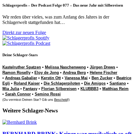
Schlagerprofis – Der Podcast Folge 077 – Das neue Jahr mit Silbereisen
Wir reden über vieles, was zum Anfang des Jahres in der
Schlagerwelt stattgefunden hat…
Direkt zur neuen Folge
Deine Schlager-Stars
Kastelruther Spatzen
•
Melissa Naschenweng
•
Jürgen Drews
•
Ramon Roselly
•
Eloy de Jong
•
Andrea Berg
•
Helene Fischer
•
Andreas Gabalier
•
Kerstin Ott
•
Vanessa Mai
•
Ben Zucker
•
Beatrice
Egli
•
Roland Kaiser
•
Die Schlagerpiloten
•
Die Amigos
•
Santiano
•
Mia Julia
•
Fantasy
•
Florian Silbereisen
•
KLUBBB3
•
Matthias Reim
•
Sarah Connor
•
Semino Rossi
(Du vermisst Deinen Star? Gib uns
Bescheid
!)
Weitere Schlager-News
BERNHARD BRINK: Keiner war musikalisch so oft