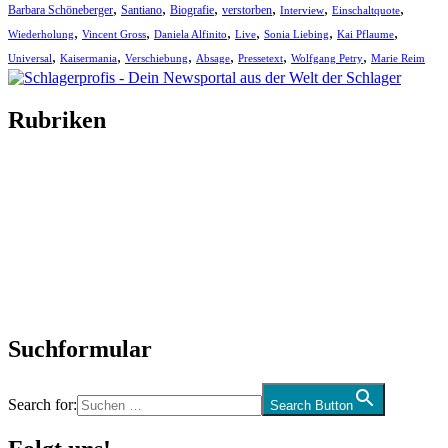
,
,
,
,
,
,
Barbara Schöneberger
Santiano
Biografie
verstorben
Interview
Einschaltquote
,
,
,
,
,
,
Wiederholung
Vincent Gross
Daniela Alfinito
Live
Sonia Liebing
Kai Pflaume
,
,
,
,
,
,
Universal
Kaisermania
Verschiebung
Absage
Pressetext
Wolfgang Petry
Marie Reim
Rubriken
Titelstory
SchlagerNews
Neuerscheinungen
Interviews
Biographien
CD-Rezension
Kolumne
Audio-Interviews
und mehr…
Suchformular
Search for:
Search Button