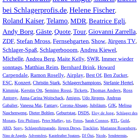
bei Schlagerprofis.de
Helene Fischer
,
,
Roland Kaiser
Telamo
MDR
Beatrice Egli
,
,
,
,
Andy Borg
Gäste
Quote
Tour
Giovanni Zarrella
,
,
,
,
,
ZDF
Stefan Mross
Fernsehgarten
Show
Jürgens TV
,
,
,
,
,
Schlager-Spaß
Schlagerbooom
Andrea Kiewel
,
,
,
Michelle
Andrea Berg
Maite Kelly
SWR
Immer wieder
,
,
,
,
sonntags
Matthias Reim
Bernhard Brink
Howard
,
,
,
Carpendale
Ramon Roselly
Airplay
Best Of
Ben Zucker
,
,
,
,
,
ESC
,
Konzert
,
Christin Stark
,
Schlagerchampions
,
Stefanie Hertel
,
Kimmig
,
Kerstin Ott
,
,
,
,
Semino Rossi
Tickets
Thomas Anders
Ross
,
,
,
,
Antony
Anna-Carina Woitschack
Amigos
Udo Jürgens
Andreas
,
,
,
,
,
,
Gabalier
Vanessa Mai
Fantasy
Corona-Absage
Jubiläum
GfK
Melissa
,
,
,
,
,
Naschenweng
Dieter Bohlen
Geburtstag
DSDS
Eloy de Jong
Schlager des
,
,
,
,
,
,
,
,
Monats
Eric Philippi
Peter Maffay
tot
Fotos
Sarah Connor
RTL
Gold
,
,
,
,
,
,
ARD
Sony
Schlagerhitparade
Jürgen Drews
Tracklist
Marianne Rosenberg
,
,
,
,
,
,
Nino de Angelo
Adventsfest
Kastelruther Spatzen
DJ Ötzi
Nicole
Sendetermin