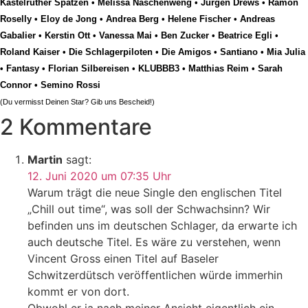
Kastelruther Spatzen
•
Melissa Naschenweng
•
Jürgen Drews
•
Ramon
Roselly
•
Eloy de Jong
•
Andrea Berg
•
Helene Fischer
•
Andreas
Gabalier
•
Kerstin Ott
•
Vanessa Mai
•
Ben Zucker
•
Beatrice Egli
•
Roland Kaiser
•
Die Schlagerpiloten
•
Die Amigos
•
Santiano
•
Mia Julia
•
Fantasy
•
Florian Silbereisen
•
KLUBBB3
•
Matthias Reim
•
Sarah
Connor
•
Semino Rossi
(Du vermisst Deinen Star? Gib uns
Bescheid
!)
2 Kommentare
Martin
sagt:
12. Juni 2020 um 07:35 Uhr
Warum trägt die neue Single den englischen Titel
„Chill out time“, was soll der Schwachsinn? Wir
befinden uns im deutschen Schlager, da erwarte ich
auch deutsche Titel. Es wäre zu verstehen, wenn
Vincent Gross einen Titel auf Baseler
Schwitzerdütsch veröffentlichen würde immerhin
kommt er von dort.