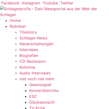
Zum
Facebook
Instagram
Youtube
Twitter
Inhalt
springen
Home
Rubriken
Titelstory
Schlager-News
Neuerscheinungen
Interviews
Biografien
CD-Rezension
Kolumne
Audio-Interviews
und noch viel mehr
Gewinnspiel
Konzertberichte
ESC
Glückwunsch!
TV-Kritik