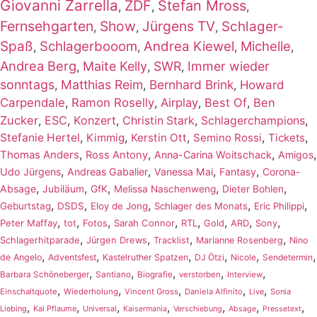
Giovanni Zarrella
ZDF
Stefan Mross
,
,
,
Fernsehgarten
Show
Jürgens TV
Schlager-
,
,
,
Spaß
Schlagerbooom
Andrea Kiewel
Michelle
,
,
,
,
Andrea Berg
Maite Kelly
SWR
Immer wieder
,
,
,
sonntags
Matthias Reim
Bernhard Brink
,
,
,
Howard
Carpendale
,
Ramon Roselly
,
Airplay
,
Best Of
,
Ben
Zucker
,
ESC
,
Konzert
,
,
,
Christin Stark
Schlagerchampions
,
,
,
,
,
Stefanie Hertel
Kimmig
Kerstin Ott
Semino Rossi
Tickets
,
,
,
,
Thomas Anders
Ross Antony
Anna-Carina Woitschack
Amigos
,
,
,
,
Udo Jürgens
Andreas Gabalier
Vanessa Mai
Fantasy
Corona-
,
,
,
,
,
Absage
Jubiläum
GfK
Melissa Naschenweng
Dieter Bohlen
,
,
,
,
,
Geburtstag
DSDS
Eloy de Jong
Schlager des Monats
Eric Philippi
,
,
,
,
,
,
,
,
Peter Maffay
tot
Fotos
Sarah Connor
RTL
Gold
ARD
Sony
,
,
,
,
Schlagerhitparade
Jürgen Drews
Tracklist
Marianne Rosenberg
Nino
,
,
,
,
,
,
de Angelo
Adventsfest
Kastelruther Spatzen
DJ Ötzi
Nicole
Sendetermin
,
,
,
,
,
Barbara Schöneberger
Santiano
Biografie
verstorben
Interview
,
,
,
,
,
Einschaltquote
Wiederholung
Vincent Gross
Daniela Alfinito
Live
Sonia
,
,
,
,
,
,
,
Liebing
Kai Pflaume
Universal
Kaisermania
Verschiebung
Absage
Pressetext