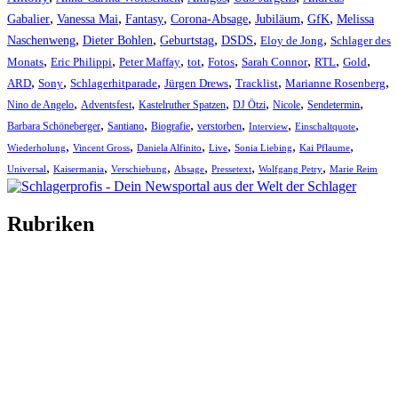
,
,
,
,
,
,
Gabalier
Vanessa Mai
Fantasy
Corona-Absage
Jubiläum
GfK
Melissa
,
,
,
,
,
Naschenweng
Dieter Bohlen
Geburtstag
DSDS
Eloy de Jong
Schlager des
,
,
,
,
,
,
,
,
Monats
Eric Philippi
Peter Maffay
tot
Fotos
Sarah Connor
RTL
Gold
,
,
,
,
,
,
ARD
Sony
Schlagerhitparade
Jürgen Drews
Tracklist
Marianne Rosenberg
,
,
,
,
,
,
Nino de Angelo
Adventsfest
Kastelruther Spatzen
DJ Ötzi
Nicole
Sendetermin
,
,
,
,
,
,
Barbara Schöneberger
Santiano
Biografie
verstorben
Interview
Einschaltquote
,
,
,
,
,
,
Wiederholung
Vincent Gross
Daniela Alfinito
Live
Sonia Liebing
Kai Pflaume
,
,
,
,
,
,
Universal
Kaisermania
Verschiebung
Absage
Pressetext
Wolfgang Petry
Marie Reim
Rubriken
Titelstory
SchlagerNews
Neuerscheinungen
Interviews
Biographien
CD-Rezension
Kolumne
Audio-Interviews
und mehr…