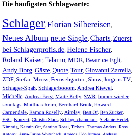
Die häufigsten Schlagworte:
Schlager
Florian Silbereisen
,
,
Neues Album
neue Single
Charts
Zuerst
,
,
,
bei Schlagerprofis.de
Helene Fischer
,
,
Roland Kaiser
Telamo
MDR
Beatrice Egli
,
,
,
,
Andy Borg
Gäste
Quote
Tour
Giovanni Zarrella
,
,
,
,
,
ZDF
Stefan Mross
Fernsehgarten
Show
Jürgens TV
,
,
,
,
,
Schlager-Spaß
Schlagerbooom
Andrea Kiewel
,
,
,
Michelle
Andrea Berg
Maite Kelly
SWR
Immer wieder
,
,
,
,
sonntags
Matthias Reim
Bernhard Brink
Howard
,
,
,
Carpendale
Ramon Roselly
Airplay
Best Of
Ben Zucker
,
,
,
,
,
ESC
,
Konzert
,
Christin Stark
,
Schlagerchampions
,
Stefanie Hertel
,
Kimmig
,
Kerstin Ott
,
,
,
,
Semino Rossi
Tickets
Thomas Anders
Ross
,
,
,
,
Antony
Anna-Carina Woitschack
Amigos
Udo Jürgens
Andreas