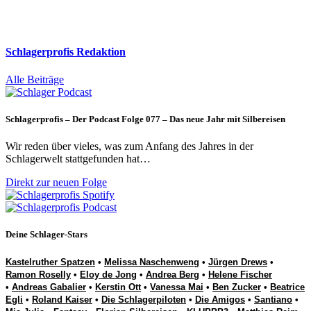
Schlagerprofis Redaktion
Alle Beiträge
Schlagerprofis – Der Podcast Folge 077 – Das neue Jahr mit Silbereisen
Wir reden über vieles, was zum Anfang des Jahres in der
Schlagerwelt stattgefunden hat…
Direkt zur neuen Folge
Deine Schlager-Stars
Kastelruther Spatzen
•
Melissa Naschenweng
•
Jürgen Drews
•
Ramon Roselly
•
Eloy de Jong
•
Andrea Berg
•
Helene Fischer
•
Andreas Gabalier
•
Kerstin Ott
•
Vanessa Mai
•
Ben Zucker
•
Beatrice
Egli
•
Roland Kaiser
•
Die Schlagerpiloten
•
Die Amigos
•
Santiano
•