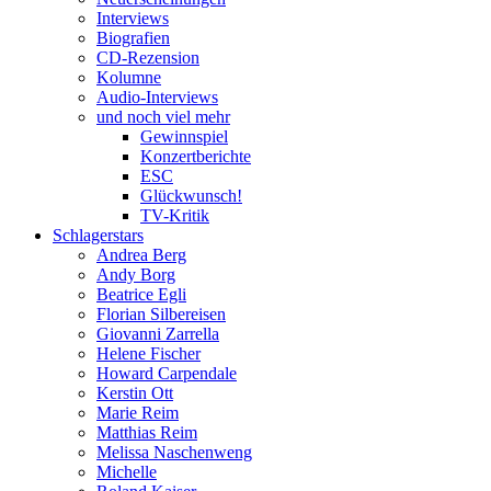
Interviews
Biografien
CD-Rezension
Kolumne
Audio-Interviews
und noch viel mehr
Gewinnspiel
Konzertberichte
ESC
Glückwunsch!
TV-Kritik
Schlagerstars
Andrea Berg
Andy Borg
Beatrice Egli
Florian Silbereisen
Giovanni Zarrella
Helene Fischer
Howard Carpendale
Kerstin Ott
Marie Reim
Matthias Reim
Melissa Naschenweng
Michelle