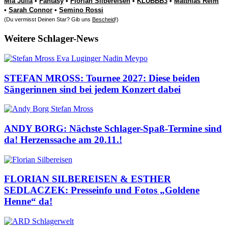
Mia Julia
•
Fantasy
•
Florian Silbereisen
•
KLUBBB3
•
Matthias Reim
•
Sarah Connor
•
Semino Rossi
(Du vermisst Deinen Star? Gib uns
Bescheid
!)
Weitere Schlager-News
STEFAN MROSS: Tournee 2027: Diese beiden
Sängerinnen sind bei jedem Konzert dabei
ANDY BORG: Nächste Schlager-Spaß-Termine sind
da! Herzenssache am 20.11.!
FLORIAN SILBEREISEN & ESTHER
SEDLACZEK: Presseinfo und Fotos „Goldene
Henne“ da!