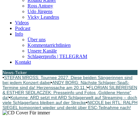
Roland Kaiser
Ross Antony
Udo Jürgens
Vicky Leandros
Videos
Podcast
Info
Über uns
Kommentarrichtlinien
Unsere Kanäle
Schlagerprofis | TELEGRAM
Kontakt
News-Ticker
•
STEFAN MROSS: Tournee 2027: Diese beiden Sängerinnen sind
bei jedem Konzert dabei
•
ANDY BORG: Nächste Schlager-Spaß-
Termine sind da! Herzenssache am 20.11.!
•
FLORIAN SILBEREISEN
& ESTHER SEDLACZEK: Presseinfo und Fotos „Goldene Henne“
da!
•
Kolumne: ARD setzt mit ARD Schlagerwelt auf Streaming – doch
viele Schlagerfans bleiben auf der Strecke
•
NICOLE bei RTL: RALPH
SIEGEL komponiert wieder und denkt über ESC-Teilnahme nach!