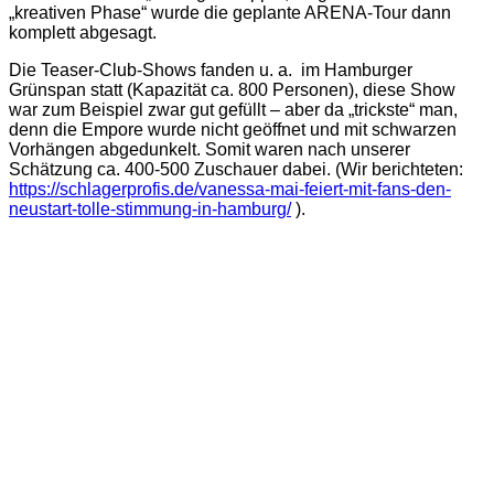
„kreativen Phase“ wurde die geplante ARENA-Tour dann
komplett abgesagt.
Die Teaser-Club-Shows fanden u. a. im Hamburger
Grünspan statt (Kapazität ca. 800 Personen), diese Show
war zum Beispiel zwar gut gefüllt – aber da „trickste“ man,
denn die Empore wurde nicht geöffnet und mit schwarzen
Vorhängen abgedunkelt. Somit waren nach unserer
Schätzung ca. 400-500 Zuschauer dabei. (Wir berichteten:
https://schlagerprofis.de/vanessa-mai-feiert-mit-fans-den-
neustart-tolle-stimmung-in-hamburg/
).