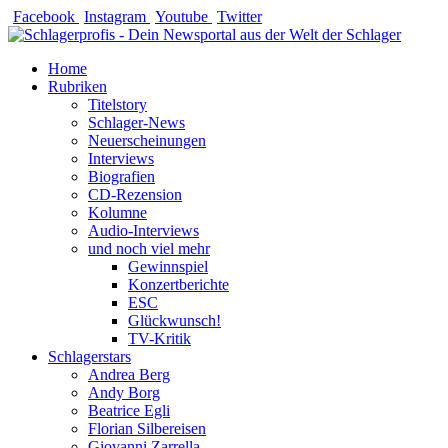
Zum
Facebook
Instagram
Youtube
Twitter
Inhalt
springen
Home
Rubriken
Titelstory
Schlager-News
Neuerscheinungen
Interviews
Biografien
CD-Rezension
Kolumne
Audio-Interviews
und noch viel mehr
Gewinnspiel
Konzertberichte
ESC
Glückwunsch!
TV-Kritik
Schlagerstars
Andrea Berg
Andy Borg
Beatrice Egli
Florian Silbereisen
Giovanni Zarrella