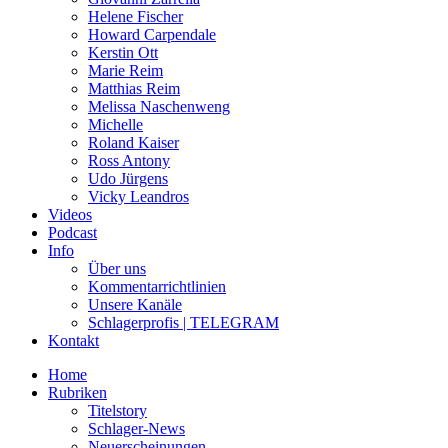
Helene Fischer
Howard Carpendale
Kerstin Ott
Marie Reim
Matthias Reim
Melissa Naschenweng
Michelle
Roland Kaiser
Ross Antony
Udo Jürgens
Vicky Leandros
Videos
Podcast
Info
Über uns
Kommentarrichtlinien
Unsere Kanäle
Schlagerprofis | TELEGRAM
Kontakt
Home
Rubriken
Titelstory
Schlager-News
Neuerscheinungen