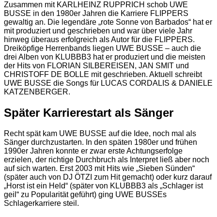
Zusammen mit KARLHEINZ RUPPRICH schob UWE
BUSSE in den 1980er Jahren die Karriere FLIPPERS
gewaltig an. Die legendäre „rote Sonne von Barbados“ hat er
mit produziert und geschrieben und war über viele Jahr
hinweg überaus erfolgreich als Autor für die FLIPPERS.
Dreiköpfige Herrenbands liegen UWE BUSSE – auch die
drei Alben von KLUBBB3 hat er produziert und die meisten
der Hits von FLORIAN SILBEREISEN, JAN SMIT und
CHRISTOFF DE BOLLE mit geschrieben. Aktuell schreibt
UWE BUSSE die Songs für LUCAS CORDALIS & DANIELE
KATZENBERGER.
Später Karrierestart als Sänger
Recht spät kam UWE BUSSE auf die Idee, noch mal als
Sänger durchzustarten. In den späten 1980er und frühen
1990er Jahren konnte er zwar erste Achtungserfolge
erzielen, der richtige Durchbruch als Interpret ließ aber noch
auf sich warten. Erst 2003 mit Hits wie „Sieben Sünden“
(später auch von DJ ÖTZI zum Hit gemacht) oder kurz darauf
„Horst ist ein Held“ (später von KLUBBB3 als „Schlager ist
geil“ zu Popularität geführt) ging UWE BUSSEs
Schlagerkarriere steil.