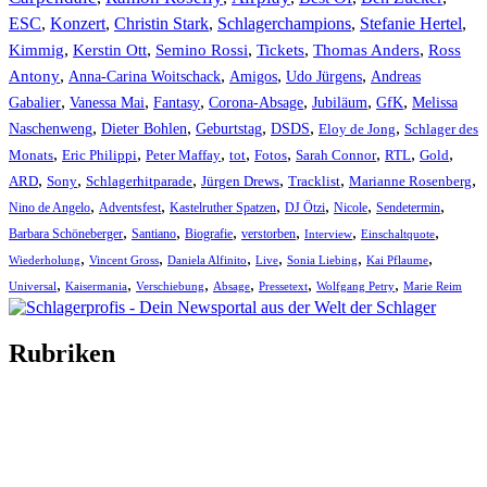
ESC
,
Konzert
,
Christin Stark
,
Schlagerchampions
,
Stefanie Hertel
,
Kimmig
,
Kerstin Ott
,
,
,
,
Semino Rossi
Tickets
Thomas Anders
Ross
,
,
,
,
Antony
Anna-Carina Woitschack
Amigos
Udo Jürgens
Andreas
,
,
,
,
,
,
Gabalier
Vanessa Mai
Fantasy
Corona-Absage
Jubiläum
GfK
Melissa
,
,
,
,
,
Naschenweng
Dieter Bohlen
Geburtstag
DSDS
Eloy de Jong
Schlager des
,
,
,
,
,
,
,
,
Monats
Eric Philippi
Peter Maffay
tot
Fotos
Sarah Connor
RTL
Gold
,
,
,
,
,
,
ARD
Sony
Schlagerhitparade
Jürgen Drews
Tracklist
Marianne Rosenberg
,
,
,
,
,
,
Nino de Angelo
Adventsfest
Kastelruther Spatzen
DJ Ötzi
Nicole
Sendetermin
,
,
,
,
,
,
Barbara Schöneberger
Santiano
Biografie
verstorben
Interview
Einschaltquote
,
,
,
,
,
,
Wiederholung
Vincent Gross
Daniela Alfinito
Live
Sonia Liebing
Kai Pflaume
,
,
,
,
,
,
Universal
Kaisermania
Verschiebung
Absage
Pressetext
Wolfgang Petry
Marie Reim
Rubriken
Titelstory
SchlagerNews
Neuerscheinungen
Interviews
Biographien