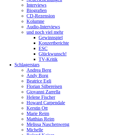
Interviews
Biografien
CD-Rezension
Kolumne
Audio-Interviews
und noch viel mehr
Gewinnspiel
Konzertberichte
ESC
Glückwunsch!
TV-Kritik
Schlagerstars
Andrea Berg
Andy Borg
Beatrice Egli
Florian Silbereisen
Giovanni Zarrella
Helene Fischer
Howard Carpendale
Kerstin Ott
Marie Reim
Matthias Reim
Melissa Naschenweng
Michelle