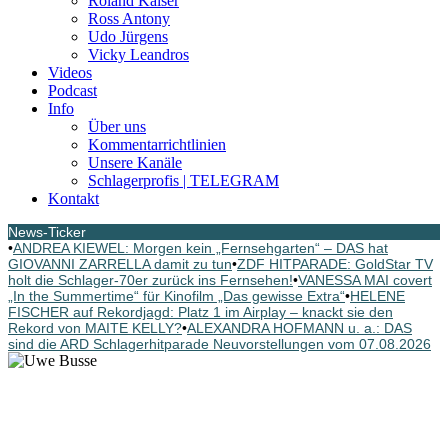
Roland Kaiser
Ross Antony
Udo Jürgens
Vicky Leandros
Videos
Podcast
Info
Über uns
Kommentarrichtlinien
Unsere Kanäle
Schlagerprofis | TELEGRAM
Kontakt
News-Ticker
•
ANDREA KIEWEL: Morgen kein „Fernsehgarten“ – DAS hat
GIOVANNI ZARRELLA damit zu tun
•
ZDF HITPARADE: GoldStar TV
holt die Schlager-70er zurück ins Fernsehen!
•
VANESSA MAI covert
„In the Summertime“ für Kinofilm „Das gewisse Extra“
•
HELENE
FISCHER auf Rekordjagd: Platz 1 im Airplay – knackt sie den
Rekord von MAITE KELLY?
•
ALEXANDRA HOFMANN u. a.: DAS
sind die ARD Schlagerhitparade Neuvorstellungen vom 07.08.2026