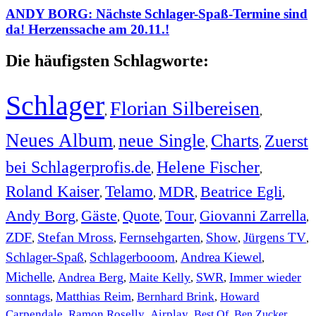
ANDY BORG: Nächste Schlager-Spaß-Termine sind
da! Herzenssache am 20.11.!
Die häufigsten Schlagworte:
Schlager
Florian Silbereisen
,
,
Neues Album
neue Single
Charts
Zuerst
,
,
,
bei Schlagerprofis.de
Helene Fischer
,
,
Roland Kaiser
Telamo
MDR
Beatrice Egli
,
,
,
,
Andy Borg
Gäste
Quote
Tour
Giovanni Zarrella
,
,
,
,
,
ZDF
Stefan Mross
Fernsehgarten
Show
Jürgens TV
,
,
,
,
,
Schlager-Spaß
Schlagerbooom
Andrea Kiewel
,
,
,
Michelle
Andrea Berg
Maite Kelly
SWR
Immer wieder
,
,
,
,
sonntags
Matthias Reim
Bernhard Brink
Howard
,
,
,
Carpendale
Ramon Roselly
Airplay
Best Of
Ben Zucker
,
,
,
,
,