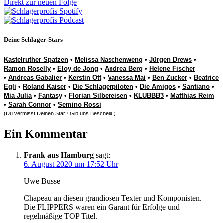
Direkt zur neuen Folge
Deine Schlager-Stars
Kastelruther Spatzen
•
Melissa Naschenweng
•
Jürgen Drews
•
Ramon Roselly
•
Eloy de Jong
•
Andrea Berg
•
Helene Fischer
•
Andreas Gabalier
•
Kerstin Ott
•
Vanessa Mai
•
Ben Zucker
•
Beatrice
Egli
•
Roland Kaiser
•
Die Schlagerpiloten
•
Die Amigos
•
Santiano
•
Mia Julia
•
Fantasy
•
Florian Silbereisen
•
KLUBBB3
•
Matthias Reim
•
Sarah Connor
•
Semino Rossi
(Du vermisst Deinen Star? Gib uns
Bescheid
!)
Ein Kommentar
Frank aus Hamburg
sagt:
6. August 2020 um 17:52 Uhr
Uwe Busse
Chapeau an diesen grandiosen Texter und Komponisten.
Die FLIPPERS waren ein Garant für Erfolge und
regelmäßige TOP Titel.