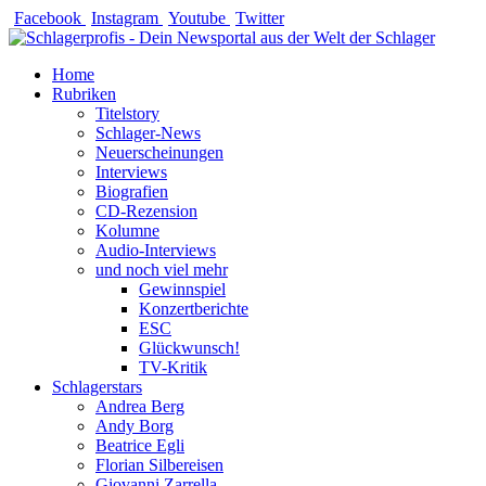
Zum
Facebook
Instagram
Youtube
Twitter
Inhalt
springen
Home
Rubriken
Titelstory
Schlager-News
Neuerscheinungen
Interviews
Biografien
CD-Rezension
Kolumne
Audio-Interviews
und noch viel mehr
Gewinnspiel
Konzertberichte
ESC
Glückwunsch!
TV-Kritik
Schlagerstars
Andrea Berg
Andy Borg
Beatrice Egli
Florian Silbereisen
Giovanni Zarrella