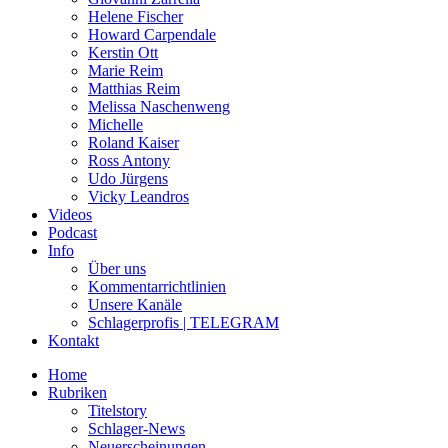
Helene Fischer
Howard Carpendale
Kerstin Ott
Marie Reim
Matthias Reim
Melissa Naschenweng
Michelle
Roland Kaiser
Ross Antony
Udo Jürgens
Vicky Leandros
Videos
Podcast
Info
Über uns
Kommentarrichtlinien
Unsere Kanäle
Schlagerprofis | TELEGRAM
Kontakt
Home
Rubriken
Titelstory
Schlager-News
Neuerscheinungen