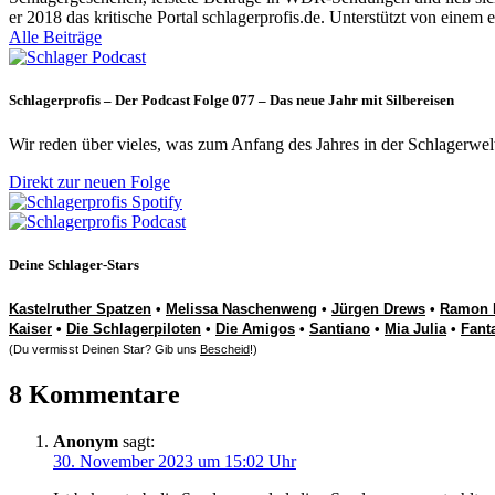
er 2018 das kritische Portal schlagerprofis.de. Unterstützt von einem 
Alle Beiträge
Schlagerprofis – Der Podcast Folge 077 – Das neue Jahr mit Silbereisen
Wir reden über vieles, was zum Anfang des Jahres in der Schlagerwel
Direkt zur neuen Folge
Deine Schlager-Stars
Kastelruther Spatzen
•
Melissa Naschenweng
•
Jürgen Drews
•
Ramon 
Kaiser
•
Die Schlagerpiloten
•
Die Amigos
•
Santiano
•
Mia Julia
•
Fant
(Du vermisst Deinen Star? Gib uns
Bescheid
!)
8 Kommentare
Anonym
sagt:
30. November 2023 um 15:02 Uhr