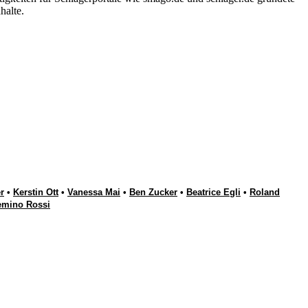
halte.
r
•
Kerstin Ott
•
Vanessa Mai
•
Ben Zucker
•
Beatrice Egli
•
Roland
emino Rossi