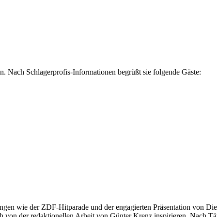
n. Nach Schlagerprofis-Informationen begrüßt sie folgende Gäste:
ngen wie der ZDF-Hitparade und der engagierten Präsentation von Die
 von der redaktionellen Arbeit von Günter Krenz inspirieren. Nach Tät