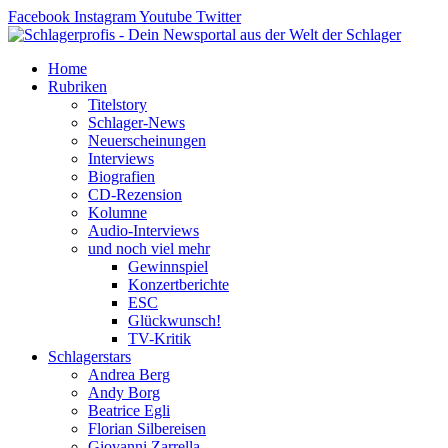
Zum
Facebook
Instagram
Youtube
Twitter
Inhalt
springen
Home
Rubriken
Titelstory
Schlager-News
Neuerscheinungen
Interviews
Biografien
CD-Rezension
Kolumne
Audio-Interviews
und noch viel mehr
Gewinnspiel
Konzertberichte
ESC
Glückwunsch!
TV-Kritik
Schlagerstars
Andrea Berg
Andy Borg
Beatrice Egli
Florian Silbereisen
Giovanni Zarrella