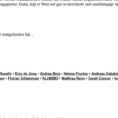
engagierten Team, legt er Wert auf gut recherchierte und unabhängige In
t stattgefunden hat…
Roselly
•
Eloy de Jong
•
Andrea Berg
•
Helene Fischer
•
Andreas Gabalie
asy
•
Florian Silbereisen
•
KLUBBB3
•
Matthias Reim
•
Sarah Connor
•
S