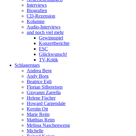
Interviews
Biografien
CD-Rezension
Kolumne
Audio-Interviews
und noch viel mehr
Gewinnspiel
Konzertberichte
ESC
Glückwunsch!
TV-Kritik
Schlagerstars
Andrea Berg
Andy Borg
Beatrice Egli
Florian Silbereisen
Giovanni Zarrella
Helene Fischer
Howard Carpendale
Kerstin Ott
Marie Reim
Matthias Reim
Melissa Naschenweng
Michelle