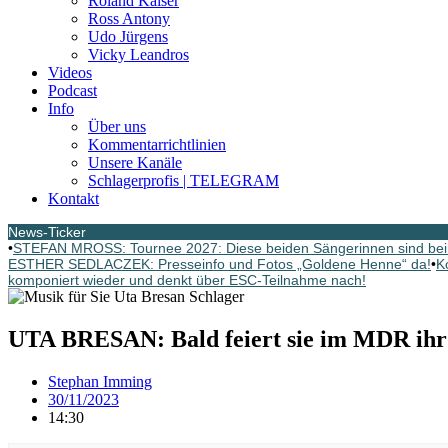
Roland Kaiser
Ross Antony
Udo Jürgens
Vicky Leandros
Videos
Podcast
Info
Über uns
Kommentarrichtlinien
Unsere Kanäle
Schlagerprofis | TELEGRAM
Kontakt
News-Ticker
•
STEFAN MROSS: Tournee 2027: Diese beiden Sängerinnen sind bei
ESTHER SEDLACZEK: Presseinfo und Fotos „Goldene Henne“ da!
•
K
komponiert wieder und denkt über ESC-Teilnahme nach!
UTA BRESAN: Bald feiert sie im MDR ihr 
Stephan Imming
30/11/2023
14:30