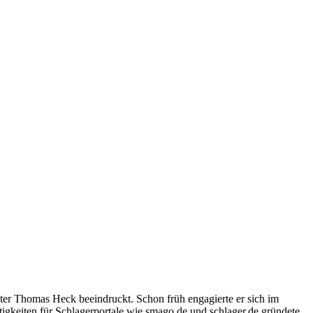
ter Thomas Heck beeindruckt. Schon früh engagierte er sich im
igkeiten für Schlagerportale wie smago.de und schlager.de gründete