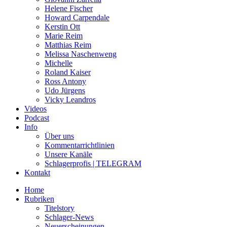
Helene Fischer
Howard Carpendale
Kerstin Ott
Marie Reim
Matthias Reim
Melissa Naschenweng
Michelle
Roland Kaiser
Ross Antony
Udo Jürgens
Vicky Leandros
Videos
Podcast
Info
Über uns
Kommentarrichtlinien
Unsere Kanäle
Schlagerprofis | TELEGRAM
Kontakt
Home
Rubriken
Titelstory
Schlager-News
Neuerscheinungen