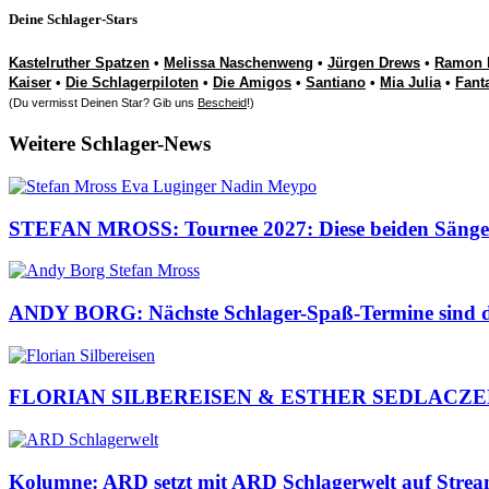
Deine Schlager-Stars
Kastelruther Spatzen
•
Melissa Naschenweng
•
Jürgen Drews
•
Ramon 
Kaiser
•
Die Schlagerpiloten
•
Die Amigos
•
Santiano
•
Mia Julia
•
Fant
(Du vermisst Deinen Star? Gib uns
Bescheid
!)
Weitere Schlager-News
STEFAN MROSS: Tournee 2027: Diese beiden Sängeri
ANDY BORG: Nächste Schlager-Spaß-Termine sind da
FLORIAN SILBEREISEN & ESTHER SEDLACZEK: Pre
Kolumne: ARD setzt mit ARD Schlagerwelt auf Streami