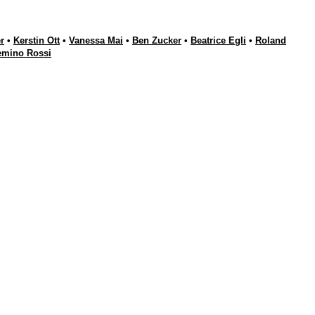
r
•
Kerstin Ott
•
Vanessa Mai
•
Ben Zucker
•
Beatrice Egli
•
Roland
emino Rossi