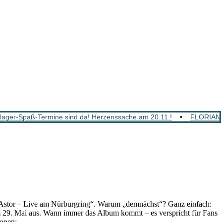
ger-Spaß-Termine sind da! Herzenssache am 20.11.!
•
FLORIAN 
Astor – Live am Nürburgring“. Warum „demnächst“? Ganz einfach:
vom 29. Mai aus. Wann immer das Album kommt – es verspricht für Fans
ionen: