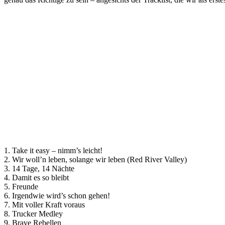
1. Take it easy – nimm’s leicht!
2. Wir woll’n leben, solange wir leben (Red River Valley)
3. 14 Tage, 14 Nächte
4. Damit es so bleibt
5. Freunde
6. Irgendwie wird’s schon gehen!
7. Mit voller Kraft voraus
8. Trucker Medley
9. Brave Rebellen