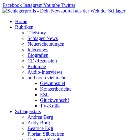
Zum
Facebook
Instagram
Youtube
Twitter
Inhalt
springen
Home
Rubriken
Titelstory
Schlager-News
Neuerscheinungen
Interviews
Biografien
CD-Rezension
Kolumne
Audio-Interviews
und noch viel mehr
Gewinnspiel
Konzertberichte
ESC
Glückwunsch!
TV-Kritik
Schlagerstars
Andrea Berg
Andy Borg
Beatrice Egli
Florian Silbereisen
Giovanni Zarrella