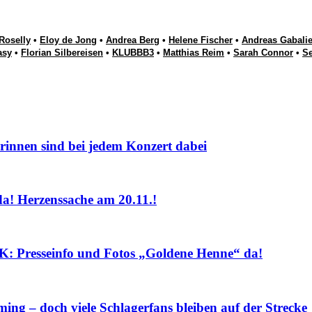
Roselly
•
Eloy de Jong
•
Andrea Berg
•
Helene Fischer
•
Andreas Gabalie
asy
•
Florian Silbereisen
•
KLUBBB3
•
Matthias Reim
•
Sarah Connor
•
S
nnen sind bei jedem Konzert dabei
! Herzenssache am 20.11.!
sseinfo und Fotos „Goldene Henne“ da!
ng – doch viele Schlagerfans bleiben auf der Strecke