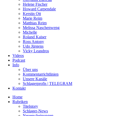
Helene Fischer
Howard Carpendale
Kerstin Ott
Marie Reim
Matthias Reim
Melissa Naschenweng
Michelle
Roland Kaiser
Ross Antony
Udo Jürgens
Vicky Leandros
Videos
Podcast
Info
Über uns
Kommentarrichtlinien
Unsere Kanäle
Schlagerprofis | TELEGRAM
Kontakt
Home
Rubriken
Titelstory
Schlager-News
Neuerscheinungen