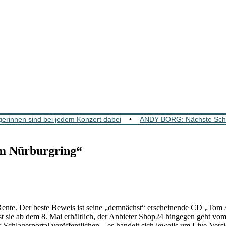
rinnen sind bei jedem Konzert dabei
•
ANDY BORG: Nächste Schla
m Nürburgring“
te. Der beste Beweis ist seine „demnächst“ erscheinende CD „Tom 
ist sie ab dem 8. Mai erhältlich, der Anbieter Shop24 hingegen geht 
es Schlagerportal veröffentlichen – es handelt sich jeweils um Live-Vers