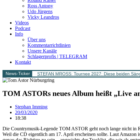
Roland Kaiser
Ross Antony
Udo Jürgens
Vicky Leandros
Videos
Podcast
Info
Über uns
Kommentarrichtlinien
Unsere Kanäle
Schlagerprofis | TELEGRAM
Kontakt
News-Ticker
STEFAN MROSS: Tournee 2027: Diese beiden Sänge
TOM ASTORs neues Album heißt „Live a
Stephan Imming
20/03/2020
18:38
Die Countrymusik-Legende TOM ASTOR geht noch lange nicht in Ren
Weil die CD eigentlich am 17. April erscheinen sollte. Laut Amazon 
genau das Richtige zu sein – angesichts der Tracklist, die wir als erst