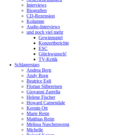
Interviews
Biografien
CD-Rezension
Kolumne
Audio-Interviews
und noch viel mehr
Gewinnspiel
Konzertberichte
ESC
Glückwunsch!
TV-Kritik
Schlagerstars
Andrea Berg
Andy Borg
Beatrice Egli
Florian Silbereisen
Giovanni Zarrella
Helene Fischer
Howard Carpendale
Kerstin Ott
Marie Reim
Matthias Reim
Melissa Naschenweng
Michelle