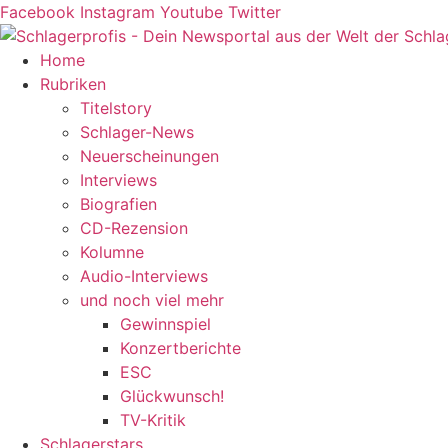
Zum
Facebook
Instagram
Youtube
Twitter
Inhalt
springen
Home
Rubriken
Titelstory
Schlager-News
Neuerscheinungen
Interviews
Biografien
CD-Rezension
Kolumne
Audio-Interviews
und noch viel mehr
Gewinnspiel
Konzertberichte
ESC
Glückwunsch!
TV-Kritik
Schlagerstars