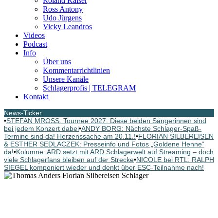
Roland Kaiser
Ross Antony
Udo Jürgens
Vicky Leandros
Videos
Podcast
Info
Über uns
Kommentarrichtlinien
Unsere Kanäle
Schlagerprofis | TELEGRAM
Kontakt
News-Ticker
•
STEFAN MROSS: Tournee 2027: Diese beiden Sängerinnen sind
bei jedem Konzert dabei
•
ANDY BORG: Nächste Schlager-Spaß-
Termine sind da! Herzenssache am 20.11.!
•
FLORIAN SILBEREISEN
& ESTHER SEDLACZEK: Presseinfo und Fotos „Goldene Henne“
da!
•
Kolumne: ARD setzt mit ARD Schlagerwelt auf Streaming – doch
viele Schlagerfans bleiben auf der Strecke
•
NICOLE bei RTL: RALPH
SIEGEL komponiert wieder und denkt über ESC-Teilnahme nach!