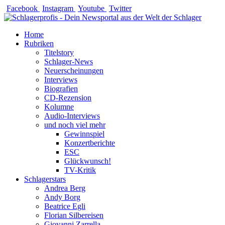
Zum
Facebook
Instagram
Youtube
Twitter
Inhalt
springen
Home
Rubriken
Titelstory
Schlager-News
Neuerscheinungen
Interviews
Biografien
CD-Rezension
Kolumne
Audio-Interviews
und noch viel mehr
Gewinnspiel
Konzertberichte
ESC
Glückwunsch!
TV-Kritik
Schlagerstars
Andrea Berg
Andy Borg
Beatrice Egli
Florian Silbereisen
Giovanni Zarrella