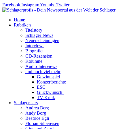
Zum
Facebook
Instagram
Youtube
Twitter
Inhalt
springen
Home
Rubriken
Titelstory
Schlager-News
Neuerscheinungen
Interviews
Biografien
CD-Rezension
Kolumne
Audio-Interviews
und noch viel mehr
Gewinnspiel
Konzertberichte
ESC
Glückwunsch!
TV-Kritik
Schlagerstars
Andrea Berg
Andy Borg
Beatrice Egli
Florian Silbereisen
Giovanni Zarrella