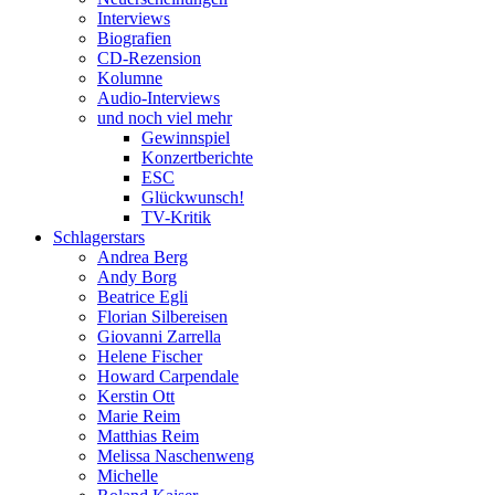
Interviews
Biografien
CD-Rezension
Kolumne
Audio-Interviews
und noch viel mehr
Gewinnspiel
Konzertberichte
ESC
Glückwunsch!
TV-Kritik
Schlagerstars
Andrea Berg
Andy Borg
Beatrice Egli
Florian Silbereisen
Giovanni Zarrella
Helene Fischer
Howard Carpendale
Kerstin Ott
Marie Reim
Matthias Reim
Melissa Naschenweng
Michelle