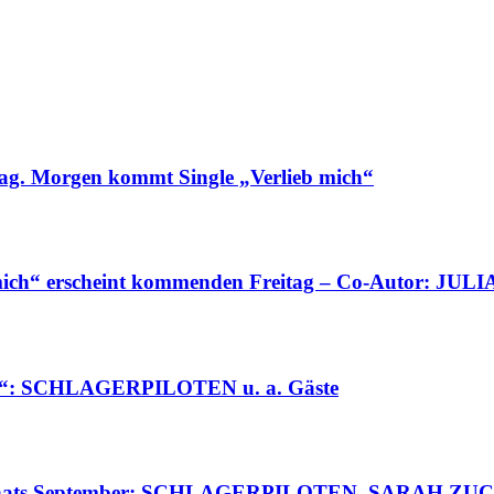
g. Morgen kommt Single „Verlieb mich“
ich“ erscheint kommenden Freitag – Co-Autor: JU
ts“: SCHLAGERPILOTEN u. a. Gäste
s Monats September: SCHLAGERPILOTEN, SARAH Z