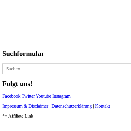
SchlagerNews
Neuerscheinungen
Interviews
Biographien
CD-Rezension
Kolumne
Audio-Interviews
und mehr…
Suchformular
Search
for:
Folgt uns!
Facebook
Twitter
Youtube
Instagram
Impressum & Disclaimer
|
Datenschutzerklärung
|
Kontakt
*= Affiliate Link