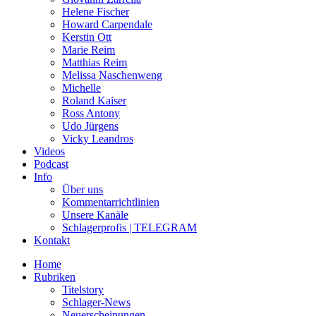
Helene Fischer
Howard Carpendale
Kerstin Ott
Marie Reim
Matthias Reim
Melissa Naschenweng
Michelle
Roland Kaiser
Ross Antony
Udo Jürgens
Vicky Leandros
Videos
Podcast
Info
Über uns
Kommentarrichtlinien
Unsere Kanäle
Schlagerprofis | TELEGRAM
Kontakt
Home
Rubriken
Titelstory
Schlager-News
Neuerscheinungen