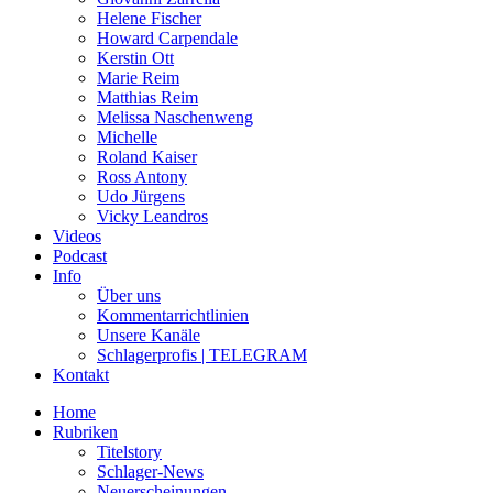
Helene Fischer
Howard Carpendale
Kerstin Ott
Marie Reim
Matthias Reim
Melissa Naschenweng
Michelle
Roland Kaiser
Ross Antony
Udo Jürgens
Vicky Leandros
Videos
Podcast
Info
Über uns
Kommentarrichtlinien
Unsere Kanäle
Schlagerprofis | TELEGRAM
Kontakt
Home
Rubriken
Titelstory
Schlager-News
Neuerscheinungen