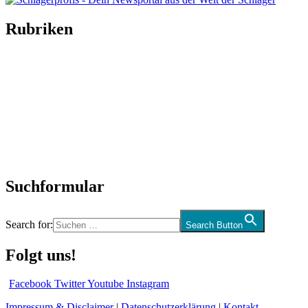
Rubriken
Titelstory
SchlagerNews
Neuerscheinungen
Interviews
Biographien
CD-Rezension
Kolumne
Audio-Interviews
und mehr…
Suchformular
Search for:
Search Button
Folgt uns!
Facebook
Twitter
Youtube
Instagram
Impressum & Disclaimer
|
Datenschutzerklärung
|
Kontakt