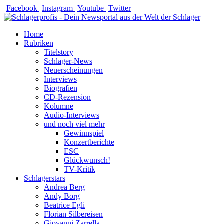
Zum
Facebook
Instagram
Youtube
Twitter
Inhalt
springen
Home
Rubriken
Titelstory
Schlager-News
Neuerscheinungen
Interviews
Biografien
CD-Rezension
Kolumne
Audio-Interviews
und noch viel mehr
Gewinnspiel
Konzertberichte
ESC
Glückwunsch!
TV-Kritik
Schlagerstars
Andrea Berg
Andy Borg
Beatrice Egli
Florian Silbereisen
Giovanni Zarrella