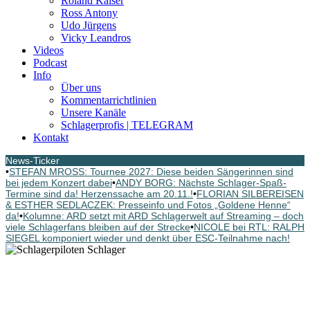
Roland Kaiser
Ross Antony
Udo Jürgens
Vicky Leandros
Videos
Podcast
Info
Über uns
Kommentarrichtlinien
Unsere Kanäle
Schlagerprofis | TELEGRAM
Kontakt
News-Ticker
•
STEFAN MROSS: Tournee 2027: Diese beiden Sängerinnen sind
bei jedem Konzert dabei
•
ANDY BORG: Nächste Schlager-Spaß-
Termine sind da! Herzenssache am 20.11.!
•
FLORIAN SILBEREISEN
& ESTHER SEDLACZEK: Presseinfo und Fotos „Goldene Henne“
da!
•
Kolumne: ARD setzt mit ARD Schlagerwelt auf Streaming – doch
viele Schlagerfans bleiben auf der Strecke
•
NICOLE bei RTL: RALPH
SIEGEL komponiert wieder und denkt über ESC-Teilnahme nach!