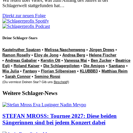
Wir reden über vieles, was zum Anfang des Jahres in der
Schlagerwelt stattgefunden hat…
Direkt zur neuen Folge
Deine Schlager-Stars
Kastelruther Spatzen
•
Melissa Naschenweng
•
Jürgen Drews
•
Ramon Roselly
•
Eloy de Jong
•
Andrea Berg
•
Helene Fischer
•
Andreas Gabalier
•
Kerstin Ott
•
Vanessa Mai
•
Ben Zucker
•
Beatrice
Egli
•
Roland Kaiser
•
Die Schlagerpiloten
•
Die Amigos
•
Santiano
•
Mia Julia
•
Fantasy
•
Florian Silbereisen
•
KLUBBB3
•
Matthias Reim
•
Sarah Connor
•
Semino Rossi
(Du vermisst Deinen Star? Gib uns
Bescheid
!)
Weitere Schlager-News
STEFAN MROSS: Tournee 2027: Diese beiden
Sängerinnen sind bei jedem Konzert dabei