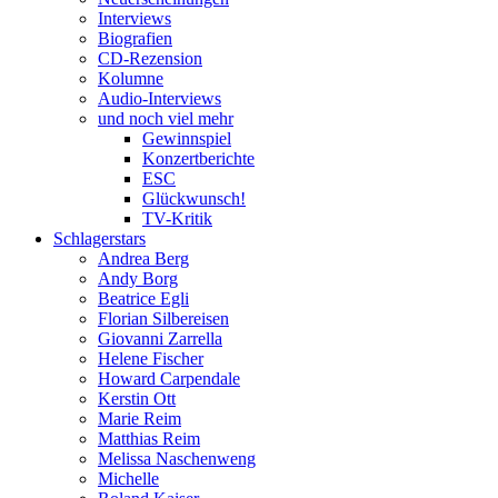
Interviews
Biografien
CD-Rezension
Kolumne
Audio-Interviews
und noch viel mehr
Gewinnspiel
Konzertberichte
ESC
Glückwunsch!
TV-Kritik
Schlagerstars
Andrea Berg
Andy Borg
Beatrice Egli
Florian Silbereisen
Giovanni Zarrella
Helene Fischer
Howard Carpendale
Kerstin Ott
Marie Reim
Matthias Reim
Melissa Naschenweng
Michelle