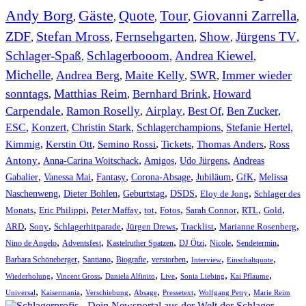
Andy Borg
Gäste
Quote
Tour
Giovanni Zarrella
,
,
,
,
,
ZDF
Stefan Mross
Fernsehgarten
Show
Jürgens TV
,
,
,
,
,
Schlager-Spaß
Schlagerbooom
Andrea Kiewel
,
,
,
Michelle
Andrea Berg
Maite Kelly
SWR
Immer wieder
,
,
,
,
sonntags
Matthias Reim
Bernhard Brink
Howard
,
,
,
Carpendale
Ramon Roselly
Airplay
Best Of
Ben Zucker
,
,
,
,
,
ESC
,
Konzert
,
Christin Stark
,
Schlagerchampions
,
Stefanie Hertel
,
Kimmig
,
Kerstin Ott
,
,
,
,
Semino Rossi
Tickets
Thomas Anders
Ross
,
,
,
,
Antony
Anna-Carina Woitschack
Amigos
Udo Jürgens
Andreas
,
,
,
,
,
,
Gabalier
Vanessa Mai
Fantasy
Corona-Absage
Jubiläum
GfK
Melissa
,
,
,
,
,
Naschenweng
Dieter Bohlen
Geburtstag
DSDS
Eloy de Jong
Schlager des
,
,
,
,
,
,
,
,
Monats
Eric Philippi
Peter Maffay
tot
Fotos
Sarah Connor
RTL
Gold
,
,
,
,
,
,
ARD
Sony
Schlagerhitparade
Jürgen Drews
Tracklist
Marianne Rosenberg
,
,
,
,
,
,
Nino de Angelo
Adventsfest
Kastelruther Spatzen
DJ Ötzi
Nicole
Sendetermin
,
,
,
,
,
,
Barbara Schöneberger
Santiano
Biografie
verstorben
Interview
Einschaltquote
,
,
,
,
,
,
Wiederholung
Vincent Gross
Daniela Alfinito
Live
Sonia Liebing
Kai Pflaume
,
,
,
,
,
,
Universal
Kaisermania
Verschiebung
Absage
Pressetext
Wolfgang Petry
Marie Reim