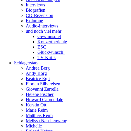
Interviews
Biografien
CD-Rezension
Kolumne
Audio-Interviews
und noch viel mehr
Gewinnspiel
Konzertberichte
ESC
Glückwunsch!
TV-Kritik
Schlagerstars
Andrea Berg
Andy Borg
Beatrice Egli
Florian Silbereisen
Giovanni Zarrella
Helene Fischer
Howard Carpendale
Kerstin Ott
Marie Reim
Matthias Reim
Melissa Naschenweng
Michelle