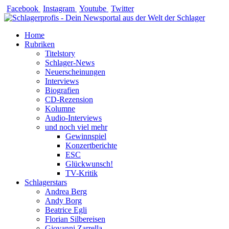
Zum
Facebook
Instagram
Youtube
Twitter
Inhalt
springen
Home
Rubriken
Titelstory
Schlager-News
Neuerscheinungen
Interviews
Biografien
CD-Rezension
Kolumne
Audio-Interviews
und noch viel mehr
Gewinnspiel
Konzertberichte
ESC
Glückwunsch!
TV-Kritik
Schlagerstars
Andrea Berg
Andy Borg
Beatrice Egli
Florian Silbereisen
Giovanni Zarrella