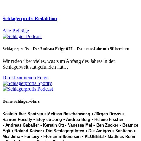
Schlagerprofis Redaktion
Alle Beiträge
Schlagerprofis – Der Podcast Folge 077 – Das neue Jahr mit Silbereisen
Wir reden über vieles, was zum Anfang des Jahres in der
Schlagerwelt stattgefunden hat…
Direkt zur neuen Folge
Deine Schlager-Stars
Kastelruther Spatzen
•
Melissa Naschenweng
•
Jürgen Drews
•
Ramon Roselly
•
Eloy de Jong
•
Andrea Berg
•
Helene Fischer
•
Andreas Gabalier
•
Kerstin Ott
•
Vanessa Mai
•
Ben Zucker
•
Beatrice
Egli
•
Roland Kaiser
•
Die Schlagerpiloten
•
Die Amigos
•
Santiano
•
Mia Julia
•
Fantasy
•
Florian Silbereisen
•
KLUBBB3
•
Matthias Reim