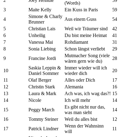
2
Joey Heindle
59
(Words)
3
Maite Kelly
Ein Kuss in Paris
59
Simone & Charly
4
Aus einem Guss
54
Brunner
5
Christian Lais
Weil wir Träumer sind
42
6
Unheilig
Du bist meine Heimat
41
7
Vanessa Mai
Rohdiamant
31
8
Sonia Liebing
Schon längst verliebt
29
Mutmacher Song (viele
9
Francine Jordi
28
wären gern wie du)
Saskia Leppin &
Immer wieder will ich
10
20
Daniel Sommer
wieder dich
11
Olaf Berger
Alles oder Dich
17
12
Christin Stark
Alemania
16
13
Laura & Mark
Ach was, ich wag das?!
15
14
Nicole
Ich will mehr
14
Es gibt nicht nur das,
15
Peggy March
14
was man sieht
16
Tommy Steiner
Weil du alles bist
12
Wenn der Wahnsinn
17
Patrick Lindner
11
will