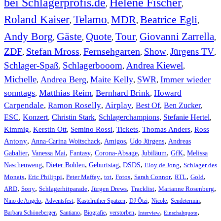
bei Schlagerprofis.de
Helene Fischer
,
,
Roland Kaiser
Telamo
MDR
Beatrice Egli
,
,
,
,
Andy Borg
Gäste
Quote
Tour
Giovanni Zarrella
,
,
,
,
,
ZDF
Stefan Mross
Fernsehgarten
Show
Jürgens TV
,
,
,
,
,
Schlager-Spaß
Schlagerbooom
Andrea Kiewel
,
,
,
Michelle
Andrea Berg
Maite Kelly
SWR
Immer wieder
,
,
,
,
sonntags
Matthias Reim
Bernhard Brink
Howard
,
,
,
Carpendale
Ramon Roselly
Airplay
Best Of
Ben Zucker
,
,
,
,
,
ESC
,
Konzert
,
Christin Stark
,
Schlagerchampions
,
Stefanie Hertel
,
Kimmig
,
Kerstin Ott
,
,
,
,
Semino Rossi
Tickets
Thomas Anders
Ross
,
,
,
,
Antony
Anna-Carina Woitschack
Amigos
Udo Jürgens
Andreas
,
,
,
,
,
,
Gabalier
Vanessa Mai
Fantasy
Corona-Absage
Jubiläum
GfK
Melissa
,
,
,
,
,
Naschenweng
Dieter Bohlen
Geburtstag
DSDS
Eloy de Jong
Schlager des
,
,
,
,
,
,
,
,
Monats
Eric Philippi
Peter Maffay
tot
Fotos
Sarah Connor
RTL
Gold
,
,
,
,
,
,
ARD
Sony
Schlagerhitparade
Jürgen Drews
Tracklist
Marianne Rosenberg
,
,
,
,
,
,
Nino de Angelo
Adventsfest
Kastelruther Spatzen
DJ Ötzi
Nicole
Sendetermin
,
,
,
,
,
,
Barbara Schöneberger
Santiano
Biografie
verstorben
Interview
Einschaltquote