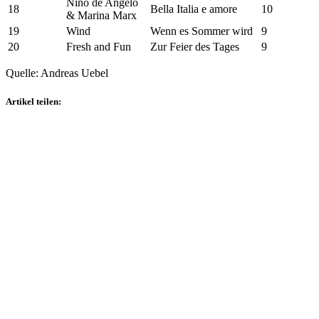
Nino de Angelo
18
Bella Italia e amore
10
& Marina Marx
19
Wind
Wenn es Sommer wird
9
20
Fresh and Fun
Zur Feier des Tages
9
Quelle: Andreas Uebel
Artikel teilen: