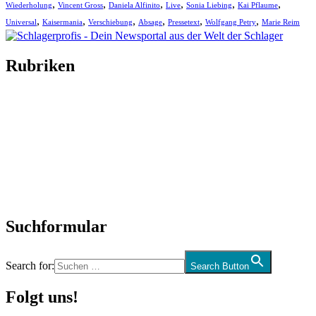
,
,
,
,
,
,
Wiederholung
Vincent Gross
Daniela Alfinito
Live
Sonia Liebing
Kai Pflaume
,
,
,
,
,
,
Universal
Kaisermania
Verschiebung
Absage
Pressetext
Wolfgang Petry
Marie Reim
Rubriken
Titelstory
SchlagerNews
Neuerscheinungen
Interviews
Biographien
CD-Rezension
Kolumne
Audio-Interviews
und mehr…
Suchformular
Search for:
Search Button
Folgt uns!