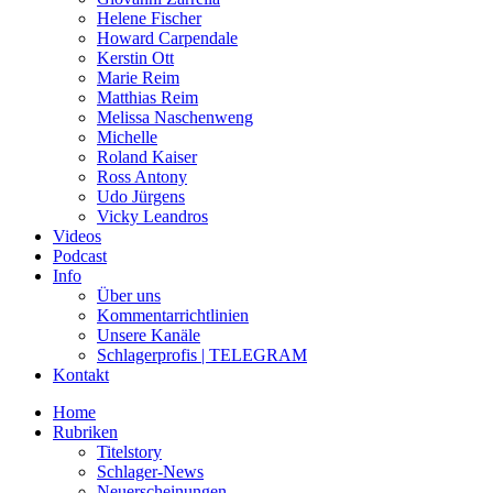
Helene Fischer
Howard Carpendale
Kerstin Ott
Marie Reim
Matthias Reim
Melissa Naschenweng
Michelle
Roland Kaiser
Ross Antony
Udo Jürgens
Vicky Leandros
Videos
Podcast
Info
Über uns
Kommentarrichtlinien
Unsere Kanäle
Schlagerprofis | TELEGRAM
Kontakt
Home
Rubriken
Titelstory
Schlager-News
Neuerscheinungen