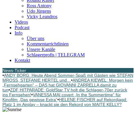
Roland Kaiser
Ross Antony
Udo Jürgens
Vicky Leandros
Videos
Podcast
Info
Über uns
Kommentarrichtlinien
Unsere Kanäle
Schlagerprofis | TELEGRAM
Kontakt
News-Ticker
•
ANDY BORG: Heute Abend Sommer-Spaß mit Gästen wie STEFAN
MROSS, STEFANIE HERTEL und…
•
ANDREA KIEWEL: Morgen kein
„Fernsehgarten“ – DAS hat GIOVANNI ZARRELLA damit zu
tun
•
ZDF HITPARADE: GoldStar TV holt die Schlager-70er zurück
ins Fernsehen!
•
VANESSA MAI covert „In the Summertime“ für
Kinofilm „Das gewisse Extra“
•
HELENE FISCHER auf Rekordjagd:
Platz 1 im Airplay – knackt sie den Rekord von MAITE KELLY?