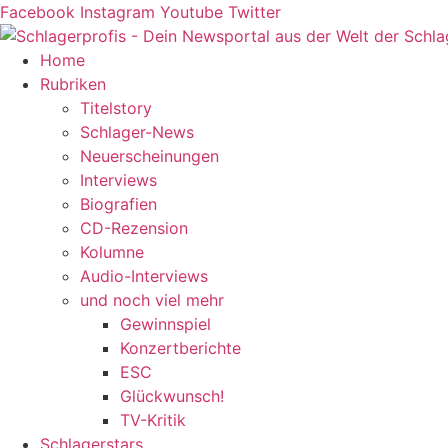
Zum
Facebook
Instagram
Youtube
Twitter
Inhalt
springen
Home
Rubriken
Titelstory
Schlager-News
Neuerscheinungen
Interviews
Biografien
CD-Rezension
Kolumne
Audio-Interviews
und noch viel mehr
Gewinnspiel
Konzertberichte
ESC
Glückwunsch!
TV-Kritik
Schlagerstars