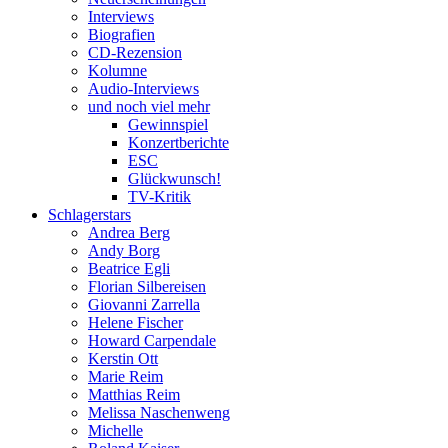
Interviews
Biografien
CD-Rezension
Kolumne
Audio-Interviews
und noch viel mehr
Gewinnspiel
Konzertberichte
ESC
Glückwunsch!
TV-Kritik
Schlagerstars
Andrea Berg
Andy Borg
Beatrice Egli
Florian Silbereisen
Giovanni Zarrella
Helene Fischer
Howard Carpendale
Kerstin Ott
Marie Reim
Matthias Reim
Melissa Naschenweng
Michelle