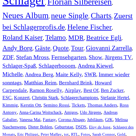
Schlager
Florian Silbereisen
,
,
Neues Album
neue Single
Charts
Zuerst
,
,
,
bei Schlagerprofis.de
Helene Fischer
,
,
Roland Kaiser
Telamo
MDR
Beatrice Egli
,
,
,
,
Andy Borg
Gäste
Quote
Tour
Giovanni Zarrella
,
,
,
,
,
ZDF
Stefan Mross
Fernsehgarten
Show
Jürgens TV
,
,
,
,
,
Schlager-Spaß
Schlagerbooom
Andrea Kiewel
,
,
,
Michelle
Andrea Berg
Maite Kelly
SWR
Immer wieder
,
,
,
,
sonntags
Matthias Reim
Bernhard Brink
Howard
,
,
,
Carpendale
Ramon Roselly
Airplay
Best Of
Ben Zucker
,
,
,
,
,
ESC
,
Konzert
,
Christin Stark
,
Schlagerchampions
,
Stefanie Hertel
,
Kimmig
,
Kerstin Ott
,
,
,
,
Semino Rossi
Tickets
Thomas Anders
Ross
,
,
,
,
Antony
Anna-Carina Woitschack
Amigos
Udo Jürgens
Andreas
,
,
,
,
,
,
Gabalier
Vanessa Mai
Fantasy
Corona-Absage
Jubiläum
GfK
Melissa
,
,
,
,
,
Naschenweng
Dieter Bohlen
Geburtstag
DSDS
Eloy de Jong
Schlager des
,
,
,
,
,
,
,
,
Monats
Eric Philippi
Peter Maffay
tot
RTL
Fotos
Sarah Connor
Gold