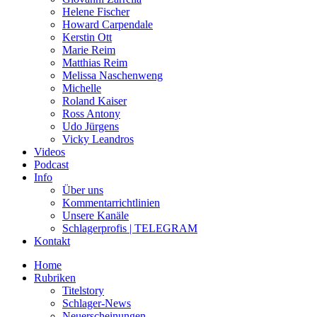
Helene Fischer
Howard Carpendale
Kerstin Ott
Marie Reim
Matthias Reim
Melissa Naschenweng
Michelle
Roland Kaiser
Ross Antony
Udo Jürgens
Vicky Leandros
Videos
Podcast
Info
Über uns
Kommentarrichtlinien
Unsere Kanäle
Schlagerprofis | TELEGRAM
Kontakt
Home
Rubriken
Titelstory
Schlager-News
Neuerscheinungen