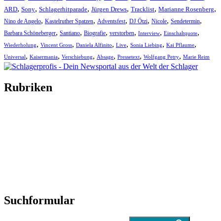
,
,
,
,
,
,
ARD
Sony
Schlagerhitparade
Jürgen Drews
Tracklist
Marianne Rosenberg
,
,
,
,
,
,
Nino de Angelo
Kastelruther Spatzen
Adventsfest
DJ Ötzi
Nicole
Sendetermin
,
,
,
,
,
,
Barbara Schöneberger
Santiano
Biografie
verstorben
Interview
Einschaltquote
,
,
,
,
,
,
Wiederholung
Vincent Gross
Daniela Alfinito
Live
Sonia Liebing
Kai Pflaume
,
,
,
,
,
,
Universal
Kaisermania
Verschiebung
Absage
Pressetext
Wolfgang Petry
Marie Reim
Rubriken
Titelstory
SchlagerNews
Neuerscheinungen
Interviews
Biographien
CD-Rezension
Kolumne
Audio-Interviews
und mehr…
Suchformular