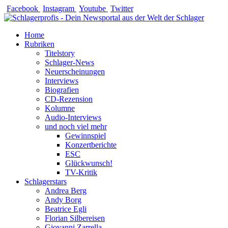
Zum
Facebook
Instagram
Youtube
Twitter
Inhalt
springen
Home
Rubriken
Titelstory
Schlager-News
Neuerscheinungen
Interviews
Biografien
CD-Rezension
Kolumne
Audio-Interviews
und noch viel mehr
Gewinnspiel
Konzertberichte
ESC
Glückwunsch!
TV-Kritik
Schlagerstars
Andrea Berg
Andy Borg
Beatrice Egli
Florian Silbereisen
Giovanni Zarrella