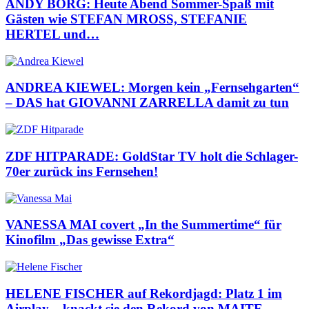
ANDY BORG: Heute Abend Sommer-Spaß mit
Gästen wie STEFAN MROSS, STEFANIE
HERTEL und…
ANDREA KIEWEL: Morgen kein „Fernsehgarten“
– DAS hat GIOVANNI ZARRELLA damit zu tun
ZDF HITPARADE: GoldStar TV holt die Schlager-
70er zurück ins Fernsehen!
VANESSA MAI covert „In the Summertime“ für
Kinofilm „Das gewisse Extra“
HELENE FISCHER auf Rekordjagd: Platz 1 im
Airplay – knackt sie den Rekord von MAITE