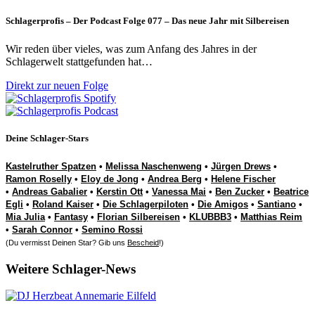
Schlagerprofis – Der Podcast Folge 077 – Das neue Jahr mit Silbereisen
Wir reden über vieles, was zum Anfang des Jahres in der
Schlagerwelt stattgefunden hat…
Direkt zur neuen Folge
Deine Schlager-Stars
Kastelruther Spatzen
•
Melissa Naschenweng
•
Jürgen Drews
•
Ramon Roselly
•
Eloy de Jong
•
Andrea Berg
•
Helene Fischer
•
Andreas Gabalier
•
Kerstin Ott
•
Vanessa Mai
•
Ben Zucker
•
Beatrice
Egli
•
Roland Kaiser
•
Die Schlagerpiloten
•
Die Amigos
•
Santiano
•
Mia Julia
•
Fantasy
•
Florian Silbereisen
•
KLUBBB3
•
Matthias Reim
•
Sarah Connor
•
Semino Rossi
(Du vermisst Deinen Star? Gib uns
Bescheid
!)
Weitere Schlager-News