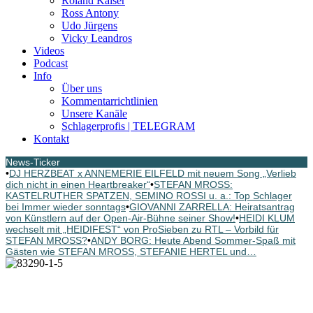
Roland Kaiser
Ross Antony
Udo Jürgens
Vicky Leandros
Videos
Podcast
Info
Über uns
Kommentarrichtlinien
Unsere Kanäle
Schlagerprofis | TELEGRAM
Kontakt
News-Ticker
•
DJ HERZBEAT x ANNEMERIE EILFELD mit neuem Song „Verlieb
dich nicht in einen Heartbreaker“
•
STEFAN MROSS:
KASTELRUTHER SPATZEN, SEMINO ROSSI u. a.: Top Schlager
bei Immer wieder sonntags
•
GIOVANNI ZARRELLA: Heiratsantrag
von Künstlern auf der Open-Air-Bühne seiner Show!
•
HEIDI KLUM
wechselt mit „HEIDIFEST“ von ProSieben zu RTL – Vorbild für
STEFAN MROSS?
•
ANDY BORG: Heute Abend Sommer-Spaß mit
Gästen wie STEFAN MROSS, STEFANIE HERTEL und…