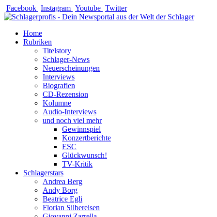
Zum
Facebook
Instagram
Youtube
Twitter
Inhalt
springen
Home
Rubriken
Titelstory
Schlager-News
Neuerscheinungen
Interviews
Biografien
CD-Rezension
Kolumne
Audio-Interviews
und noch viel mehr
Gewinnspiel
Konzertberichte
ESC
Glückwunsch!
TV-Kritik
Schlagerstars
Andrea Berg
Andy Borg
Beatrice Egli
Florian Silbereisen
Giovanni Zarrella