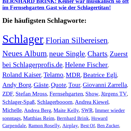
BERNHARD BRINK: Keiner war musikalisch so oft
im Fernsehgarten Gast wie der Schlagertitan!
Die häufigsten Schlagworte:
Schlager
Florian Silbereisen
,
,
Neues Album
neue Single
Charts
Zuerst
,
,
,
bei Schlagerprofis.de
Helene Fischer
,
,
Roland Kaiser
Telamo
MDR
Beatrice Egli
,
,
,
,
Andy Borg
Gäste
Quote
Tour
Giovanni Zarrella
,
,
,
,
,
ZDF
Stefan Mross
Fernsehgarten
Show
Jürgens TV
,
,
,
,
,
Schlager-Spaß
Schlagerbooom
Andrea Kiewel
,
,
,
Michelle
Andrea Berg
Maite Kelly
SWR
Immer wieder
,
,
,
,
sonntags
Matthias Reim
Bernhard Brink
Howard
,
,
,
Carpendale
Ramon Roselly
Airplay
Best Of
Ben Zucker
,
,
,
,
,