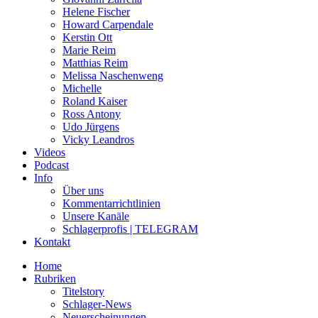
Helene Fischer
Howard Carpendale
Kerstin Ott
Marie Reim
Matthias Reim
Melissa Naschenweng
Michelle
Roland Kaiser
Ross Antony
Udo Jürgens
Vicky Leandros
Videos
Podcast
Info
Über uns
Kommentarrichtlinien
Unsere Kanäle
Schlagerprofis | TELEGRAM
Kontakt
Home
Rubriken
Titelstory
Schlager-News
Neuerscheinungen