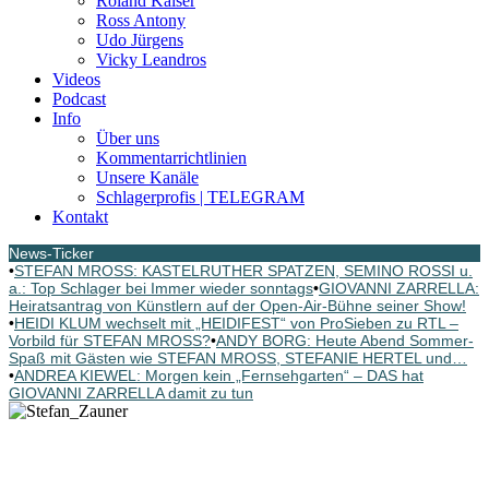
Roland Kaiser
Ross Antony
Udo Jürgens
Vicky Leandros
Videos
Podcast
Info
Über uns
Kommentarrichtlinien
Unsere Kanäle
Schlagerprofis | TELEGRAM
Kontakt
News-Ticker
•
STEFAN MROSS: KASTELRUTHER SPATZEN, SEMINO ROSSI u.
a.: Top Schlager bei Immer wieder sonntags
•
GIOVANNI ZARRELLA:
Heiratsantrag von Künstlern auf der Open-Air-Bühne seiner Show!
•
HEIDI KLUM wechselt mit „HEIDIFEST“ von ProSieben zu RTL –
Vorbild für STEFAN MROSS?
•
ANDY BORG: Heute Abend Sommer-
Spaß mit Gästen wie STEFAN MROSS, STEFANIE HERTEL und…
•
ANDREA KIEWEL: Morgen kein „Fernsehgarten“ – DAS hat
GIOVANNI ZARRELLA damit zu tun