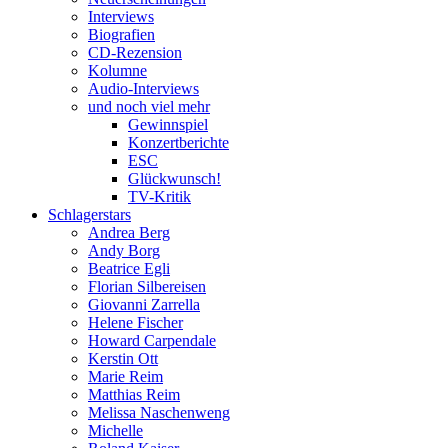
Interviews
Biografien
CD-Rezension
Kolumne
Audio-Interviews
und noch viel mehr
Gewinnspiel
Konzertberichte
ESC
Glückwunsch!
TV-Kritik
Schlagerstars
Andrea Berg
Andy Borg
Beatrice Egli
Florian Silbereisen
Giovanni Zarrella
Helene Fischer
Howard Carpendale
Kerstin Ott
Marie Reim
Matthias Reim
Melissa Naschenweng
Michelle