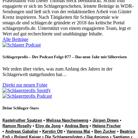
Präsentation von Dieter Thomas Heck beeindruckt. Schon früh
engagierte er sich im Schlagergeschehen, leistete Beiträge in WDR-
Sendungen und ließ sich von der redaktionellen Arbeit von Günter
Krenz inspirieren. Nach Tätigkeiten für Schlagerportale wie
smago.de und schlager.de gründete er 2018 das kritische Portal
schlagerprofis.de. Unterstützt von einem engagierten Team, legt er
Wert auf gut recherchierte und unabhängige Inhalte.
Alle Beiträge
Schlagerprofis – Der Podcast Folge 077 – Das neue Jahr mit Silbereisen
Wir reden über vieles, was zum Anfang des Jahres in der
Schlagerwelt stattgefunden hat…
Direkt zur neuen Folge
Deine Schlager-Stars
Kastelruther Spatzen
•
Melissa Naschenweng
•
Jürgen Drews
•
Ramon Roselly
•
Eloy de Jong
•
Andrea Berg
•
Helene Fischer
•
Andreas Gabalier
•
Kerstin Ott
•
Vanessa Mai
•
Ben Zucker
•
Beatrice
Egli
•
Roland Kaiser
•
Die Schlagerpiloten
•
Die Amigos
•
Santiano
•