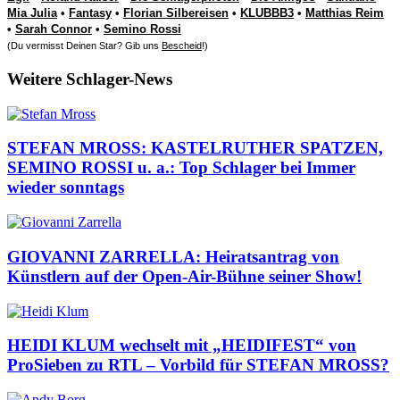
Mia Julia
•
Fantasy
•
Florian Silbereisen
•
KLUBBB3
•
Matthias Reim
•
Sarah Connor
•
Semino Rossi
(Du vermisst Deinen Star? Gib uns
Bescheid
!)
Weitere Schlager-News
STEFAN MROSS: KASTELRUTHER SPATZEN,
SEMINO ROSSI u. a.: Top Schlager bei Immer
wieder sonntags
GIOVANNI ZARRELLA: Heiratsantrag von
Künstlern auf der Open-Air-Bühne seiner Show!
HEIDI KLUM wechselt mit „HEIDIFEST“ von
ProSieben zu RTL – Vorbild für STEFAN MROSS?