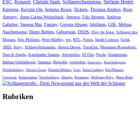
ESC
,
Konzert
,
Christin Stark
,
Schlagerchampions
,
Stefanie Hertel
,
Kimmig
,
Kerstin Ott
,
,
,
,
Semino Rossi
Tickets
Thomas Anders
Ross
,
,
,
,
Antony
Anna-Carina Woitschack
Amigos
Udo Jürgens
Andreas
,
,
,
,
,
,
Gabalier
Vanessa Mai
Fantasy
Corona-Absage
Jubiläum
GfK
Melissa
,
,
,
,
,
Naschenweng
Dieter Bohlen
Geburtstag
DSDS
Eloy de Jong
Schlager des
,
,
,
,
,
,
,
,
Monats
Eric Philippi
Peter Maffay
tot
RTL
Fotos
Sarah Connor
Gold
,
,
,
,
,
,
ARD
Sony
Schlagerhitparade
Jürgen Drews
Tracklist
Marianne Rosenberg
,
,
,
,
,
,
Nino de Angelo
Kastelruther Spatzen
Adventsfest
DJ Ötzi
Nicole
Sendetermin
,
,
,
,
,
,
Barbara Schöneberger
Santiano
Biografie
verstorben
Interview
Einschaltquote
,
,
,
,
,
,
Wiederholung
Vincent Gross
Daniela Alfinito
Live
Sonia Liebing
Kai Pflaume
,
,
,
,
,
,
Universal
Kaisermania
Verschiebung
Absage
Pressetext
Wolfgang Petry
Marie Reim
Rubriken
Titelstory
SchlagerNews
Neuerscheinungen
Interviews
Biographien
CD-Rezension