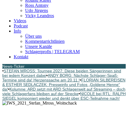
Roland Kaiser
Ross Antony
Udo Jürgens
Vicky Leandros
Videos
Podcast
Info
Über uns
Kommentarrichtlinien
Unsere Kanäle
Schlagerprofis | TELEGRAM
Kontakt
News-Ticker
•
STEFAN MROSS: Tournee 2027: Diese beiden Sängerinnen sind
bei jedem Konzert dabei
•
ANDY BORG: Nächste Schlager-Spaß-
Termine sind da! Herzenssache am 20.11.!
•
FLORIAN SILBEREISEN
& ESTHER SEDLACZEK: Presseinfo und Fotos „Goldene Henne“
da!
•
Kolumne: ARD setzt mit ARD Schlagerwelt auf Streaming – doch
viele Schlagerfans bleiben auf der Strecke
•
NICOLE bei RTL: RALPH
SIEGEL komponiert wieder und denkt über ESC-Teilnahme nach!