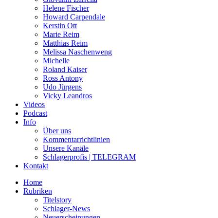
Helene Fischer
Howard Carpendale
Kerstin Ott
Marie Reim
Matthias Reim
Melissa Naschenweng
Michelle
Roland Kaiser
Ross Antony
Udo Jürgens
Vicky Leandros
Videos
Podcast
Info
Über uns
Kommentarrichtlinien
Unsere Kanäle
Schlagerprofis | TELEGRAM
Kontakt
Home
Rubriken
Titelstory
Schlager-News
Neuerscheinungen