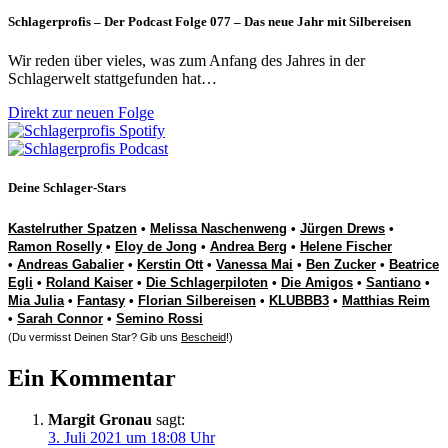
Schlagerprofis – Der Podcast Folge 077 – Das neue Jahr mit Silbereisen
Wir reden über vieles, was zum Anfang des Jahres in der
Schlagerwelt stattgefunden hat…
Direkt zur neuen Folge
Deine Schlager-Stars
Kastelruther Spatzen
•
Melissa Naschenweng
•
Jürgen Drews
•
Ramon Roselly
•
Eloy de Jong
•
Andrea Berg
•
Helene Fischer
•
Andreas Gabalier
•
Kerstin Ott
•
Vanessa Mai
•
Ben Zucker
•
Beatrice
Egli
•
Roland Kaiser
•
Die Schlagerpiloten
•
Die Amigos
•
Santiano
•
Mia Julia
•
Fantasy
•
Florian Silbereisen
•
KLUBBB3
•
Matthias Reim
•
Sarah Connor
•
Semino Rossi
(Du vermisst Deinen Star? Gib uns
Bescheid
!)
Ein Kommentar
Margit Gronau
sagt:
3. Juli 2021 um 18:08 Uhr