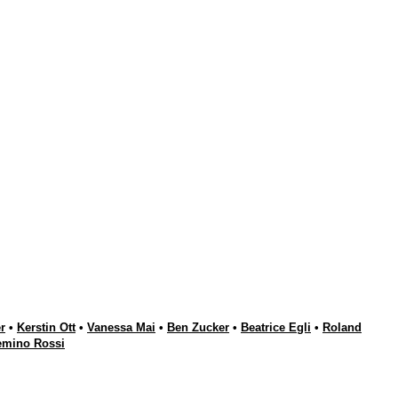
r
•
Kerstin Ott
•
Vanessa Mai
•
Ben Zucker
•
Beatrice Egli
•
Roland
emino Rossi