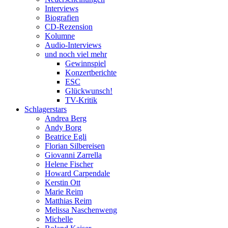
Interviews
Biografien
CD-Rezension
Kolumne
Audio-Interviews
und noch viel mehr
Gewinnspiel
Konzertberichte
ESC
Glückwunsch!
TV-Kritik
Schlagerstars
Andrea Berg
Andy Borg
Beatrice Egli
Florian Silbereisen
Giovanni Zarrella
Helene Fischer
Howard Carpendale
Kerstin Ott
Marie Reim
Matthias Reim
Melissa Naschenweng
Michelle