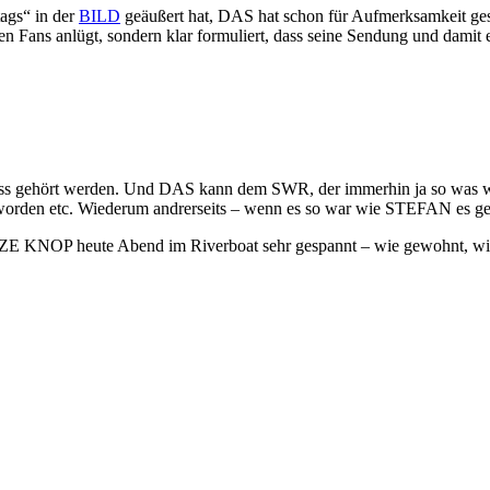
ags“ in der
BILD
geäußert hat, DAS hat schon für Aufmerksamkeit geso
ans anlügt, sondern klar formuliert, dass seine Sendung und damit e
il muss gehört werden. Und DAS kann dem SWR, der immerhin ja so wa
lt worden etc. Wiederum andrerseits – wenn es so war wie STEFAN es gesc
E KNOP heute Abend im Riverboat sehr gespannt – wie gewohnt, wir