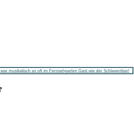
r musikalisch so oft im Fernsehgarten Gast wie der Schlagertitan!
?