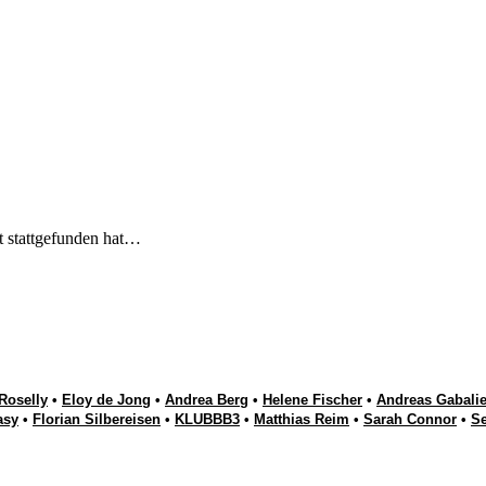
t stattgefunden hat…
Roselly
•
Eloy de Jong
•
Andrea Berg
•
Helene Fischer
•
Andreas Gabalie
asy
•
Florian Silbereisen
•
KLUBBB3
•
Matthias Reim
•
Sarah Connor
•
S