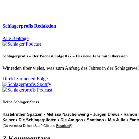
Schlagerprofis Redaktion
Alle Beiträge
Schlagerprofis – Der Podcast Folge 077 – Das neue Jahr mit Silbereisen
Wir reden über vieles, was zum Anfang des Jahres in der Schlagerwel
Direkt zur neuen Folge
Deine Schlager-Stars
Kastelruther Spatzen
•
Melissa Naschenweng
•
Jürgen Drews
•
Ramon 
Kaiser
•
Die Schlagerpiloten
•
Die Amigos
•
Santiano
•
Mia Julia
•
Fant
(Du vermisst Deinen Star? Gib uns
Bescheid
!)
2 Kommentare