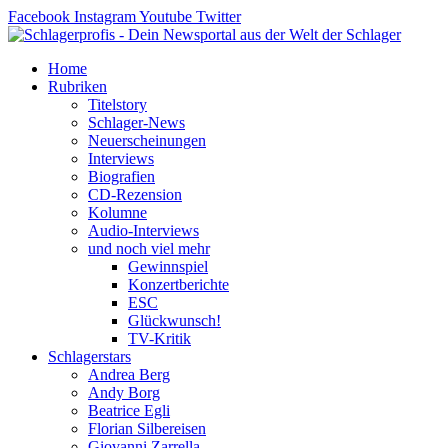
Zum
Facebook
Instagram
Youtube
Twitter
Inhalt
springen
Home
Rubriken
Titelstory
Schlager-News
Neuerscheinungen
Interviews
Biografien
CD-Rezension
Kolumne
Audio-Interviews
und noch viel mehr
Gewinnspiel
Konzertberichte
ESC
Glückwunsch!
TV-Kritik
Schlagerstars
Andrea Berg
Andy Borg
Beatrice Egli
Florian Silbereisen
Giovanni Zarrella