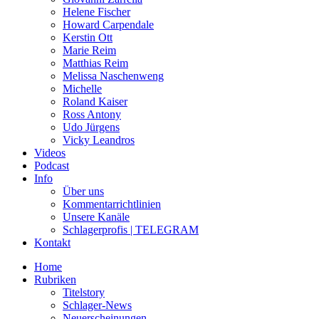
Helene Fischer
Howard Carpendale
Kerstin Ott
Marie Reim
Matthias Reim
Melissa Naschenweng
Michelle
Roland Kaiser
Ross Antony
Udo Jürgens
Vicky Leandros
Videos
Podcast
Info
Über uns
Kommentarrichtlinien
Unsere Kanäle
Schlagerprofis | TELEGRAM
Kontakt
Home
Rubriken
Titelstory
Schlager-News
Neuerscheinungen