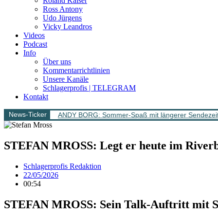
Roland Kaiser
Ross Antony
Udo Jürgens
Vicky Leandros
Videos
Podcast
Info
Über uns
Kommentarrichtlinien
Unsere Kanäle
Schlagerprofis | TELEGRAM
Kontakt
News-Ticker
ANDY BORG: Sommer-Spaß mit längerer Sendezeit –
STEFAN MROSS: Legt er heute im Riverbo
Schlagerprofis Redaktion
22/05/2026
00:54
STEFAN MROSS: Sein Talk-Auftritt mit S