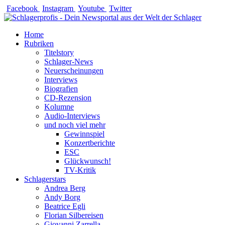
Zum
Facebook
Instagram
Youtube
Twitter
Inhalt
springen
Home
Rubriken
Titelstory
Schlager-News
Neuerscheinungen
Interviews
Biografien
CD-Rezension
Kolumne
Audio-Interviews
und noch viel mehr
Gewinnspiel
Konzertberichte
ESC
Glückwunsch!
TV-Kritik
Schlagerstars
Andrea Berg
Andy Borg
Beatrice Egli
Florian Silbereisen
Giovanni Zarrella