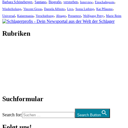
,
,
,
,
,
,
Barbara Schöneberger
Santiano
Biografie
verstorben
Interview
Einschaltquote
,
,
,
,
,
,
Wiederholung
Vincent Gross
Daniela Alfinito
Live
Sonia Liebing
Kai Pflaume
,
,
,
,
,
,
Universal
Kaisermania
Verschiebung
Absage
Pressetext
Wolfgang Petry
Marie Reim
Rubriken
Titelstory
SchlagerNews
Neuerscheinungen
Interviews
Biographien
CD-Rezension
Kolumne
Audio-Interviews
und mehr…
Suchformular
Search for:
Search Button
Folgt uns!