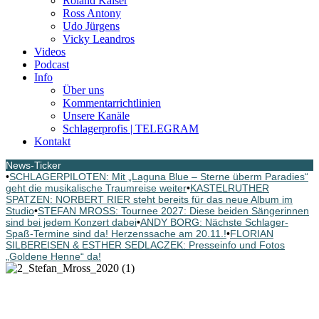
Roland Kaiser
Ross Antony
Udo Jürgens
Vicky Leandros
Videos
Podcast
Info
Über uns
Kommentarrichtlinien
Unsere Kanäle
Schlagerprofis | TELEGRAM
Kontakt
News-Ticker
•
SCHLAGERPILOTEN: Mit „Laguna Blue – Sterne überm Paradies“
geht die musikalische Traumreise weiter
•
KASTELRUTHER
SPATZEN: NORBERT RIER steht bereits für das neue Album im
Studio
•
STEFAN MROSS: Tournee 2027: Diese beiden Sängerinnen
sind bei jedem Konzert dabei
•
ANDY BORG: Nächste Schlager-
Spaß-Termine sind da! Herzenssache am 20.11.!
•
FLORIAN
SILBEREISEN & ESTHER SEDLACZEK: Presseinfo und Fotos
„Goldene Henne“ da!