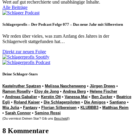
Wert auf gut recherchierte und unabhängige Inhalte.
Alle Beiträge
Schlagerprofis – Der Podcast Folge 077 – Das neue Jahr mit Silbereisen
Wir reden über vieles, was zum Anfang des Jahres in der
Schlagerwelt stattgefunden hat…
Direkt zur neuen Folge
Deine Schlager-Stars
Kastelruther Spatzen
•
Melissa Naschenweng
•
Jürgen Drews
•
Ramon Roselly
•
Eloy de Jong
•
Andrea Berg
•
Helene Fischer
•
Andreas Gabalier
•
Kerstin Ott
•
Vanessa Mai
•
Ben Zucker
•
Beatrice
Egli
•
Roland Kaiser
•
Die Schlagerpiloten
•
Die Amigos
•
Santiano
•
Mia Julia
•
Fantasy
•
Florian Silbereisen
•
KLUBBB3
•
Matthias Reim
•
Sarah Connor
•
Semino Rossi
(Du vermisst Deinen Star? Gib uns
Bescheid
!)
8 Kommentare