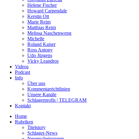
Helene Fischer
Howard Carpendale
Kerstin Ott
Marie Reim
Matthias Reim
Melissa Naschenweng
Michelle
Roland Kaiser
Ross Antony
Udo Jürgens
Vicky Leandros
Videos
Podcast
Info
Über uns
Kommentarrichtlinien
Unsere Kanäle
Schlagerprofis | TELEGRAM
Kontakt
Home
Rubriken
Titelstory
Schlager-News
Neuerscheinungen