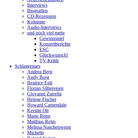
Interviews
Biografien
CD-Rezension
Kolumne
Audio-Interviews
und noch viel mehr
Gewinnspiel
Konzertberichte
ESC
Glückwunsch!
TV-Kritik
Schlagerstars
Andrea Berg
Andy Borg
Beatrice Egli
Florian Silbereisen
Giovanni Zarrella
Helene Fischer
Howard Carpendale
Kerstin Ott
Marie Reim
Matthias Reim
Melissa Naschenweng
Michelle