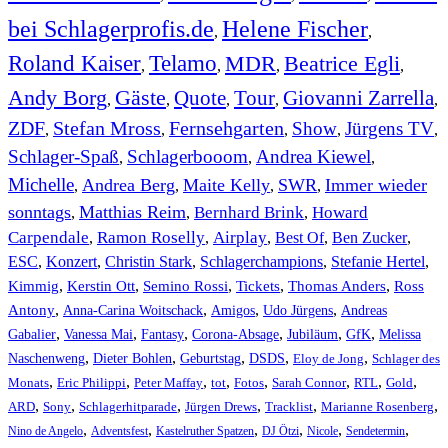
bei Schlagerprofis.de
Helene Fischer
,
,
Roland Kaiser
Telamo
MDR
Beatrice Egli
,
,
,
,
Andy Borg
Gäste
Quote
Tour
Giovanni Zarrella
,
,
,
,
,
ZDF
Stefan Mross
Fernsehgarten
Show
Jürgens TV
,
,
,
,
,
Schlager-Spaß
Schlagerbooom
Andrea Kiewel
,
,
,
Michelle
Andrea Berg
Maite Kelly
SWR
Immer wieder
,
,
,
,
sonntags
Matthias Reim
Bernhard Brink
Howard
,
,
,
Carpendale
Ramon Roselly
Airplay
Best Of
Ben Zucker
,
,
,
,
,
ESC
,
Konzert
,
Christin Stark
,
Schlagerchampions
,
Stefanie Hertel
,
Kimmig
,
Kerstin Ott
,
,
,
,
Semino Rossi
Tickets
Thomas Anders
Ross
,
,
,
,
Antony
Anna-Carina Woitschack
Amigos
Udo Jürgens
Andreas
,
,
,
,
,
,
Gabalier
Vanessa Mai
Fantasy
Corona-Absage
Jubiläum
GfK
Melissa
,
,
,
,
,
Naschenweng
Dieter Bohlen
Geburtstag
DSDS
Eloy de Jong
Schlager des
,
,
,
,
,
,
,
,
Monats
Eric Philippi
Peter Maffay
tot
Fotos
Sarah Connor
RTL
Gold
,
,
,
,
,
,
ARD
Sony
Schlagerhitparade
Jürgen Drews
Tracklist
Marianne Rosenberg
,
,
,
,
,
,
Nino de Angelo
Adventsfest
Kastelruther Spatzen
DJ Ötzi
Nicole
Sendetermin