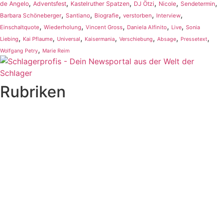
,
,
,
,
,
,
de Angelo
Adventsfest
Kastelruther Spatzen
DJ Ötzi
Nicole
Sendetermin
,
,
,
,
,
Barbara Schöneberger
Santiano
Biografie
verstorben
Interview
,
,
,
,
,
Einschaltquote
Wiederholung
Vincent Gross
Daniela Alfinito
Live
Sonia
,
,
,
,
,
,
,
Liebing
Kai Pflaume
Universal
Kaisermania
Verschiebung
Absage
Pressetext
,
Wolfgang Petry
Marie Reim
Rubriken
Titelstory
SchlagerNews
Neuerscheinungen
Interviews
Biographien
CD-Rezension
Kolumne
Audio-Interviews
und mehr…