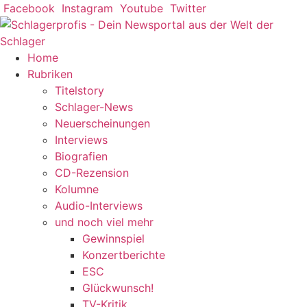
Zum
Facebook
Instagram
Youtube
Twitter
Inhalt
springen
Home
Rubriken
Titelstory
Schlager-News
Neuerscheinungen
Interviews
Biografien
CD-Rezension
Kolumne
Audio-Interviews
und noch viel mehr
Gewinnspiel
Konzertberichte
ESC
Glückwunsch!
TV-Kritik