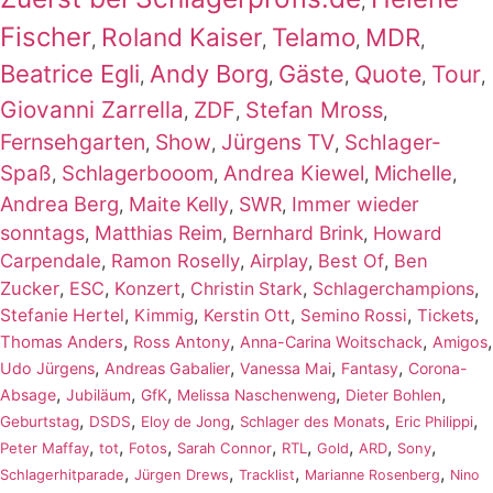
,
Fischer
Roland Kaiser
Telamo
MDR
,
,
,
,
Beatrice Egli
Andy Borg
Gäste
Quote
Tour
,
,
,
,
,
Giovanni Zarrella
ZDF
Stefan Mross
,
,
,
Fernsehgarten
Show
Jürgens TV
Schlager-
,
,
,
Spaß
Schlagerbooom
Andrea Kiewel
Michelle
,
,
,
,
Andrea Berg
Maite Kelly
SWR
Immer wieder
,
,
,
sonntags
Matthias Reim
Bernhard Brink
,
,
,
Howard
Carpendale
,
Ramon Roselly
,
Airplay
,
Best Of
,
Ben
Zucker
,
ESC
,
Konzert
,
,
,
Christin Stark
Schlagerchampions
,
,
,
,
,
Stefanie Hertel
Kimmig
Kerstin Ott
Semino Rossi
Tickets
,
,
,
,
Thomas Anders
Ross Antony
Anna-Carina Woitschack
Amigos
,
,
,
,
Udo Jürgens
Andreas Gabalier
Vanessa Mai
Fantasy
Corona-
,
,
,
,
,
Absage
Jubiläum
GfK
Melissa Naschenweng
Dieter Bohlen
,
,
,
,
,
Geburtstag
DSDS
Eloy de Jong
Schlager des Monats
Eric Philippi
,
,
,
,
,
,
,
,
Peter Maffay
tot
Fotos
Sarah Connor
RTL
Gold
ARD
Sony
,
,
,
,
Schlagerhitparade
Jürgen Drews
Tracklist
Marianne Rosenberg
Nino