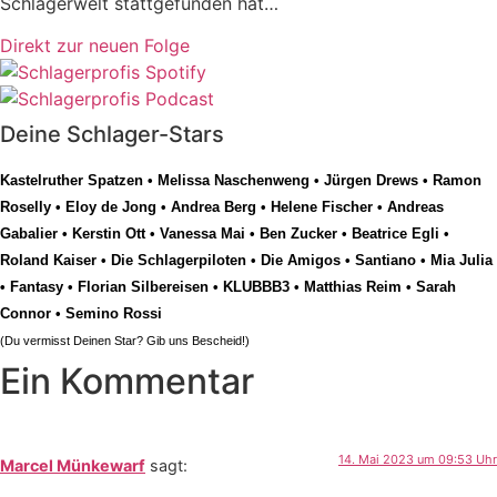
Schlagerwelt stattgefunden hat…
Direkt zur neuen Folge
Deine Schlager-Stars
Kastelruther Spatzen
•
Melissa Naschenweng
•
Jürgen Drews
•
Ramon
Roselly
•
Eloy de Jong
•
Andrea Berg
•
Helene Fischer
•
Andreas
Gabalier
•
Kerstin Ott
•
Vanessa Mai
•
Ben Zucker
•
Beatrice Egli
•
Roland Kaiser
•
Die Schlagerpiloten
•
Die Amigos
•
Santiano
•
Mia Julia
•
Fantasy
•
Florian Silbereisen
•
KLUBBB3
•
Matthias Reim
•
Sarah
Connor
•
Semino Rossi
(Du vermisst Deinen Star? Gib uns
Bescheid
!)
Ein Kommentar
14. Mai 2023 um 09:53 Uhr
Marcel Münkewarf
sagt: