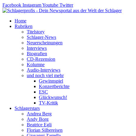
Zum
Facebook
Instagram
Youtube
Twitter
Inhalt
springen
Home
Rubriken
Titelstory
Schlager-News
Neuerscheinungen
Interviews
Biografien
CD-Rezension
Kolumne
Audio-Interviews
und noch viel mehr
Gewinnspiel
Konzertberichte
ESC
Glückwunsch!
TV-Kritik
Schlagerstars
Andrea Berg
Andy Borg
Beatrice Egli
Florian Silbereisen
Giovanni Zarrella