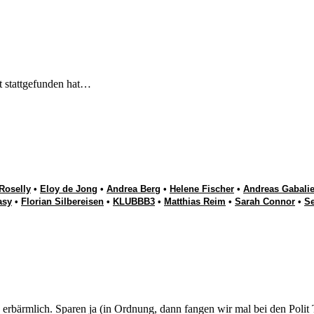
t stattgefunden hat…
Roselly
•
Eloy de Jong
•
Andrea Berg
•
Helene Fischer
•
Andreas Gabalie
asy
•
Florian Silbereisen
•
KLUBBB3
•
Matthias Reim
•
Sarah Connor
•
S
 erbärmlich. Sparen ja (in Ordnung, dann fangen wir mal bei den Polit T