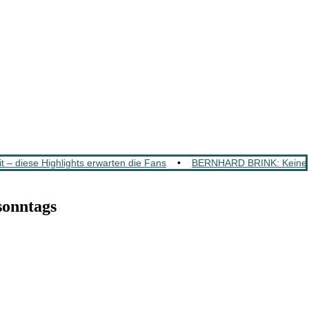
 diese Highlights erwarten die Fans
•
BERNHARD BRINK: Keiner wa
sonntags