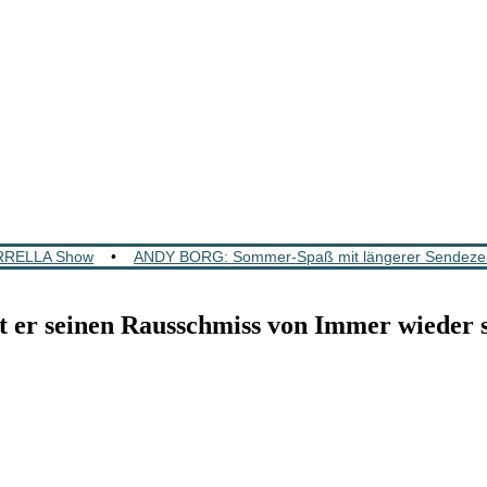
RRELLA Show
•
ANDY BORG: Sommer-Spaß mit längerer Sendezeit –
r seinen Rausschmiss von Immer wieder 