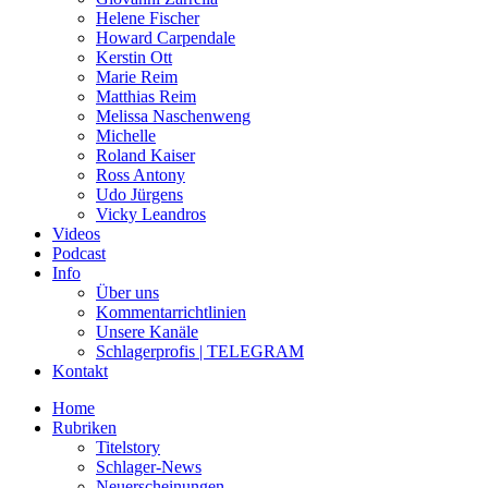
Helene Fischer
Howard Carpendale
Kerstin Ott
Marie Reim
Matthias Reim
Melissa Naschenweng
Michelle
Roland Kaiser
Ross Antony
Udo Jürgens
Vicky Leandros
Videos
Podcast
Info
Über uns
Kommentarrichtlinien
Unsere Kanäle
Schlagerprofis | TELEGRAM
Kontakt
Home
Rubriken
Titelstory
Schlager-News
Neuerscheinungen