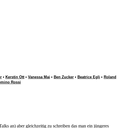
r
•
Kerstin Ott
•
Vanessa Mai
•
Ben Zucker
•
Beatrice Egli
•
Roland
emino Rossi
alks an) aber gleichzeitig zu schreiben das man ein jüngeres