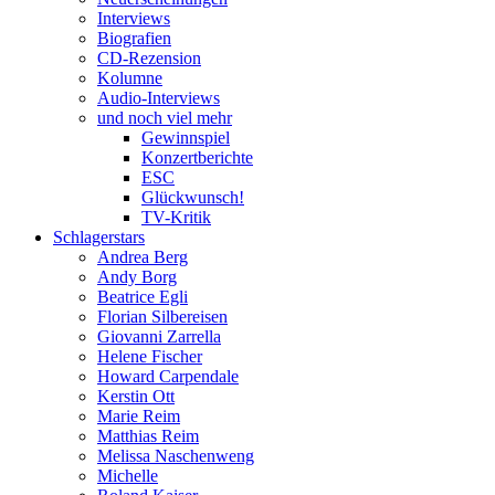
Interviews
Biografien
CD-Rezension
Kolumne
Audio-Interviews
und noch viel mehr
Gewinnspiel
Konzertberichte
ESC
Glückwunsch!
TV-Kritik
Schlagerstars
Andrea Berg
Andy Borg
Beatrice Egli
Florian Silbereisen
Giovanni Zarrella
Helene Fischer
Howard Carpendale
Kerstin Ott
Marie Reim
Matthias Reim
Melissa Naschenweng
Michelle