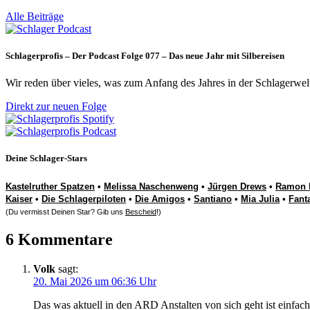
Alle Beiträge
Schlagerprofis – Der Podcast Folge 077 – Das neue Jahr mit Silbereisen
Wir reden über vieles, was zum Anfang des Jahres in der Schlagerwel
Direkt zur neuen Folge
Deine Schlager-Stars
Kastelruther Spatzen
•
Melissa Naschenweng
•
Jürgen Drews
•
Ramon 
Kaiser
•
Die Schlagerpiloten
•
Die Amigos
•
Santiano
•
Mia Julia
•
Fant
(Du vermisst Deinen Star? Gib uns
Bescheid
!)
6 Kommentare
Volk
sagt:
20. Mai 2026 um 06:36 Uhr
Das was aktuell in den ARD Anstalten von sich geht ist einfach