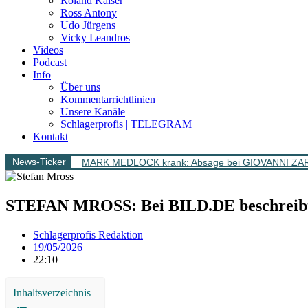
Roland Kaiser
Ross Antony
Udo Jürgens
Vicky Leandros
Videos
Podcast
Info
Über uns
Kommentarrichtlinien
Unsere Kanäle
Schlagerprofis | TELEGRAM
Kontakt
News-Ticker
MARK MEDLOCK krank: Absage bei GIOVANNI ZA
STEFAN MROSS: Bei BILD.DE beschreibt e
Schlagerprofis Redaktion
19/05/2026
22:10
Inhaltsverzeichnis