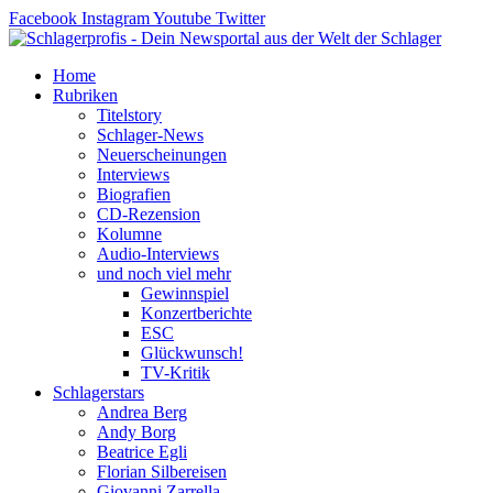
Zum
Facebook
Instagram
Youtube
Twitter
Inhalt
springen
Home
Rubriken
Titelstory
Schlager-News
Neuerscheinungen
Interviews
Biografien
CD-Rezension
Kolumne
Audio-Interviews
und noch viel mehr
Gewinnspiel
Konzertberichte
ESC
Glückwunsch!
TV-Kritik
Schlagerstars
Andrea Berg
Andy Borg
Beatrice Egli
Florian Silbereisen
Giovanni Zarrella