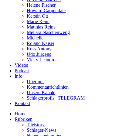
Helene Fischer
Howard Carpendale
Kerstin Ott
Marie Reim
Matthias Reim
Melissa Naschenweng
Michelle
Roland Kaiser
Ross Antony
Udo Jürgens
Vicky Leandros
Videos
Podcast
Info
Über uns
Kommentarrichtlinien
Unsere Kanäle
Schlagerprofis | TELEGRAM
Kontakt
Home
Rubriken
Titelstory
Schlager-News
Neuerscheinungen