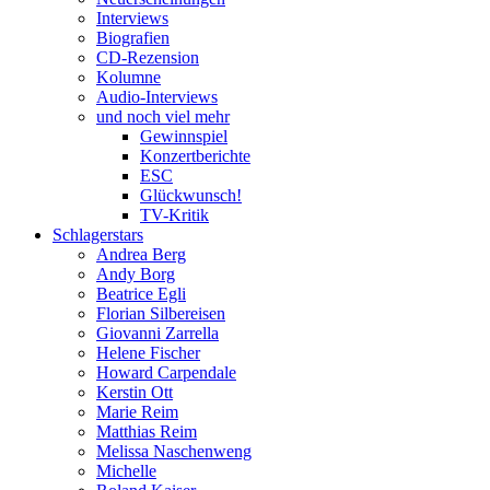
Interviews
Biografien
CD-Rezension
Kolumne
Audio-Interviews
und noch viel mehr
Gewinnspiel
Konzertberichte
ESC
Glückwunsch!
TV-Kritik
Schlagerstars
Andrea Berg
Andy Borg
Beatrice Egli
Florian Silbereisen
Giovanni Zarrella
Helene Fischer
Howard Carpendale
Kerstin Ott
Marie Reim
Matthias Reim
Melissa Naschenweng
Michelle