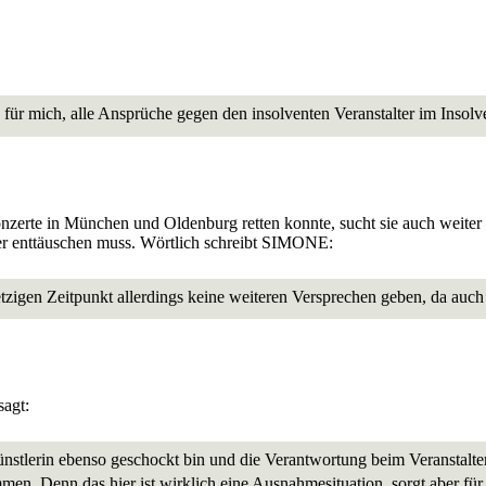
für mich, alle Ansprüche gegen den insolventen Veranstalter im Insol
rte in München und Oldenburg retten konnte, sucht sie auch weiter na
er enttäuschen muss. Wörtlich schreibt SIMONE:
zigen Zeitpunkt allerdings keine weiteren Versprechen geben, da auch
agt:
ünstlerin ebenso geschockt bin und die Verantwortung beim Veranstalter
men. Denn das hier ist wirklich eine Ausnahmesituation, sorgt aber für