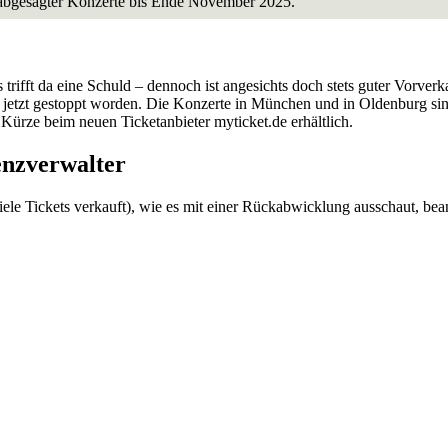
 abgesagter Konzerte bis Ende November 2025.
 trifft da eine Schuld – dennoch ist angesichts doch stets guter Vorver
ch jetzt gestoppt worden. Die Konzerte in München und in Oldenburg sin
Kürze beim neuen Ticketanbieter myticket.de erhältlich.
enzverwalter
iele Tickets verkauft), wie es mit einer Rückabwicklung ausschaut, b