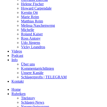
Helene Fischer
Howard Carpendale
Kerstin Ott
Marie Reim
Matthias Reim
Melissa Naschenweng
Michelle
Roland Kaiser
Ross Antony
Udo Jürgens
Vicky Leandros
Videos
Podcast
Info
Über uns
Kommentarrichtlinien
Unsere Kanäle
Schlagerprofis | TELEGRAM
Kontakt
Home
Rubriken
Titelstory
Schlager-News
Neuerscheinungen