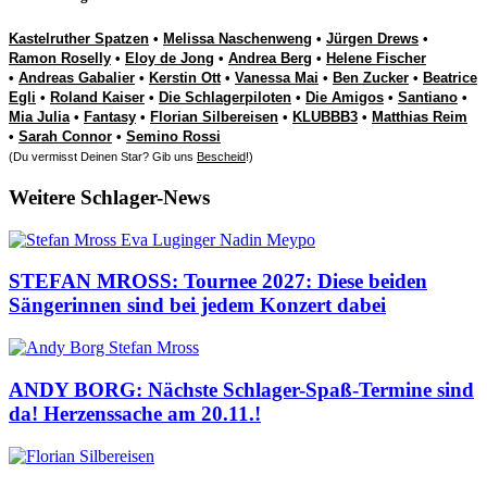
Kastelruther Spatzen
•
Melissa Naschenweng
•
Jürgen Drews
•
Ramon Roselly
•
Eloy de Jong
•
Andrea Berg
•
Helene Fischer
•
Andreas Gabalier
•
Kerstin Ott
•
Vanessa Mai
•
Ben Zucker
•
Beatrice
Egli
•
Roland Kaiser
•
Die Schlagerpiloten
•
Die Amigos
•
Santiano
•
Mia Julia
•
Fantasy
•
Florian Silbereisen
•
KLUBBB3
•
Matthias Reim
•
Sarah Connor
•
Semino Rossi
(Du vermisst Deinen Star? Gib uns
Bescheid
!)
Weitere Schlager-News
STEFAN MROSS: Tournee 2027: Diese beiden
Sängerinnen sind bei jedem Konzert dabei
ANDY BORG: Nächste Schlager-Spaß-Termine sind
da! Herzenssache am 20.11.!