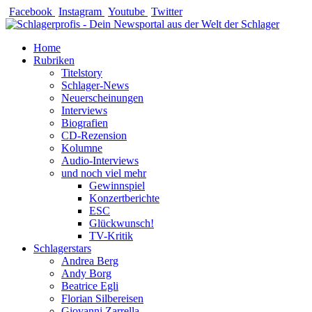
Zum
Facebook
Instagram
Youtube
Twitter
Inhalt
springen
Home
Rubriken
Titelstory
Schlager-News
Neuerscheinungen
Interviews
Biografien
CD-Rezension
Kolumne
Audio-Interviews
und noch viel mehr
Gewinnspiel
Konzertberichte
ESC
Glückwunsch!
TV-Kritik
Schlagerstars
Andrea Berg
Andy Borg
Beatrice Egli
Florian Silbereisen
Giovanni Zarrella