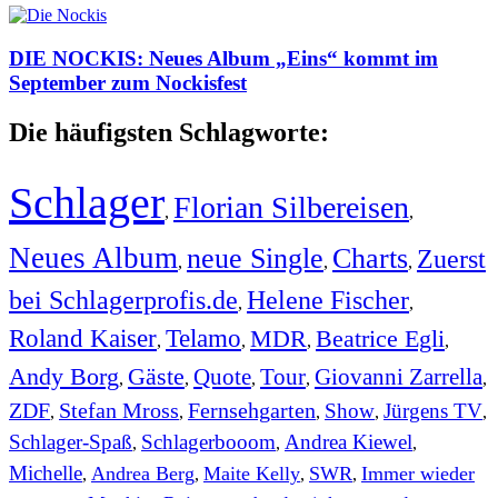
DIE NOCKIS: Neues Album „Eins“ kommt im
September zum Nockisfest
Die häufigsten Schlagworte:
Schlager
Florian Silbereisen
,
,
Neues Album
neue Single
Charts
Zuerst
,
,
,
bei Schlagerprofis.de
Helene Fischer
,
,
Roland Kaiser
Telamo
MDR
Beatrice Egli
,
,
,
,
Andy Borg
Gäste
Quote
Tour
Giovanni Zarrella
,
,
,
,
,
ZDF
Stefan Mross
Fernsehgarten
Show
Jürgens TV
,
,
,
,
,
Schlager-Spaß
Schlagerbooom
Andrea Kiewel
,
,
,
Michelle
Andrea Berg
Maite Kelly
SWR
Immer wieder
,
,
,
,