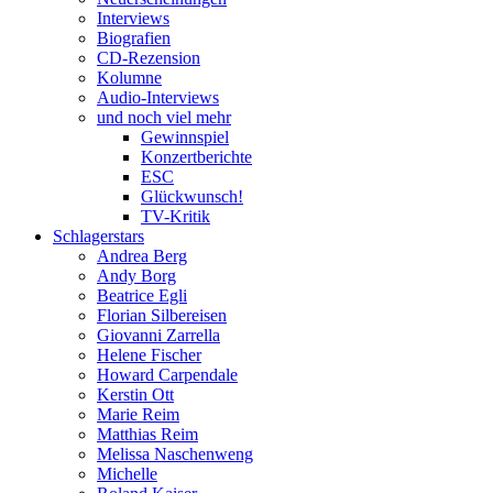
Interviews
Biografien
CD-Rezension
Kolumne
Audio-Interviews
und noch viel mehr
Gewinnspiel
Konzertberichte
ESC
Glückwunsch!
TV-Kritik
Schlagerstars
Andrea Berg
Andy Borg
Beatrice Egli
Florian Silbereisen
Giovanni Zarrella
Helene Fischer
Howard Carpendale
Kerstin Ott
Marie Reim
Matthias Reim
Melissa Naschenweng
Michelle