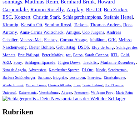
sonntags
Matthias Reim
Bernhard Brink
Howard
,
,
,
Carpendale
Ramon Roselly
Airplay
Best Of
Ben Zucker
,
,
,
,
,
ESC
,
Konzert
,
Christin Stark
,
Schlagerchampions
,
Stefanie Hertel
,
Kimmig
,
Kerstin Ott
,
,
,
,
Semino Rossi
Tickets
Thomas Anders
Ross
,
,
,
,
Antony
Anna-Carina Woitschack
Amigos
Udo Jürgens
Andreas
,
,
,
,
,
,
Gabalier
Vanessa Mai
Fantasy
Corona-Absage
Jubiläum
GfK
Melissa
,
,
,
,
,
Naschenweng
Dieter Bohlen
Geburtstag
DSDS
Eloy de Jong
Schlager des
,
,
,
,
,
,
,
,
Monats
Eric Philippi
Peter Maffay
tot
Fotos
Sarah Connor
RTL
Gold
,
,
,
,
,
,
ARD
Sony
Schlagerhitparade
Jürgen Drews
Tracklist
Marianne Rosenberg
,
,
,
,
,
,
Nino de Angelo
Adventsfest
Kastelruther Spatzen
DJ Ötzi
Nicole
Sendetermin
,
,
,
,
,
,
Barbara Schöneberger
Santiano
Biografie
verstorben
Interview
Einschaltquote
,
,
,
,
,
,
Wiederholung
Vincent Gross
Daniela Alfinito
Live
Sonia Liebing
Kai Pflaume
,
,
,
,
,
,
Universal
Kaisermania
Verschiebung
Absage
Pressetext
Wolfgang Petry
Marie Reim
Rubriken
Titelstory
SchlagerNews
Neuerscheinungen