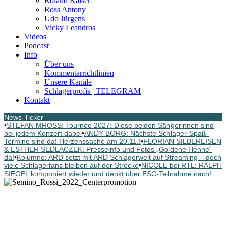
Roland Kaiser
Ross Antony
Udo Jürgens
Vicky Leandros
Videos
Podcast
Info
Über uns
Kommentarrichtlinien
Unsere Kanäle
Schlagerprofis | TELEGRAM
Kontakt
News-Ticker
•
STEFAN MROSS: Tournee 2027: Diese beiden Sängerinnen sind
bei jedem Konzert dabei
•
ANDY BORG: Nächste Schlager-Spaß-
Termine sind da! Herzenssache am 20.11.!
•
FLORIAN SILBEREISEN
& ESTHER SEDLACZEK: Presseinfo und Fotos „Goldene Henne“
da!
•
Kolumne: ARD setzt mit ARD Schlagerwelt auf Streaming – doch
viele Schlagerfans bleiben auf der Strecke
•
NICOLE bei RTL: RALPH
SIEGEL komponiert wieder und denkt über ESC-Teilnahme nach!