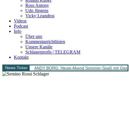
Roland Kaiser
Ross Antony
Udo Jürgens
Vicky Leandros
Videos
Podcast
Info
Über uns
Kommentarrichtlinien
Unsere Kanäle
Schlagerprofis | TELEGRAM
Kontakt
News-Ticker
ANDY BORG: Heute Abend Sommer-Spaß mit Gäs