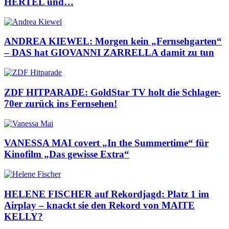
HERTEL und…
ANDREA KIEWEL: Morgen kein „Fernsehgarten“
– DAS hat GIOVANNI ZARRELLA damit zu tun
ZDF HITPARADE: GoldStar TV holt die Schlager-
70er zurück ins Fernsehen!
VANESSA MAI covert „In the Summertime“ für
Kinofilm „Das gewisse Extra“
HELENE FISCHER auf Rekordjagd: Platz 1 im
Airplay – knackt sie den Rekord von MAITE
KELLY?