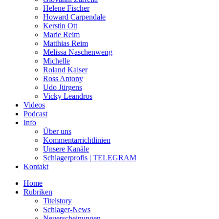
Helene Fischer
Howard Carpendale
Kerstin Ott
Marie Reim
Matthias Reim
Melissa Naschenweng
Michelle
Roland Kaiser
Ross Antony
Udo Jürgens
Vicky Leandros
Videos
Podcast
Info
Über uns
Kommentarrichtlinien
Unsere Kanäle
Schlagerprofis | TELEGRAM
Kontakt
Home
Rubriken
Titelstory
Schlager-News
Neuerscheinungen