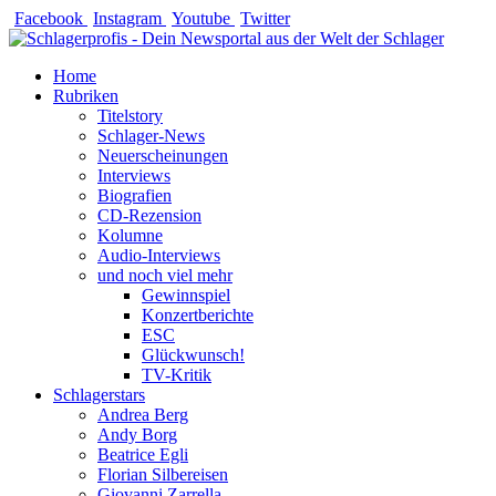
Zum
Facebook
Instagram
Youtube
Twitter
Inhalt
springen
Home
Rubriken
Titelstory
Schlager-News
Neuerscheinungen
Interviews
Biografien
CD-Rezension
Kolumne
Audio-Interviews
und noch viel mehr
Gewinnspiel
Konzertberichte
ESC
Glückwunsch!
TV-Kritik
Schlagerstars
Andrea Berg
Andy Borg
Beatrice Egli
Florian Silbereisen
Giovanni Zarrella