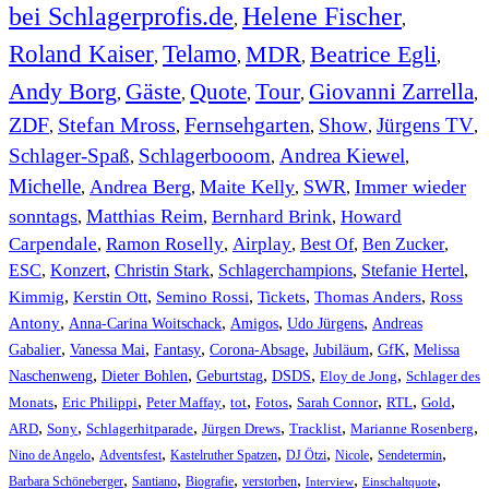
bei Schlagerprofis.de
Helene Fischer
,
,
Roland Kaiser
Telamo
MDR
Beatrice Egli
,
,
,
,
Andy Borg
Gäste
Quote
Tour
Giovanni Zarrella
,
,
,
,
,
ZDF
Stefan Mross
Fernsehgarten
Show
Jürgens TV
,
,
,
,
,
Schlager-Spaß
Schlagerbooom
Andrea Kiewel
,
,
,
Michelle
Andrea Berg
Maite Kelly
SWR
Immer wieder
,
,
,
,
sonntags
Matthias Reim
Bernhard Brink
Howard
,
,
,
Carpendale
Ramon Roselly
Airplay
Best Of
Ben Zucker
,
,
,
,
,
ESC
,
Konzert
,
Christin Stark
,
Schlagerchampions
,
Stefanie Hertel
,
Kimmig
,
Kerstin Ott
,
,
,
,
Semino Rossi
Tickets
Thomas Anders
Ross
,
,
,
,
Antony
Anna-Carina Woitschack
Amigos
Udo Jürgens
Andreas
,
,
,
,
,
,
Gabalier
Vanessa Mai
Fantasy
Corona-Absage
Jubiläum
GfK
Melissa
,
,
,
,
,
Naschenweng
Dieter Bohlen
Geburtstag
DSDS
Eloy de Jong
Schlager des
,
,
,
,
,
,
,
,
Monats
Eric Philippi
Peter Maffay
tot
Fotos
Sarah Connor
RTL
Gold
,
,
,
,
,
,
ARD
Sony
Schlagerhitparade
Jürgen Drews
Tracklist
Marianne Rosenberg
,
,
,
,
,
,
Nino de Angelo
Adventsfest
Kastelruther Spatzen
DJ Ötzi
Nicole
Sendetermin
,
,
,
,
,
,
Barbara Schöneberger
Santiano
Biografie
verstorben
Interview
Einschaltquote