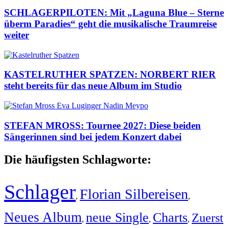
SCHLAGERPILOTEN: Mit „Laguna Blue – Sterne
überm Paradies“ geht die musikalische Traumreise
weiter
KASTELRUTHER SPATZEN: NORBERT RIER
steht bereits für das neue Album im Studio
STEFAN MROSS: Tournee 2027: Diese beiden
Sängerinnen sind bei jedem Konzert dabei
Die häufigsten Schlagworte:
Schlager
Florian Silbereisen
,
,
Neues Album
neue Single
Charts
Zuerst
,
,
,