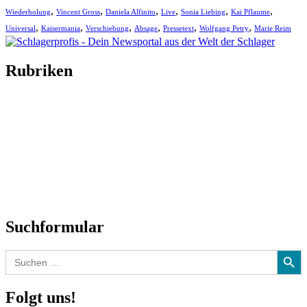
,
,
,
,
,
,
Wiederholung
Vincent Gross
Daniela Alfinito
Live
Sonia Liebing
Kai Pflaume
,
,
,
,
,
,
Universal
Kaisermania
Verschiebung
Absage
Pressetext
Wolfgang Petry
Marie Reim
Rubriken
Titelstory
SchlagerNews
Neuerscheinungen
Interviews
Biographien
CD-Rezension
Kolumne
Audio-Interviews
und mehr…
Suchformular
Search Button
Search
for:
Folgt uns!