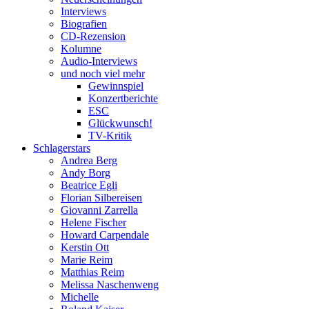
Interviews
Biografien
CD-Rezension
Kolumne
Audio-Interviews
und noch viel mehr
Gewinnspiel
Konzertberichte
ESC
Glückwunsch!
TV-Kritik
Schlagerstars
Andrea Berg
Andy Borg
Beatrice Egli
Florian Silbereisen
Giovanni Zarrella
Helene Fischer
Howard Carpendale
Kerstin Ott
Marie Reim
Matthias Reim
Melissa Naschenweng
Michelle