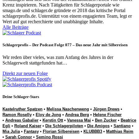
Krenz inspirieren. Nach Tätigkeiten für Schlagerportale wie
smago.de und schlager.de gründete er 2018 das kritische Portal
schlagerprofis.de. Unterstützt von einem engagierten Team, legt er
Wert auf gut recherchierte und unabhängige Inhalte.
Alle Beiträge
Schlagerprofis – Der Podcast Folge 077 – Das neue Jahr mit Silbereisen
Wir reden über vieles, was zum Anfang des Jahres in der
Schlagerwelt stattgefunden hat…
Direkt zur neuen Folge
Deine Schlager-Stars
Kastelruther Spatzen
•
Melissa Naschenweng
•
Jürgen Drews
•
Ramon Roselly
•
Eloy de Jong
•
Andrea Berg
•
Helene Fischer
•
Andreas Gabalier
•
Kerstin Ott
•
Vanessa Mai
•
Ben Zucker
•
Beatrice
Egli
•
Roland Kaiser
•
Die Schlagerpiloten
•
Die Amigos
•
Santiano
•
Mia Julia
•
Fantasy
•
Florian Silbereisen
•
KLUBBB3
•
Matthias Reim
•
Sarah Connor
•
Semino Rossi