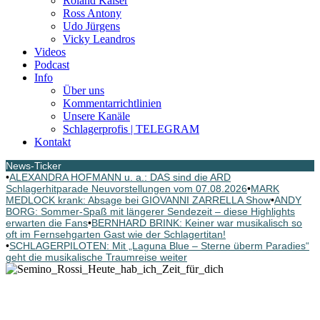
Roland Kaiser
Ross Antony
Udo Jürgens
Vicky Leandros
Videos
Podcast
Info
Über uns
Kommentarrichtlinien
Unsere Kanäle
Schlagerprofis | TELEGRAM
Kontakt
News-Ticker
•
ALEXANDRA HOFMANN u. a.: DAS sind die ARD
Schlagerhitparade Neuvorstellungen vom 07.08.2026
•
MARK
MEDLOCK krank: Absage bei GIOVANNI ZARRELLA Show
•
ANDY
BORG: Sommer-Spaß mit längerer Sendezeit – diese Highlights
erwarten die Fans
•
BERNHARD BRINK: Keiner war musikalisch so
oft im Fernsehgarten Gast wie der Schlagertitan!
•
SCHLAGERPILOTEN: Mit „Laguna Blue – Sterne überm Paradies“
geht die musikalische Traumreise weiter