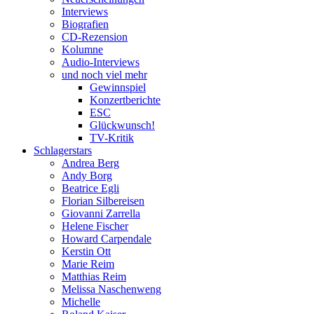
Interviews
Biografien
CD-Rezension
Kolumne
Audio-Interviews
und noch viel mehr
Gewinnspiel
Konzertberichte
ESC
Glückwunsch!
TV-Kritik
Schlagerstars
Andrea Berg
Andy Borg
Beatrice Egli
Florian Silbereisen
Giovanni Zarrella
Helene Fischer
Howard Carpendale
Kerstin Ott
Marie Reim
Matthias Reim
Melissa Naschenweng
Michelle