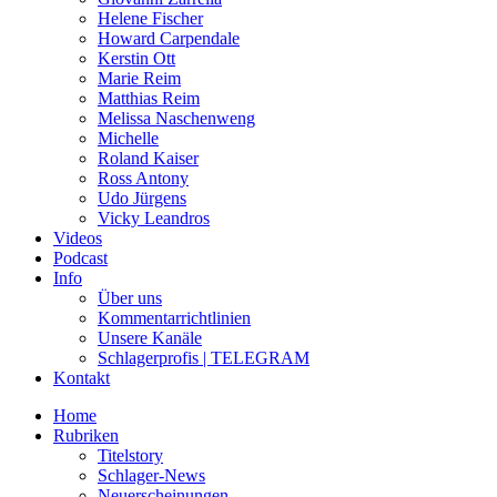
Helene Fischer
Howard Carpendale
Kerstin Ott
Marie Reim
Matthias Reim
Melissa Naschenweng
Michelle
Roland Kaiser
Ross Antony
Udo Jürgens
Vicky Leandros
Videos
Podcast
Info
Über uns
Kommentarrichtlinien
Unsere Kanäle
Schlagerprofis | TELEGRAM
Kontakt
Home
Rubriken
Titelstory
Schlager-News
Neuerscheinungen