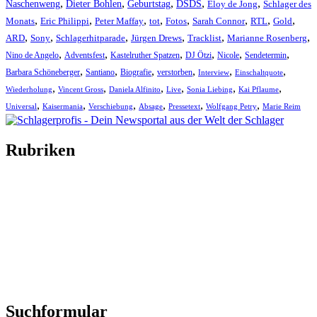
,
,
,
,
,
Naschenweng
Dieter Bohlen
Geburtstag
DSDS
Eloy de Jong
Schlager des
,
,
,
,
,
,
,
,
Monats
Eric Philippi
Peter Maffay
tot
Fotos
Sarah Connor
RTL
Gold
,
,
,
,
,
,
ARD
Sony
Schlagerhitparade
Jürgen Drews
Tracklist
Marianne Rosenberg
,
,
,
,
,
,
Nino de Angelo
Adventsfest
Kastelruther Spatzen
DJ Ötzi
Nicole
Sendetermin
,
,
,
,
,
,
Barbara Schöneberger
Santiano
Biografie
verstorben
Interview
Einschaltquote
,
,
,
,
,
,
Wiederholung
Vincent Gross
Daniela Alfinito
Live
Sonia Liebing
Kai Pflaume
,
,
,
,
,
,
Universal
Kaisermania
Verschiebung
Absage
Pressetext
Wolfgang Petry
Marie Reim
Rubriken
Titelstory
SchlagerNews
Neuerscheinungen
Interviews
Biographien
CD-Rezension
Kolumne
Audio-Interviews
und mehr…
Suchformular