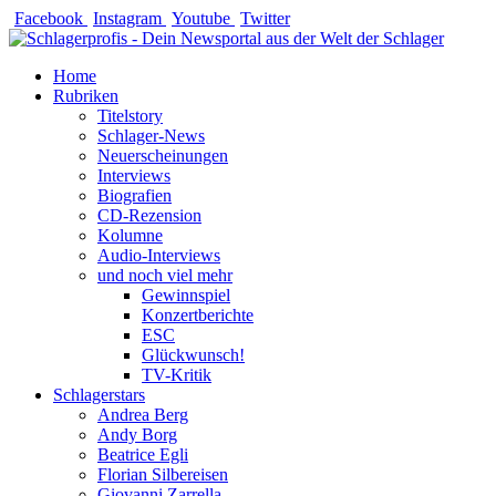
Zum
Facebook
Instagram
Youtube
Twitter
Inhalt
springen
Home
Rubriken
Titelstory
Schlager-News
Neuerscheinungen
Interviews
Biografien
CD-Rezension
Kolumne
Audio-Interviews
und noch viel mehr
Gewinnspiel
Konzertberichte
ESC
Glückwunsch!
TV-Kritik
Schlagerstars
Andrea Berg
Andy Borg
Beatrice Egli
Florian Silbereisen
Giovanni Zarrella