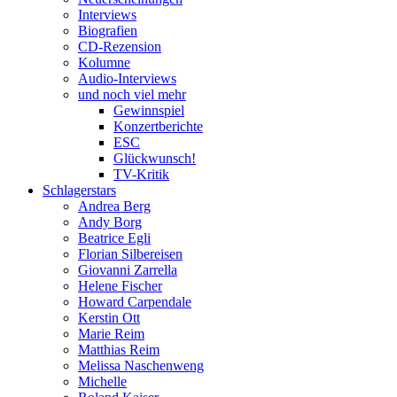
Interviews
Biografien
CD-Rezension
Kolumne
Audio-Interviews
und noch viel mehr
Gewinnspiel
Konzertberichte
ESC
Glückwunsch!
TV-Kritik
Schlagerstars
Andrea Berg
Andy Borg
Beatrice Egli
Florian Silbereisen
Giovanni Zarrella
Helene Fischer
Howard Carpendale
Kerstin Ott
Marie Reim
Matthias Reim
Melissa Naschenweng
Michelle