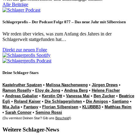
Alle Beiträge
Schlagerprofis – Der Podcast Folge 077 – Das neue Jahr mit Silbereisen
Wir reden über vieles, was zum Anfang des Jahres in der
Schlagerwelt stattgefunden hat…
Direkt zur neuen Folge
Deine Schlager-Stars
Kastelruther Spatzen
•
Melissa Naschenweng
•
Jürgen Drews
•
Ramon Roselly
•
Eloy de Jong
•
Andrea Berg
•
Helene Fischer
•
Andreas Gabalier
•
Kerstin Ott
•
Vanessa Mai
•
Ben Zucker
•
Beatrice
Egli
•
Roland Kaiser
•
Die Schlagerpiloten
•
Die Amigos
•
Santiano
•
Mia Julia
•
Fantasy
•
Florian Silbereisen
•
KLUBBB3
•
Matthias Reim
•
Sarah Connor
•
Semino Rossi
(Du vermisst Deinen Star? Gib uns
Bescheid
!)
Weitere Schlager-News