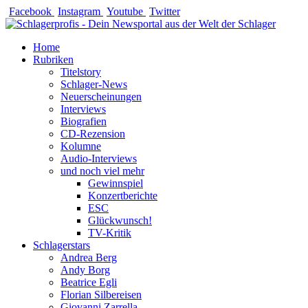
Zum
Facebook
Instagram
Youtube
Twitter
Inhalt
springen
Home
Rubriken
Titelstory
Schlager-News
Neuerscheinungen
Interviews
Biografien
CD-Rezension
Kolumne
Audio-Interviews
und noch viel mehr
Gewinnspiel
Konzertberichte
ESC
Glückwunsch!
TV-Kritik
Schlagerstars
Andrea Berg
Andy Borg
Beatrice Egli
Florian Silbereisen
Giovanni Zarrella