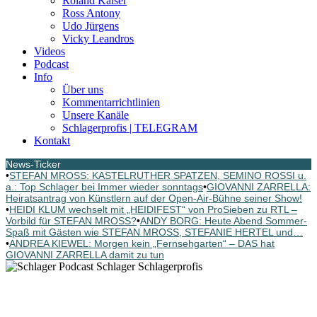
Roland Kaiser
Ross Antony
Udo Jürgens
Vicky Leandros
Videos
Podcast
Info
Über uns
Kommentarrichtlinien
Unsere Kanäle
Schlagerprofis | TELEGRAM
Kontakt
News-Ticker
•
STEFAN MROSS: KASTELRUTHER SPATZEN, SEMINO ROSSI u.
a.: Top Schlager bei Immer wieder sonntags
•
GIOVANNI ZARRELLA:
Heiratsantrag von Künstlern auf der Open-Air-Bühne seiner Show!
•
HEIDI KLUM wechselt mit „HEIDIFEST“ von ProSieben zu RTL –
Vorbild für STEFAN MROSS?
•
ANDY BORG: Heute Abend Sommer-
Spaß mit Gästen wie STEFAN MROSS, STEFANIE HERTEL und…
•
ANDREA KIEWEL: Morgen kein „Fernsehgarten“ – DAS hat
GIOVANNI ZARRELLA damit zu tun