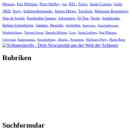
,
,
,
,
,
,
,
,
Monats
Eric Philippi
Peter Maffay
tot
RTL
Fotos
Sarah Connor
Gold
,
,
,
,
,
,
ARD
Sony
Schlagerhitparade
Jürgen Drews
Tracklist
Marianne Rosenberg
,
,
,
,
,
,
Nino de Angelo
Kastelruther Spatzen
Adventsfest
DJ Ötzi
Nicole
Sendetermin
,
,
,
,
,
,
Barbara Schöneberger
Santiano
Biografie
verstorben
Interview
Einschaltquote
,
,
,
,
,
,
Wiederholung
Vincent Gross
Daniela Alfinito
Live
Sonia Liebing
Kai Pflaume
,
,
,
,
,
,
Universal
Kaisermania
Verschiebung
Absage
Pressetext
Wolfgang Petry
Marie Reim
Rubriken
Titelstory
SchlagerNews
Neuerscheinungen
Interviews
Biographien
CD-Rezension
Kolumne
Audio-Interviews
und mehr…
Suchformular