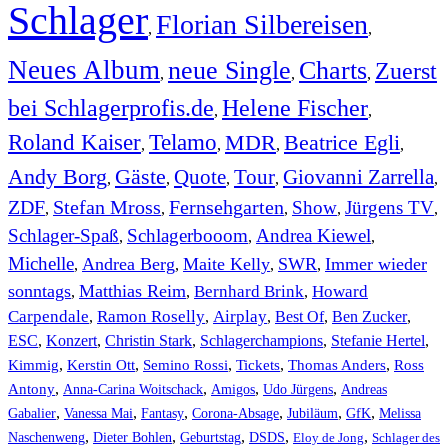
Schlager
Florian Silbereisen
,
,
Neues Album
neue Single
Charts
Zuerst
,
,
,
bei Schlagerprofis.de
Helene Fischer
,
,
Roland Kaiser
Telamo
MDR
Beatrice Egli
,
,
,
,
Andy Borg
Gäste
Quote
Tour
Giovanni Zarrella
,
,
,
,
,
ZDF
Stefan Mross
Fernsehgarten
Show
Jürgens TV
,
,
,
,
,
Schlager-Spaß
Schlagerbooom
Andrea Kiewel
,
,
,
Michelle
Andrea Berg
Maite Kelly
SWR
Immer wieder
,
,
,
,
sonntags
Matthias Reim
Bernhard Brink
Howard
,
,
,
Carpendale
Ramon Roselly
Airplay
Best Of
Ben Zucker
,
,
,
,
,
ESC
,
Konzert
,
Christin Stark
,
Schlagerchampions
,
Stefanie Hertel
,
Kimmig
,
Kerstin Ott
,
,
,
,
Semino Rossi
Tickets
Thomas Anders
Ross
,
,
,
,
Antony
Anna-Carina Woitschack
Amigos
Udo Jürgens
Andreas
,
,
,
,
,
,
Gabalier
Vanessa Mai
Fantasy
Corona-Absage
Jubiläum
GfK
Melissa
,
,
,
,
,
Naschenweng
Dieter Bohlen
Geburtstag
DSDS
Eloy de Jong
Schlager des