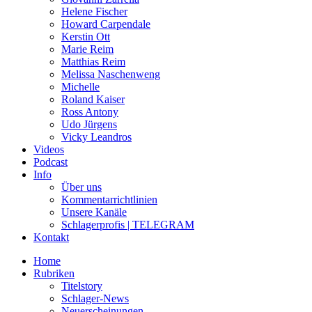
Helene Fischer
Howard Carpendale
Kerstin Ott
Marie Reim
Matthias Reim
Melissa Naschenweng
Michelle
Roland Kaiser
Ross Antony
Udo Jürgens
Vicky Leandros
Videos
Podcast
Info
Über uns
Kommentarrichtlinien
Unsere Kanäle
Schlagerprofis | TELEGRAM
Kontakt
Home
Rubriken
Titelstory
Schlager-News
Neuerscheinungen