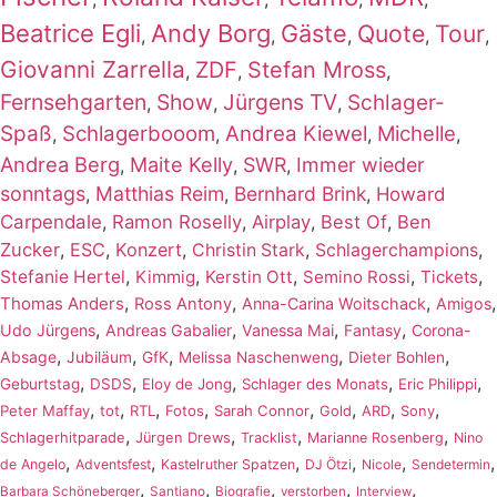
Beatrice Egli
Andy Borg
Gäste
Quote
Tour
,
,
,
,
,
Giovanni Zarrella
ZDF
Stefan Mross
,
,
,
Fernsehgarten
Show
Jürgens TV
Schlager-
,
,
,
Spaß
Schlagerbooom
Andrea Kiewel
Michelle
,
,
,
,
Andrea Berg
Maite Kelly
SWR
Immer wieder
,
,
,
sonntags
Matthias Reim
Bernhard Brink
,
,
,
Howard
Carpendale
,
Ramon Roselly
,
Airplay
,
Best Of
,
Ben
Zucker
,
ESC
,
Konzert
,
,
,
Christin Stark
Schlagerchampions
,
,
,
,
,
Stefanie Hertel
Kimmig
Kerstin Ott
Semino Rossi
Tickets
,
,
,
,
Thomas Anders
Ross Antony
Anna-Carina Woitschack
Amigos
,
,
,
,
Udo Jürgens
Andreas Gabalier
Vanessa Mai
Fantasy
Corona-
,
,
,
,
,
Absage
Jubiläum
GfK
Melissa Naschenweng
Dieter Bohlen
,
,
,
,
,
Geburtstag
DSDS
Eloy de Jong
Schlager des Monats
Eric Philippi
,
,
,
,
,
,
,
,
Peter Maffay
tot
RTL
Fotos
Sarah Connor
Gold
ARD
Sony
,
,
,
,
Schlagerhitparade
Jürgen Drews
Tracklist
Marianne Rosenberg
Nino
,
,
,
,
,
,
de Angelo
Adventsfest
Kastelruther Spatzen
DJ Ötzi
Nicole
Sendetermin
,
,
,
,
,
Barbara Schöneberger
Santiano
Biografie
verstorben
Interview