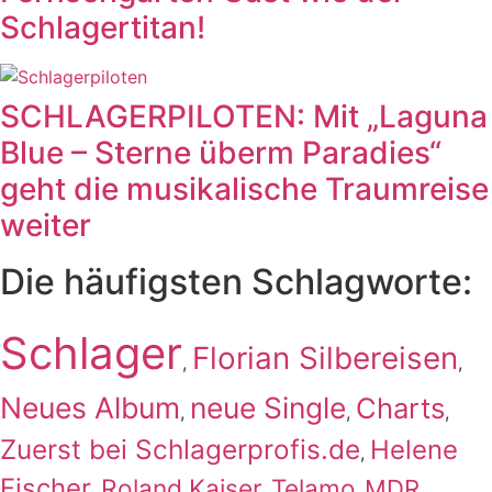
Schlagertitan!
SCHLAGERPILOTEN: Mit „Laguna
Blue – Sterne überm Paradies“
geht die musikalische Traumreise
weiter
Die häufigsten Schlagworte:
Schlager
Florian Silbereisen
,
,
Neues Album
neue Single
Charts
,
,
,
Zuerst bei Schlagerprofis.de
Helene
,
Fischer
Roland Kaiser
Telamo
MDR
,
,
,
,