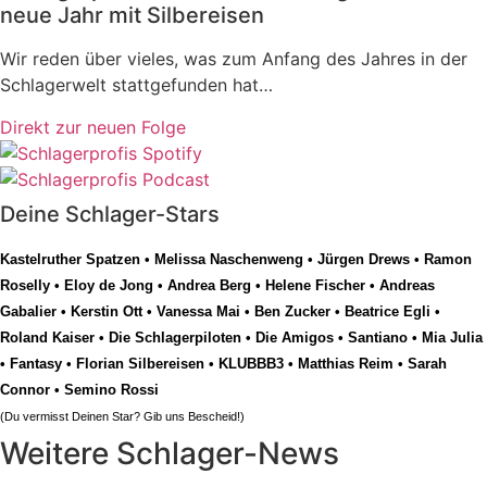
neue Jahr mit Silbereisen
Wir reden über vieles, was zum Anfang des Jahres in der
Schlagerwelt stattgefunden hat…
Direkt zur neuen Folge
Deine Schlager-Stars
Kastelruther Spatzen
•
Melissa Naschenweng
•
Jürgen Drews
•
Ramon
Roselly
•
Eloy de Jong
•
Andrea Berg
•
Helene Fischer
•
Andreas
Gabalier
•
Kerstin Ott
•
Vanessa Mai
•
Ben Zucker
•
Beatrice Egli
•
Roland Kaiser
•
Die Schlagerpiloten
•
Die Amigos
•
Santiano
•
Mia Julia
•
Fantasy
•
Florian Silbereisen
•
KLUBBB3
•
Matthias Reim
•
Sarah
Connor
•
Semino Rossi
(Du vermisst Deinen Star? Gib uns
Bescheid
!)
Weitere Schlager-News