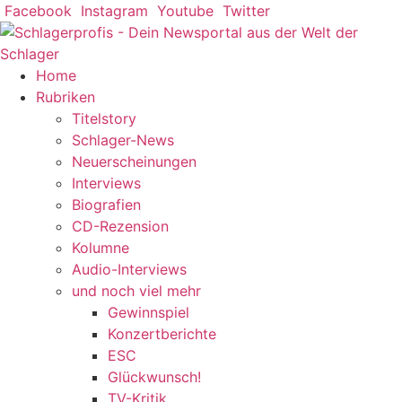
Zum
Facebook
Instagram
Youtube
Twitter
Inhalt
springen
Home
Rubriken
Titelstory
Schlager-News
Neuerscheinungen
Interviews
Biografien
CD-Rezension
Kolumne
Audio-Interviews
und noch viel mehr
Gewinnspiel
Konzertberichte
ESC
Glückwunsch!
TV-Kritik