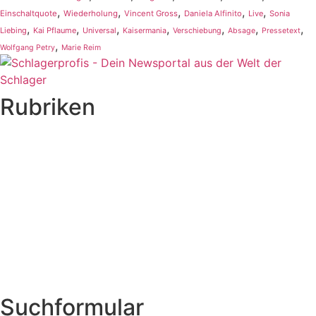
,
,
,
,
,
Einschaltquote
Wiederholung
Vincent Gross
Daniela Alfinito
Live
Sonia
,
,
,
,
,
,
,
Liebing
Kai Pflaume
Universal
Kaisermania
Verschiebung
Absage
Pressetext
,
Wolfgang Petry
Marie Reim
Rubriken
Titelstory
SchlagerNews
Neuerscheinungen
Interviews
Biographien
CD-Rezension
Kolumne
Audio-Interviews
und mehr…
Suchformular