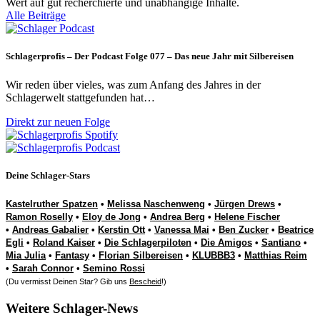
Wert auf gut recherchierte und unabhängige Inhalte.
Alle Beiträge
Schlagerprofis – Der Podcast Folge 077 – Das neue Jahr mit Silbereisen
Wir reden über vieles, was zum Anfang des Jahres in der
Schlagerwelt stattgefunden hat…
Direkt zur neuen Folge
Deine Schlager-Stars
Kastelruther Spatzen
•
Melissa Naschenweng
•
Jürgen Drews
•
Ramon Roselly
•
Eloy de Jong
•
Andrea Berg
•
Helene Fischer
•
Andreas Gabalier
•
Kerstin Ott
•
Vanessa Mai
•
Ben Zucker
•
Beatrice
Egli
•
Roland Kaiser
•
Die Schlagerpiloten
•
Die Amigos
•
Santiano
•
Mia Julia
•
Fantasy
•
Florian Silbereisen
•
KLUBBB3
•
Matthias Reim
•
Sarah Connor
•
Semino Rossi
(Du vermisst Deinen Star? Gib uns
Bescheid
!)
Weitere Schlager-News