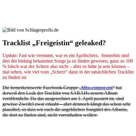
Tracklist „Freigeistin“ geleaked?
Update: Fast wie vermutet, war es ein Aprilscherz. Immerhin sind
drei der bislang bekannten Songs ja zu finden gewesen, ganz so 100
% falsch war der Scherz also nicht – aber es hätte ja sein können –
mal sehen, wie viel vom „Scherz“ dann in der tatsächlichen Tracklist
zu finden ist:
Die bemerkenswerte Facebook-Gruppe „
Miss-connor.org
“ hat
derweil den Leak der Tracklist von SARAHs neuem Album
veröffentlicht. Da das ausgerechnet am 1. April passiert ist, sind
gewisse Zweifel zwar erlaubt – aber dennoch klingt das schon sehr
plausibel, so dass wir euch die angeblichen Songtitel des Albums,
die dort zu finden sind, nicht vorenthalten wollen: