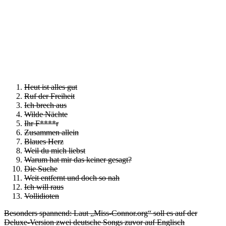
Heut ist alles gut
Ruf der Freiheit
Ich brech aus
Wilde Nächte
Ihr F****r
Zusammen allein
Blaues Herz
Weil du mich liebst
Warum hat mir das keiner gesagt?
Die Suche
Weit entfernt und doch so nah
Ich will raus
Vollidioten
Besonders spannend: Laut „Miss-Connor.org“ soll es auf der
Deluxe-Version zwei deutsche Songs zuvor auf Englisch