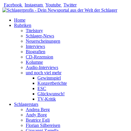
Zum
Facebook
Instagram
Youtube
Twitter
Inhalt
springen
Home
Rubriken
Titelstory
Schlager-News
Neuerscheinungen
Interviews
Biografien
CD-Rezension
Kolumne
Audio-Interviews
und noch viel mehr
Gewinnspiel
Konzertberichte
ESC
Glückwunsch!
TV-Kritik
Schlagerstars
Andrea Berg
Andy Borg
Beatrice Egli
Florian Silbereisen
Giovanni Zarrella