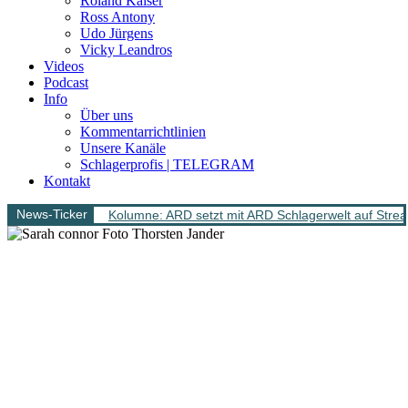
Roland Kaiser
Ross Antony
Udo Jürgens
Vicky Leandros
Videos
Podcast
Info
Über uns
Kommentarrichtlinien
Unsere Kanäle
Schlagerprofis | TELEGRAM
Kontakt
News-Ticker
Kolumne: ARD setzt mit ARD Schlagerwelt auf Stream