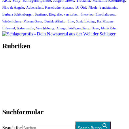
,
,
,
,
,
,
ARD
Sony
Schlagerhitparade
Jürgen Drews
Tracklist
Marianne Rosenberg
,
,
,
,
,
,
Nino de Angelo
Adventsfest
Kastelruther Spatzen
DJ Ötzi
Nicole
Sendetermin
,
,
,
,
,
,
Barbara Schöneberger
Santiano
Biografie
verstorben
Interview
Einschaltquote
,
,
,
,
,
,
Wiederholung
Vincent Gross
Daniela Alfinito
Live
Sonia Liebing
Kai Pflaume
,
,
,
,
,
,
Universal
Kaisermania
Verschiebung
Absage
Wolfgang Petry
Duett
Marie Reim
Rubriken
Titelstory
SchlagerNews
Neuerscheinungen
Interviews
Biographien
CD-Rezension
Kolumne
Audio-Interviews
und mehr…
Suchformular
Search for:
Search Button