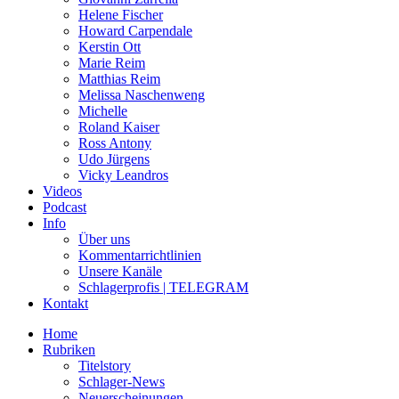
Helene Fischer
Howard Carpendale
Kerstin Ott
Marie Reim
Matthias Reim
Melissa Naschenweng
Michelle
Roland Kaiser
Ross Antony
Udo Jürgens
Vicky Leandros
Videos
Podcast
Info
Über uns
Kommentarrichtlinien
Unsere Kanäle
Schlagerprofis | TELEGRAM
Kontakt
Home
Rubriken
Titelstory
Schlager-News
Neuerscheinungen