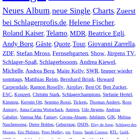
Neues Album
neue Single
Charts
Zuerst
,
,
,
bei Schlagerprofis.de
Helene Fischer
,
,
Roland Kaiser
Telamo
MDR
Beatrice Egli
,
,
,
,
Andy Borg
Gäste
Quote
Tour
Giovanni Zarrella
,
,
,
,
,
ZDF
Stefan Mross
Fernsehgarten
Show
Jürgens TV
,
,
,
,
,
Schlager-Spaß
Schlagerbooom
Andrea Kiewel
,
,
,
Michelle
Andrea Berg
Maite Kelly
SWR
Immer wieder
,
,
,
,
sonntags
Matthias Reim
Bernhard Brink
Howard
,
,
,
Carpendale
Ramon Roselly
Airplay
Best Of
Ben Zucker
,
,
,
,
,
ESC
,
Konzert
,
Christin Stark
,
Schlagerchampions
,
Stefanie Hertel
,
Kimmig
,
Kerstin Ott
,
,
,
,
Semino Rossi
Tickets
Thomas Anders
Ross
,
,
,
,
Antony
Anna-Carina Woitschack
Amigos
Udo Jürgens
Andreas
,
,
,
,
,
,
Gabalier
Vanessa Mai
Fantasy
Corona-Absage
Jubiläum
GfK
Melissa
,
,
,
,
,
Naschenweng
Dieter Bohlen
Geburtstag
DSDS
Eloy de Jong
Schlager des
,
,
,
,
,
,
,
,
Monats
Eric Philippi
Peter Maffay
tot
Fotos
Sarah Connor
RTL
Gold