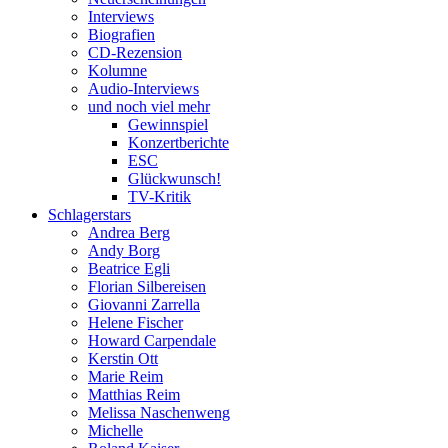
Interviews
Biografien
CD-Rezension
Kolumne
Audio-Interviews
und noch viel mehr
Gewinnspiel
Konzertberichte
ESC
Glückwunsch!
TV-Kritik
Schlagerstars
Andrea Berg
Andy Borg
Beatrice Egli
Florian Silbereisen
Giovanni Zarrella
Helene Fischer
Howard Carpendale
Kerstin Ott
Marie Reim
Matthias Reim
Melissa Naschenweng
Michelle