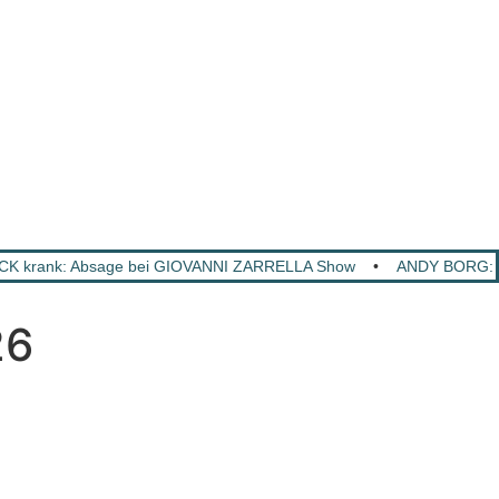
 krank: Absage bei GIOVANNI ZARRELLA Show
•
ANDY BORG: So
26