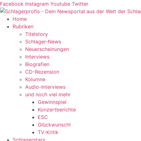
Zum
Facebook
Instagram
Youtube
Twitter
Inhalt
springen
Home
Rubriken
Titelstory
Schlager-News
Neuerscheinungen
Interviews
Biografien
CD-Rezension
Kolumne
Audio-Interviews
und noch viel mehr
Gewinnspiel
Konzertberichte
ESC
Glückwunsch!
TV-Kritik
Schlagerstars