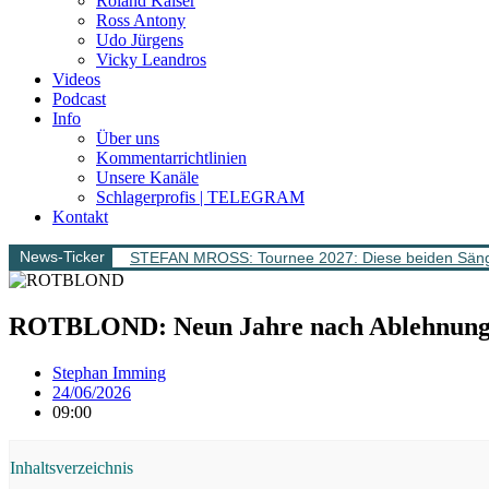
Roland Kaiser
Ross Antony
Udo Jürgens
Vicky Leandros
Videos
Podcast
Info
Über uns
Kommentarrichtlinien
Unsere Kanäle
Schlagerprofis | TELEGRAM
Kontakt
News-Ticker
STEFAN MROSS: Tournee 2027: Diese beiden Sänge
ROTBLOND: Neun Jahre nach Ablehnung nun
Stephan Imming
24/06/2026
09:00
Inhaltsverzeichnis