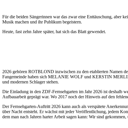
Für die beiden Sängerinnen war das zwar eine Enttäuschung, aber kein 
Musik machen und ihr Publikum begeistern.
Heute, fast zehn Jahre später, hat sich das Blatt gewendet.
2026 gehören ROTBLOND inzwischen zu den etablierten Namen der deu
Fangemeinde haben sich MELANIE WOLF und KERSTIN MERLIN einen f
und modernen Schlager stehen.
Die Einladung in den ZDF-Fernsehgarten im Jahr 2026 ist deshalb weit
Aufbauarbeit geprägt war. Wo 2017 noch der Hinweis auf den fehlend
Der Fernsehgarten-Auftritt 2026 kann auch als verspätete Anerkenn
über Nacht entsteht. Er wächst mit jeder Veröffentlichung, jedem Ko
dem man nach Jahren harter Arbeit sagen kann: Wir sind gekommen, 