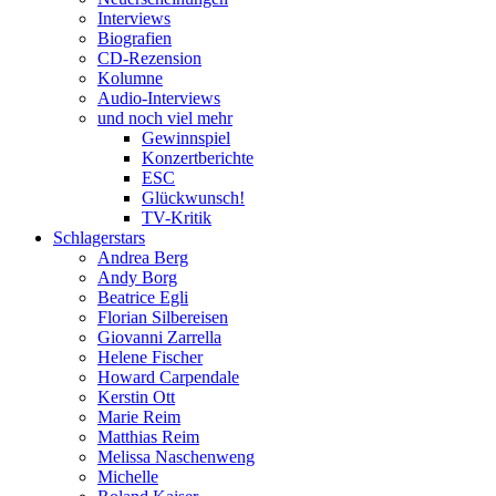
Interviews
Biografien
CD-Rezension
Kolumne
Audio-Interviews
und noch viel mehr
Gewinnspiel
Konzertberichte
ESC
Glückwunsch!
TV-Kritik
Schlagerstars
Andrea Berg
Andy Borg
Beatrice Egli
Florian Silbereisen
Giovanni Zarrella
Helene Fischer
Howard Carpendale
Kerstin Ott
Marie Reim
Matthias Reim
Melissa Naschenweng
Michelle