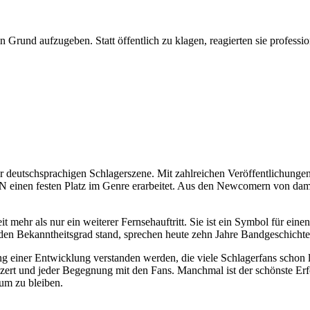
Grund aufzugeben. Statt öffentlich zu klagen, reagierten sie professio
tschsprachigen Schlagerszene. Mit zahlreichen Veröffentlichungen, e
esten Platz im Genre erarbeitet. Aus den Newcomern von damals si
 mehr als nur ein weiterer Fernsehauftritt. Sie ist ein Symbol für ei
en Bekanntheitsgrad stand, sprechen heute zehn Jahre Bandgeschichte 
ung einer Entwicklung verstanden werden, die viele Schlagerfans sc
nzert und jeder Begegnung mit den Fans. Manchmal ist der schönste Erfo
um zu bleiben.