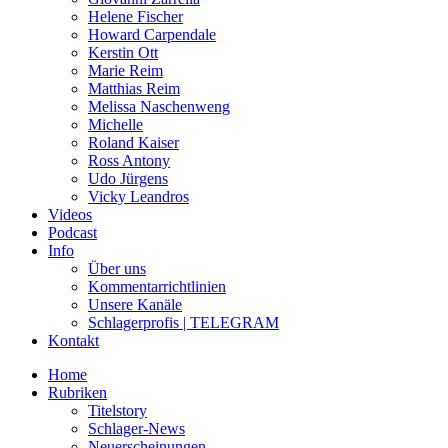
Helene Fischer
Howard Carpendale
Kerstin Ott
Marie Reim
Matthias Reim
Melissa Naschenweng
Michelle
Roland Kaiser
Ross Antony
Udo Jürgens
Vicky Leandros
Videos
Podcast
Info
Über uns
Kommentarrichtlinien
Unsere Kanäle
Schlagerprofis | TELEGRAM
Kontakt
Home
Rubriken
Titelstory
Schlager-News
Neuerscheinungen