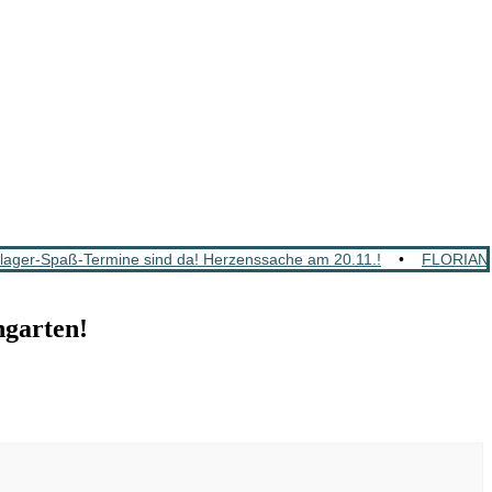
ger-Spaß-Termine sind da! Herzenssache am 20.11.!
•
FLORIAN 
hgarten!