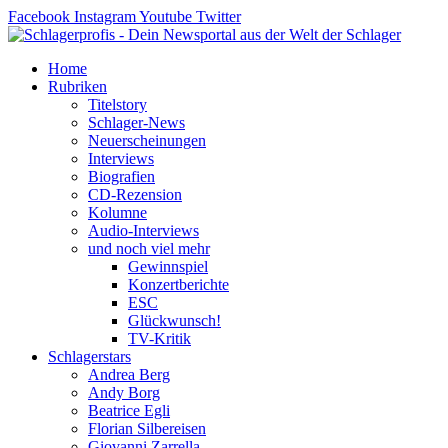
Zum
Facebook
Instagram
Youtube
Twitter
Inhalt
springen
Home
Rubriken
Titelstory
Schlager-News
Neuerscheinungen
Interviews
Biografien
CD-Rezension
Kolumne
Audio-Interviews
und noch viel mehr
Gewinnspiel
Konzertberichte
ESC
Glückwunsch!
TV-Kritik
Schlagerstars
Andrea Berg
Andy Borg
Beatrice Egli
Florian Silbereisen
Giovanni Zarrella