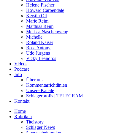
Helene Fischer
Howard Carpendale
Kerstin Ott
Marie Reim
Matthias Reim
Melissa Naschenweng
Michelle
Roland Kaiser
Ross Antony
Udo Jürgens
Vicky Leandros
Videos
Podcast
Info
Über uns
Kommentarrichtlinien
Unsere Kanäle
Schlagerprofis | TELEGRAM
Kontakt
Home
Rubriken
Titelstory
Schlager-News
Neuerscheinungen