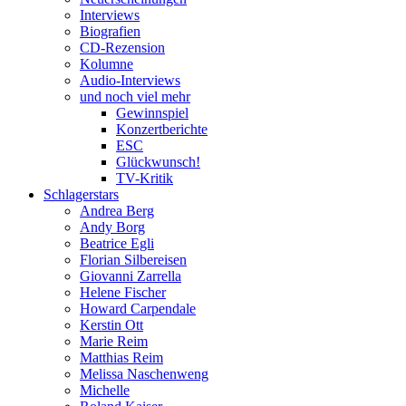
Interviews
Biografien
CD-Rezension
Kolumne
Audio-Interviews
und noch viel mehr
Gewinnspiel
Konzertberichte
ESC
Glückwunsch!
TV-Kritik
Schlagerstars
Andrea Berg
Andy Borg
Beatrice Egli
Florian Silbereisen
Giovanni Zarrella
Helene Fischer
Howard Carpendale
Kerstin Ott
Marie Reim
Matthias Reim
Melissa Naschenweng
Michelle