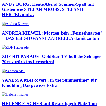
ANDY BORG: Heute Abend Sommer-Spaß mit
Gästen wie STEFAN MROSS, STEFANIE
HERTEL und…
ANDREA KIEWEL: Morgen kein „Fernsehgarten“
– DAS hat GIOVANNI ZARRELLA damit zu tun
ZDF HITPARADE: GoldStar TV holt die Schlager-
70er zurück ins Fernsehen!
VANESSA MAI covert „In the Summertime“ für
Kinofilm „Das gewisse Extra“
HELENE FISCHER auf Rekordjagd: Platz 1 im