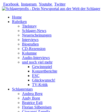
Zum
Facebook
Instagram
Youtube
Twitter
Inhalt
springen
Home
Rubriken
Titelstory
Schlager-News
Neuerscheinungen
Interviews
Biografien
CD-Rezension
Kolumne
Audio-Interviews
und noch viel mehr
Gewinnspiel
Konzertberichte
ESC
Glückwunsch!
TV-Kritik
Schlagerstars
Andrea Berg
Andy Borg
Beatrice Egli
Florian Silbereisen
Giovanni Zarrella