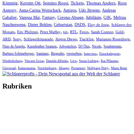
Kimmig
,
Kerstin Ott
,
,
,
,
Semino Rossi
Tickets
Thomas Anders
Ross
,
,
,
,
Antony
Anna-Carina Woitschack
Amigos
Udo Jürgens
Andreas
,
,
,
,
,
,
Gabalier
Vanessa Mai
Fantasy
Corona-Absage
Jubiläum
GfK
Melissa
,
,
,
,
,
Naschenweng
Dieter Bohlen
Geburtstag
DSDS
Eloy de Jong
Schlager des
,
,
,
,
,
,
,
,
Monats
Eric Philippi
Peter Maffay
tot
RTL
Fotos
Sarah Connor
Gold
,
,
,
,
,
,
ARD
Sony
Schlagerhitparade
Jürgen Drews
Tracklist
Marianne Rosenberg
,
,
,
,
,
,
Nino de Angelo
Kastelruther Spatzen
Adventsfest
DJ Ötzi
Nicole
Sendetermin
,
,
,
,
,
,
Barbara Schöneberger
Santiano
Biografie
verstorben
Interview
Einschaltquote
,
,
,
,
,
,
Wiederholung
Vincent Gross
Daniela Alfinito
Live
Sonia Liebing
Kai Pflaume
,
,
,
,
,
,
Universal
Kaisermania
Verschiebung
Absage
Pressetext
Wolfgang Petry
Marie Reim
Rubriken
Titelstory
SchlagerNews
Neuerscheinungen
Interviews
Biographien
CD-Rezension
Kolumne