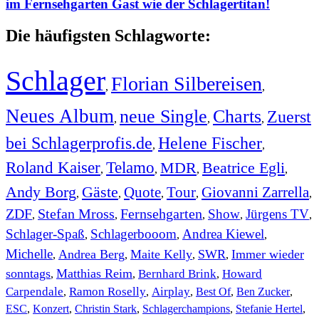
im Fernsehgarten Gast wie der Schlagertitan!
Die häufigsten Schlagworte:
Schlager
Florian Silbereisen
,
,
Neues Album
neue Single
Charts
Zuerst
,
,
,
bei Schlagerprofis.de
Helene Fischer
,
,
Roland Kaiser
Telamo
MDR
Beatrice Egli
,
,
,
,
Andy Borg
Gäste
Quote
Tour
Giovanni Zarrella
,
,
,
,
,
ZDF
Stefan Mross
Fernsehgarten
Show
Jürgens TV
,
,
,
,
,
Schlager-Spaß
Schlagerbooom
Andrea Kiewel
,
,
,
Michelle
Andrea Berg
Maite Kelly
SWR
Immer wieder
,
,
,
,
sonntags
Matthias Reim
Bernhard Brink
Howard
,
,
,
Carpendale
Ramon Roselly
Airplay
Best Of
Ben Zucker
,
,
,
,
,
ESC
,
Konzert
,
Christin Stark
,
Schlagerchampions
,
Stefanie Hertel
,