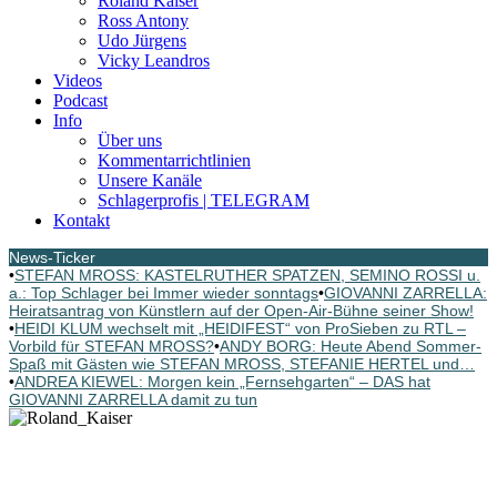
Roland Kaiser
Ross Antony
Udo Jürgens
Vicky Leandros
Videos
Podcast
Info
Über uns
Kommentarrichtlinien
Unsere Kanäle
Schlagerprofis | TELEGRAM
Kontakt
News-Ticker
•
STEFAN MROSS: KASTELRUTHER SPATZEN, SEMINO ROSSI u.
a.: Top Schlager bei Immer wieder sonntags
•
GIOVANNI ZARRELLA:
Heiratsantrag von Künstlern auf der Open-Air-Bühne seiner Show!
•
HEIDI KLUM wechselt mit „HEIDIFEST“ von ProSieben zu RTL –
Vorbild für STEFAN MROSS?
•
ANDY BORG: Heute Abend Sommer-
Spaß mit Gästen wie STEFAN MROSS, STEFANIE HERTEL und…
•
ANDREA KIEWEL: Morgen kein „Fernsehgarten“ – DAS hat
GIOVANNI ZARRELLA damit zu tun