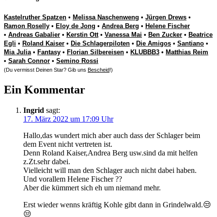
Kastelruther Spatzen
•
Melissa Naschenweng
•
Jürgen Drews
•
Ramon Roselly
•
Eloy de Jong
•
Andrea Berg
•
Helene Fischer
•
Andreas Gabalier
•
Kerstin Ott
•
Vanessa Mai
•
Ben Zucker
•
Beatrice
Egli
•
Roland Kaiser
•
Die Schlagerpiloten
•
Die Amigos
•
Santiano
•
Mia Julia
•
Fantasy
•
Florian Silbereisen
•
KLUBBB3
•
Matthias Reim
•
Sarah Connor
•
Semino Rossi
(Du vermisst Deinen Star? Gib uns
Bescheid
!)
Ein Kommentar
Ingrid
sagt:
17. März 2022 um 17:09 Uhr
Hallo,das wundert mich aber auch dass der Schlager beim
dem Event nicht vertreten ist.
Denn Roland Kaiser,Andrea Berg usw.sind da mit helfen
z.Zt.sehr dabei.
Vielleicht will man den Schlager auch nicht dabei haben.
Und vorallem Helene Fischer ??
Aber die kümmert sich eh um niemand mehr.
Erst wieder wenns kräftig Kohle gibt dann in Grindelwald.😒
😒