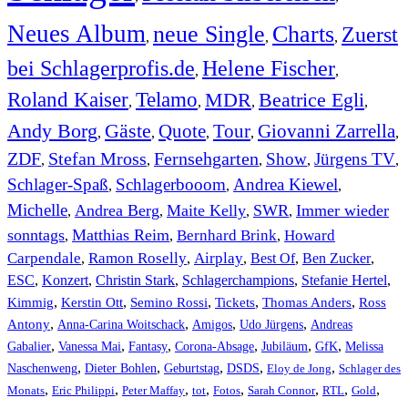
Neues Album
neue Single
Charts
Zuerst
,
,
,
bei Schlagerprofis.de
Helene Fischer
,
,
Roland Kaiser
Telamo
MDR
Beatrice Egli
,
,
,
,
Andy Borg
Gäste
Quote
Tour
Giovanni Zarrella
,
,
,
,
,
ZDF
Stefan Mross
Fernsehgarten
Show
Jürgens TV
,
,
,
,
,
Schlager-Spaß
Schlagerbooom
Andrea Kiewel
,
,
,
Michelle
Andrea Berg
Maite Kelly
SWR
Immer wieder
,
,
,
,
sonntags
Matthias Reim
Bernhard Brink
Howard
,
,
,
Carpendale
Ramon Roselly
Airplay
Best Of
Ben Zucker
,
,
,
,
,
ESC
,
Konzert
,
Christin Stark
,
Schlagerchampions
,
Stefanie Hertel
,
Kimmig
,
Kerstin Ott
,
,
,
,
Semino Rossi
Tickets
Thomas Anders
Ross
,
,
,
,
Antony
Anna-Carina Woitschack
Amigos
Udo Jürgens
Andreas
,
,
,
,
,
,
Gabalier
Vanessa Mai
Fantasy
Corona-Absage
Jubiläum
GfK
Melissa
,
,
,
,
,
Naschenweng
Dieter Bohlen
Geburtstag
DSDS
Eloy de Jong
Schlager des
,
,
,
,
,
,
,
,
Monats
Eric Philippi
Peter Maffay
tot
Fotos
Sarah Connor
RTL
Gold