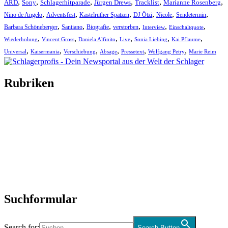
,
,
,
,
,
,
ARD
Sony
Schlagerhitparade
Jürgen Drews
Tracklist
Marianne Rosenberg
,
,
,
,
,
,
Nino de Angelo
Adventsfest
Kastelruther Spatzen
DJ Ötzi
Nicole
Sendetermin
,
,
,
,
,
,
Barbara Schöneberger
Santiano
Biografie
verstorben
Interview
Einschaltquote
,
,
,
,
,
,
Wiederholung
Vincent Gross
Daniela Alfinito
Live
Sonia Liebing
Kai Pflaume
,
,
,
,
,
,
Universal
Kaisermania
Verschiebung
Absage
Pressetext
Wolfgang Petry
Marie Reim
Rubriken
Titelstory
SchlagerNews
Neuerscheinungen
Interviews
Biographien
CD-Rezension
Kolumne
Audio-Interviews
und mehr…
Suchformular
Search for:
Search Button