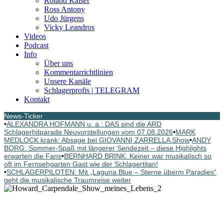
Roland Kaiser
Ross Antony
Udo Jürgens
Vicky Leandros
Videos
Podcast
Info
Über uns
Kommentarrichtlinien
Unsere Kanäle
Schlagerprofis | TELEGRAM
Kontakt
News-Ticker
•
ALEXANDRA HOFMANN u. a.: DAS sind die ARD
Schlagerhitparade Neuvorstellungen vom 07.08.2026
•
MARK
MEDLOCK krank: Absage bei GIOVANNI ZARRELLA Show
•
ANDY
BORG: Sommer-Spaß mit längerer Sendezeit – diese Highlights
erwarten die Fans
•
BERNHARD BRINK: Keiner war musikalisch so
oft im Fernsehgarten Gast wie der Schlagertitan!
•
SCHLAGERPILOTEN: Mit „Laguna Blue – Sterne überm Paradies“
geht die musikalische Traumreise weiter