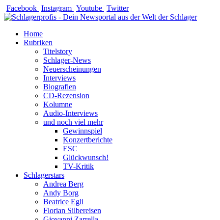
Zum
Facebook
Instagram
Youtube
Twitter
Inhalt
springen
Home
Rubriken
Titelstory
Schlager-News
Neuerscheinungen
Interviews
Biografien
CD-Rezension
Kolumne
Audio-Interviews
und noch viel mehr
Gewinnspiel
Konzertberichte
ESC
Glückwunsch!
TV-Kritik
Schlagerstars
Andrea Berg
Andy Borg
Beatrice Egli
Florian Silbereisen
Giovanni Zarrella