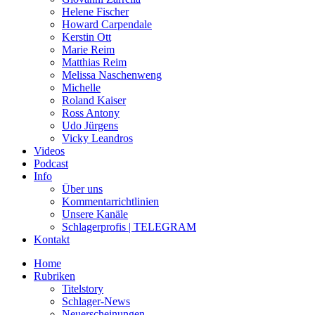
Helene Fischer
Howard Carpendale
Kerstin Ott
Marie Reim
Matthias Reim
Melissa Naschenweng
Michelle
Roland Kaiser
Ross Antony
Udo Jürgens
Vicky Leandros
Videos
Podcast
Info
Über uns
Kommentarrichtlinien
Unsere Kanäle
Schlagerprofis | TELEGRAM
Kontakt
Home
Rubriken
Titelstory
Schlager-News
Neuerscheinungen