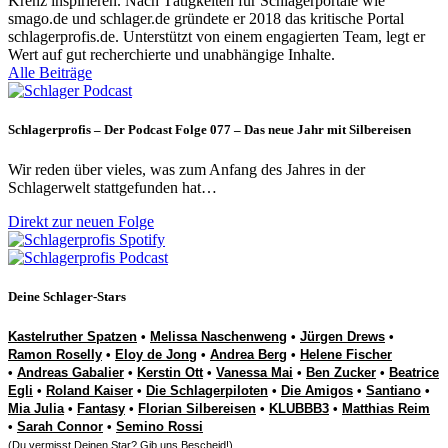
Krenz inspirieren. Nach Tätigkeiten für Schlagerportale wie
smago.de und schlager.de gründete er 2018 das kritische Portal
schlagerprofis.de. Unterstützt von einem engagierten Team, legt er
Wert auf gut recherchierte und unabhängige Inhalte.
Alle Beiträge
Schlagerprofis – Der Podcast Folge 077 – Das neue Jahr mit Silbereisen
Wir reden über vieles, was zum Anfang des Jahres in der
Schlagerwelt stattgefunden hat…
Direkt zur neuen Folge
Deine Schlager-Stars
Kastelruther Spatzen
•
Melissa Naschenweng
•
Jürgen Drews
•
Ramon Roselly
•
Eloy de Jong
•
Andrea Berg
•
Helene Fischer
•
Andreas Gabalier
•
Kerstin Ott
•
Vanessa Mai
•
Ben Zucker
•
Beatrice
Egli
•
Roland Kaiser
•
Die Schlagerpiloten
•
Die Amigos
•
Santiano
•
Mia Julia
•
Fantasy
•
Florian Silbereisen
•
KLUBBB3
•
Matthias Reim
•
Sarah Connor
•
Semino Rossi
(Du vermisst Deinen Star? Gib uns
Bescheid
!)