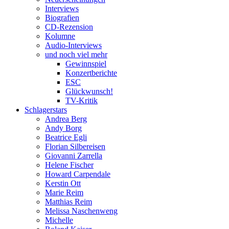
Interviews
Biografien
CD-Rezension
Kolumne
Audio-Interviews
und noch viel mehr
Gewinnspiel
Konzertberichte
ESC
Glückwunsch!
TV-Kritik
Schlagerstars
Andrea Berg
Andy Borg
Beatrice Egli
Florian Silbereisen
Giovanni Zarrella
Helene Fischer
Howard Carpendale
Kerstin Ott
Marie Reim
Matthias Reim
Melissa Naschenweng
Michelle