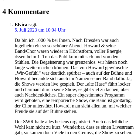
4 Kommentare
Elvira
sagt:
5. Juli 2023 um 10:04 Uhr
Da bin ich 1000 % bei Ihnen. Nach Dresden war auch
Ingelheim ein so so schöner Abend. Howard & seine
Band/Chor waren wieder in Höchstform, voller Energie,
rissen beim 1. Ton das Publikum mit sich und von den
Stühlen. Die Begeisterung war grenzenlos, wir hätten noch
lange weitermachen können. Das von Howard gewünschte
„Wir-Gefühl“ war deutlich spürbar – auch auf der Bühne und
Howard bedankte sich auch im Namen seiner Band dafür. Ja,
die Shows werden live gespielt. Der „alte Hase“ führt locker
und charmant durch seine Show, es gibt viel zu lachen, aber
auch Nachdenkliches. Ein super abgestimmtes Programm
wird geboten, eine temporeiche Show, die Band ist großartig,
der Chor unterstützt Howard, man sieht allen an, mit welcher
Freude sie auf der Bühne stehen.
Der SWR hatte alles bestens organisiert. Auch das leibliche
Wohl kam nicht zu kurz. Wunderbar, dass es einen Livestream
gab, so kamen doch Viele in den Genuss, die Show zu sehen.