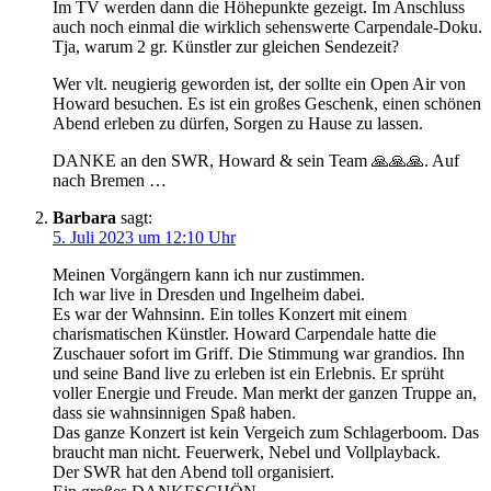
Im TV werden dann die Höhepunkte gezeigt. Im Anschluss
auch noch einmal die wirklich sehenswerte Carpendale-Doku.
Tja, warum 2 gr. Künstler zur gleichen Sendezeit?
Wer vlt. neugierig geworden ist, der sollte ein Open Air von
Howard besuchen. Es ist ein großes Geschenk, einen schönen
Abend erleben zu dürfen, Sorgen zu Hause zu lassen.
DANKE an den SWR, Howard & sein Team 🙏🙏🙏. Auf
nach Bremen …
Barbara
sagt:
5. Juli 2023 um 12:10 Uhr
Meinen Vorgängern kann ich nur zustimmen.
Ich war live in Dresden und Ingelheim dabei.
Es war der Wahnsinn. Ein tolles Konzert mit einem
charismatischen Künstler. Howard Carpendale hatte die
Zuschauer sofort im Griff. Die Stimmung war grandios. Ihn
und seine Band live zu erleben ist ein Erlebnis. Er sprüht
voller Energie und Freude. Man merkt der ganzen Truppe an,
dass sie wahnsinnigen Spaß haben.
Das ganze Konzert ist kein Vergeich zum Schlagerboom. Das
braucht man nicht. Feuerwerk, Nebel und Vollplayback.
Der SWR hat den Abend toll organisiert.